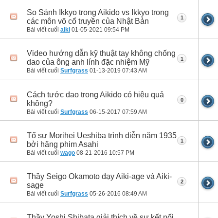
So Sánh Ikkyo trong Aikido vs Ikkyo trong
1
các môn võ cổ truyền của Nhật Bản
Bài viết cuối
aiki
01-05-2021
09:54 PM
Video hướng dẫn kỹ thuật tay không chống
1
dao của ông anh lính đặc nhiệm Mỹ
Bài viết cuối
Surfgrass
01-13-2019
07:43 AM
Cách tước dao trong Aikido có hiệu quả
0
không?
Bài viết cuối
Surfgrass
06-15-2017
07:59 AM
Tổ sư Morihei Ueshiba trình diễn năm 1935
1
bởi hãng phim Asahi
Bài viết cuối
wago
08-21-2016
10:57 PM
Thầy Seigo Okamoto dạy Aiki-age và Aiki-
2
sage
Bài viết cuối
Surfgrass
05-26-2016
08:49 AM
Thầy Yoshi Shibata giải thích về sự kết nối