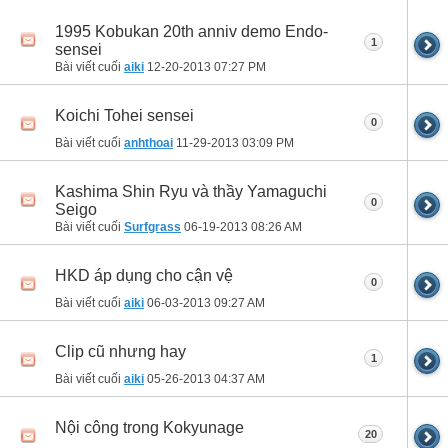
1995 Kobukan 20th anniv demo Endo-
1
sensei
Bài viết cuối
aiki
12-20-2013
07:27 PM
Koichi Tohei sensei
0
Bài viết cuối
anhthoai
11-29-2013
03:09 PM
Kashima Shin Ryu và thầy Yamaguchi
0
Seigo
Bài viết cuối
Surfgrass
06-19-2013
08:26 AM
HKD áp dụng cho cận vệ
0
Bài viết cuối
aiki
06-03-2013
09:27 AM
Clip cũ nhưng hay
1
Bài viết cuối
aiki
05-26-2013
04:37 AM
Nội công trong Kokyunage
20