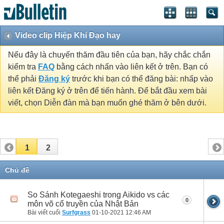
Video clip Hiệp Khí Đạo hay
Nếu đây là chuyến thăm đầu tiên của bạn, hãy chắc chắn
kiểm tra
FAQ
bằng cách nhấn vào liên kết ở trên. Bạn có
thể phải
Đăng ký
trước khi bạn có thể đăng bài: nhấp vào
liên kết Đăng ký ở trên để tiến hành. Để bắt đầu xem bài
viết, chọn Diễn đàn mà bạn muốn ghé thăm ở bên dưới.
1
2
Chủ đề
So Sánh Kotegaeshi trong Aikido vs các
0
môn võ cổ truyền của Nhật Bản
Bài viết cuối
Surfgrass
01-10-2021
12:46 AM