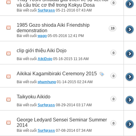
0
và cấu trúc cơ thể trong Kokyu Dosa
Bài viết cuối
Surfgrass
05-21-2016
07:43 AM
1985 Gozo shioda Aiki Friendship
19
demonstration
Bài viết cuối
wago
05-05-2016
12:41 PM
clip giới thiệu Aiki Dojo
0
Bài viết cuối
AikiDojo
05-16-2015
11:16 AM
Aikikai Kagamibiraki Ceremony 2015
0
Bài viết cuối
phamhung
01-14-2015
02:24 AM
Taikyoku Aikido
0
Bài viết cuối
Surfgrass
08-29-2014
03:17 AM
George Ledyard Sensei Seminar Summer
0
2014
Bài viết cuối
Surfgrass
07-08-2014
07:34 AM