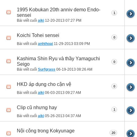
1995 Kobukan 20th anniv demo Endo-
1
sensei
Bài viết cuối
aiki
12-20-2013
07:27 PM
Koichi Tohei sensei
0
Bài viết cuối
anhthoai
11-29-2013
03:09 PM
Kashima Shin Ryu và thầy Yamaguchi
0
Seigo
Bài viết cuối
Surfgrass
06-19-2013
08:26 AM
HKD áp dụng cho cận vệ
0
Bài viết cuối
aiki
06-03-2013
09:27 AM
Clip cũ nhưng hay
1
Bài viết cuối
aiki
05-26-2013
04:37 AM
Nội công trong Kokyunage
20