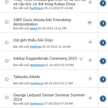
0
và cấu trúc cơ thể trong Kokyu Dosa
Bài viết cuối
Surfgrass
05-21-2016
07:43 AM
1985 Gozo shioda Aiki Friendship
19
demonstration
Bài viết cuối
wago
05-05-2016
12:41 PM
clip giới thiệu Aiki Dojo
0
Bài viết cuối
AikiDojo
05-16-2015
11:16 AM
Aikikai Kagamibiraki Ceremony 2015
0
Bài viết cuối
phamhung
01-14-2015
02:24 AM
Taikyoku Aikido
0
Bài viết cuối
Surfgrass
08-29-2014
03:17 AM
George Ledyard Sensei Seminar Summer
0
2014
Bài viết cuối
Surfgrass
07-08-2014
07:34 AM