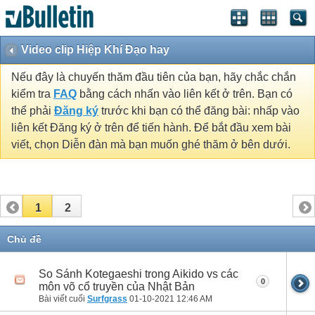
Video clip Hiệp Khí Đạo hay
Nếu đây là chuyến thăm đầu tiên của bạn, hãy chắc chắn
kiểm tra
FAQ
bằng cách nhấn vào liên kết ở trên. Bạn có
thể phải
Đăng ký
trước khi bạn có thể đăng bài: nhấp vào
liên kết Đăng ký ở trên để tiến hành. Để bắt đầu xem bài
viết, chọn Diễn đàn mà bạn muốn ghé thăm ở bên dưới.
1
2
Chủ đề
So Sánh Kotegaeshi trong Aikido vs các
0
môn võ cổ truyền của Nhật Bản
Bài viết cuối
Surfgrass
01-10-2021
12:46 AM