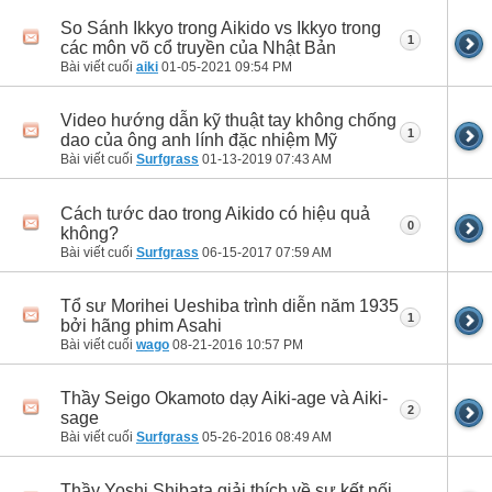
So Sánh Ikkyo trong Aikido vs Ikkyo trong
1
các môn võ cổ truyền của Nhật Bản
Bài viết cuối
aiki
01-05-2021
09:54 PM
Video hướng dẫn kỹ thuật tay không chống
1
dao của ông anh lính đặc nhiệm Mỹ
Bài viết cuối
Surfgrass
01-13-2019
07:43 AM
Cách tước dao trong Aikido có hiệu quả
0
không?
Bài viết cuối
Surfgrass
06-15-2017
07:59 AM
Tổ sư Morihei Ueshiba trình diễn năm 1935
1
bởi hãng phim Asahi
Bài viết cuối
wago
08-21-2016
10:57 PM
Thầy Seigo Okamoto dạy Aiki-age và Aiki-
2
sage
Bài viết cuối
Surfgrass
05-26-2016
08:49 AM
Thầy Yoshi Shibata giải thích về sự kết nối