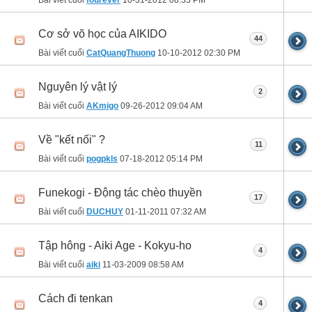
Bài viết cuối
fourever
10-31-2012
08:33 PM
Cơ sở võ học của AIKIDO
44
Bài viết cuối
CatQuangThuong
10-10-2012
02:30 PM
Nguyên lý vật lý
2
Bài viết cuối
AKmigo
09-26-2012
09:04 AM
Về "kết nối" ?
11
Bài viết cuối
pogpkls
07-18-2012
05:14 PM
Funekogi - Động tác chèo thuyền
17
Bài viết cuối
DUCHUY
01-11-2011
07:32 AM
Tập hông - Aiki Age - Kokyu-ho
4
Bài viết cuối
aiki
11-03-2009
08:58 AM
Cách đi tenkan
4