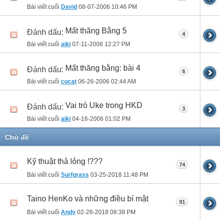
Bài viết cuối
David
08-07-2006
10:46 PM
Mất thăng Bằng 5
Đánh dấu:
4
Bài viết cuối
aiki
07-11-2006
12:27 PM
Mất thăng bằng: bài 4
Đánh dấu:
6
Bài viết cuối
cucat
06-26-2006
02:44 AM
Vai trò Uke trong HKD
Đánh dấu:
3
Bài viết cuối
aiki
04-16-2006
01:02 PM
Chủ đề
Kỹ thuật thả lỏng !???
74
Bài viết cuối
Surfgrass
03-25-2018
11:48 PM
Taino HenKo và những điều bí mật
91
Bài viết cuối
Andy
02-28-2018
08:38 PM