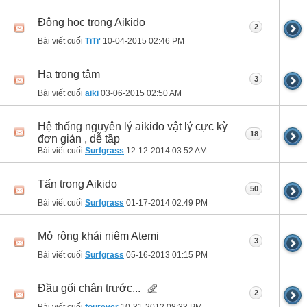
Động học trong Aikido
2
Bài viết cuối
TiTi'
10-04-2015
02:46 PM
Hạ trọng tâm
3
Bài viết cuối
aiki
03-06-2015
02:50 AM
Hệ thống nguyên lý aikido vật lý cực kỳ
18
đơn giản , dễ tầp
Bài viết cuối
Surfgrass
12-12-2014
03:52 AM
Tấn trong Aikido
50
Bài viết cuối
Surfgrass
01-17-2014
02:49 PM
Mở rộng khái niệm Atemi
3
Bài viết cuối
Surfgrass
05-16-2013
01:15 PM
Đầu gối chân trước...
2