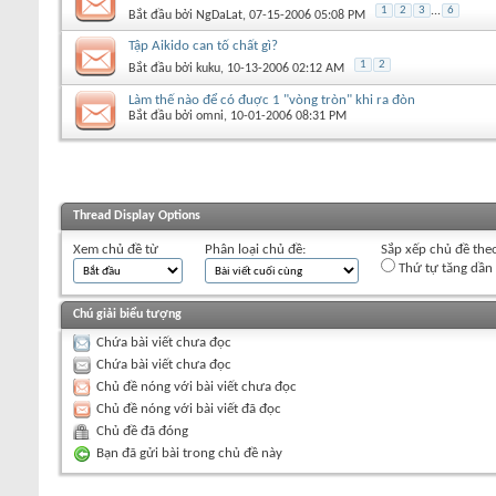
1
2
3
...
6
Bắt đầu bởi
NgDaLat
‎, 07-15-2006 05:08 PM
Tập Aikido can tố chất gì?
1
2
Bắt đầu bởi
kuku
‎, 10-13-2006 02:12 AM
Làm thế nào để có đuợc 1 "vòng tròn" khi ra đòn
Bắt đầu bởi
omni
‎, 10-01-2006 08:31 PM
Thread Display Options
Xem chủ đề từ
Phân loại chủ đề:
Sắp xếp chủ đề the
Thứ tự tăng dần
Chú giải biểu tượng
Chứa bài viết chưa đọc
Chứa bài viết chưa đọc
Chủ đề nóng với bài viết chưa đọc
Chủ đề nóng với bài viết đã đọc
Chủ đề đã đóng
Bạn đã gửi bài trong chủ đề này