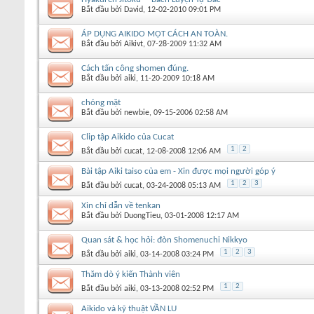
Bắt đầu bởi
David
‎, 12-02-2010 09:01 PM
ÁP DỤNG AIKIDO MỘT CÁCH AN TOÀN.
Bắt đầu bởi
Aikivt
‎, 07-28-2009 11:32 AM
Cách tấn công shomen đúng.
Bắt đầu bởi
aiki
‎, 11-20-2009 10:18 AM
chóng mặt
Bắt đầu bởi
newbie
‎, 09-15-2006 02:58 AM
Clip tập Aikido của Cucat
1
2
Bắt đầu bởi
cucat
‎, 12-08-2008 12:06 AM
Bài tập Aiki taiso của em - Xin được mọi người góp ý
1
2
3
Bắt đầu bởi
cucat
‎, 03-24-2008 05:13 AM
Xin chỉ dẫn về tenkan
Bắt đầu bởi
DuongTieu
‎, 03-01-2008 12:17 AM
Quan sát & học hỏi: đòn Shomenuchi Nikkyo
1
2
3
Bắt đầu bởi
aiki
‎, 03-14-2008 03:24 PM
Thăm dò ý kiến Thành viên
1
2
Bắt đầu bởi
aiki
‎, 03-13-2008 02:52 PM
Aikido và kỹ thuật VẦN LU