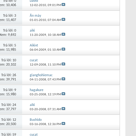
Trả lời:
0
David
em: 10,406
12-02-2010,
09:01 PM
Trả lời:
3
Ăn mày
em: 11,407
01-01-2010,
07:04 AM
Trả lời:
0
aiki
Xem: 9,692
11-20-2009,
10:18 AM
Trả lời:
5
Aikivt
em: 11,985
06-04-2009,
01:10 AM
Trả lời:
10
cucat
em: 20,102
12-09-2008,
11:10 PM
Trả lời:
26
gianghohiemac
em: 39,791
04-11-2008,
07:43 PM
Trả lời:
9
hagakure
em: 15,980
03-25-2008,
12:19 PM
Trả lời:
24
aiki
em: 37,797
03-20-2008,
07:31 AM
Trả lời:
12
Bushido
em: 20,500
03-16-2008,
12:36 PM
Trả lời:
59
cucat