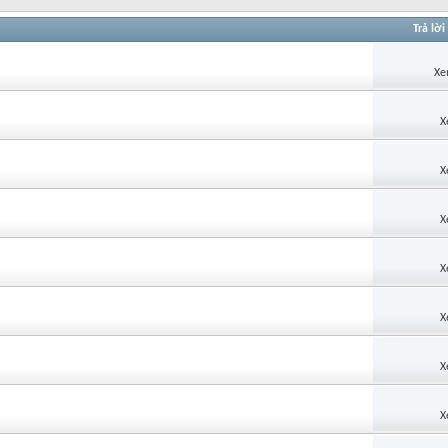
Trả lời
Xe
X
X
X
X
X
X
X