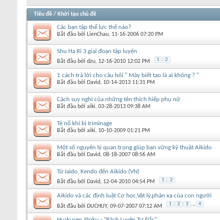
Tiêu đề
/
Khởi tạo chủ đề
Các bạn tập thể lực thế nào?
Bắt đầu bởi
LienChau
‎, 11-16-2006 07:20 PM
Shu Ha Ri 3 giai đoạn tập luyện
1
2
Bắt đầu bởi
dzu
‎, 12-16-2010 12:02 PM
1 cách trả lời cho câu hỏi " Mày biết tao là ai không ? "
Bắt đầu bởi
David
‎, 10-14-2013 11:31 PM
Cách suy nghĩ của những tên thích hiếp phụ nữ
Bắt đầu bởi
aiki
‎, 03-28-2013 09:38 AM
Té nổ khi bị Iriminage
Bắt đầu bởi
aiki
‎, 10-10-2009 01:21 PM
Một số nguyên lý quan trọng giúp bạn vững kỹ thuật Aikido
Bắt đầu bởi
David
‎, 08-18-2007 08:56 AM
Từ Iaido, Kendo đến Aikido (VN)
1
2
Bắt đầu bởi
David
‎, 12-04-2010 04:54 PM
Aikido và các định luật Cơ học,Vật lý,phản xạ của con người
1
2
3
...
4
Bắt đầu bởi
DUCHUY
‎, 09-07-2007 07:12 AM
Hyakuren Jitoku - "Bách Luyện Tự Đắc"