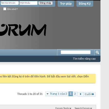
Trợ giúp
Đăng Ký
Ghi nhớ?
Tìm kiếm nâng cao
o liên kết Đăng ký ở trên để tiến hành. Để bắt đầu xem bài viết, chọn Diễn
Trang 1 của 2
1
2
Threads 1 to 20 of 31
Cuối
Forum Tools
Search Forum