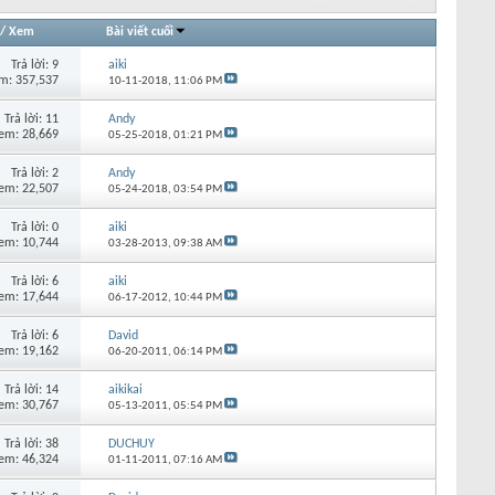
/
Xem
Bài viết cuối
Trả lời:
9
aiki
m: 357,537
10-11-2018,
11:06 PM
Trả lời:
11
Andy
em: 28,669
05-25-2018,
01:21 PM
Trả lời:
2
Andy
em: 22,507
05-24-2018,
03:54 PM
Trả lời:
0
aiki
em: 10,744
03-28-2013,
09:38 AM
Trả lời:
6
aiki
em: 17,644
06-17-2012,
10:44 PM
Trả lời:
6
David
em: 19,162
06-20-2011,
06:14 PM
Trả lời:
14
aikikai
em: 30,767
05-13-2011,
05:54 PM
Trả lời:
38
DUCHUY
em: 46,324
01-11-2011,
07:16 AM