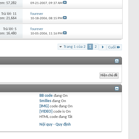
em: 57,282
09-21-2007,
09:37 AM
Trả lời:
11
fourever
em: 21,664
10-18-2006,
08:15 PM
Trả lời:
5
fourever
em: 16,480
10-05-2006,
11:16 PM
Trang 1 của 2
1
2
Cuối
BB code
đang
On
Smilies
đang
On
[IMG]
code đang
On
[VIDEO]
code is
On
HTML code đang
Tắt
Nội quy - Quy định