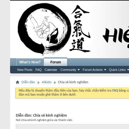
What's New?
Forum
New Posts
FAQ
Calendar
Community
Forum Actions
Quick Links
Diễn đàn
Aikido
Chia sẻ kinh nghiệm
Nếu đây là chuyến thăm đầu tiên của bạn, hãy chắc chắn kiểm tra
FAQ
bằng cá
đàn mà bạn muốn ghé thăm ở bên dưới.
Diễn đàn:
Chia sẻ kinh nghiệm
Nơi chia xẻ kinh nghiệm giữa các thành viên