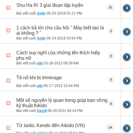
Shu Ha Ri 3 giai đoạn tập luyện
11
Bài viết cuối
Andy
05-25-2018
01:21 PM
1 cách trả lời cho câu hỏi " Mày biết tao là
2
ai không ? "
Bài viết cuối
Andy
05-24-2018
03:54 PM
Cách suy nghĩ của những tên thích hiếp
0
phụ nữ
Bài viết cuối
aiki
03-28-2013
09:38 AM
Té nổ khi bị Iriminage
6
Bài viết cuối
aiki
06-17-2012
10:44 PM
Một số nguyên lý quan trọng giúp bạn vững
6
kỹ thuật Aikido
Bài viết cuối
David
06-20-2011
06:14 PM
Từ Iaido, Kendo đến Aikido (VN)
14