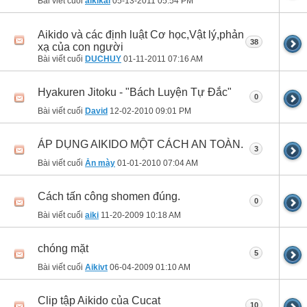
Bài viết cuối
aikikai
05-13-2011
05:54 PM
Aikido và các định luật Cơ học,Vật lý,phản
38
xạ của con người
Bài viết cuối
DUCHUY
01-11-2011
07:16 AM
Hyakuren Jitoku - "Bách Luyện Tự Đắc"
0
Bài viết cuối
David
12-02-2010
09:01 PM
ÁP DỤNG AIKIDO MỘT CÁCH AN TOÀN.
3
Bài viết cuối
Ăn mày
01-01-2010
07:04 AM
Cách tấn công shomen đúng.
0
Bài viết cuối
aiki
11-20-2009
10:18 AM
chóng mặt
5
Bài viết cuối
Aikivt
06-04-2009
01:10 AM
Clip tập Aikido của Cucat
10