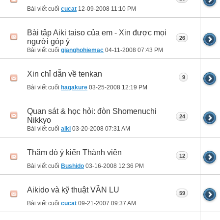
Bài viết cuối
cucat
12-09-2008
11:10 PM
Bài tập Aiki taiso của em - Xin được mọi
26
người góp ý
Bài viết cuối
gianghohiemac
04-11-2008
07:43 PM
Xin chỉ dẫn về tenkan
9
Bài viết cuối
hagakure
03-25-2008
12:19 PM
Quan sát & học hỏi: đòn Shomenuchi
24
Nikkyo
Bài viết cuối
aiki
03-20-2008
07:31 AM
Thăm dò ý kiến Thành viên
12
Bài viết cuối
Bushido
03-16-2008
12:36 PM
Aikido và kỹ thuật VẦN LU
59
Bài viết cuối
cucat
09-21-2007
09:37 AM