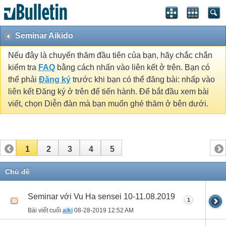
Seminar Aikido
Nếu đây là chuyến thăm đầu tiên của bạn, hãy chắc chắn
kiểm tra
FAQ
bằng cách nhấn vào liên kết ở trên. Bạn có
thể phải
Đăng ký
trước khi bạn có thể đăng bài: nhấp vào
liên kết Đăng ký ở trên để tiến hành. Để bắt đầu xem bài
viết, chọn Diễn đàn mà bạn muốn ghé thăm ở bên dưới.
1
2
3
4
5
Chủ đề
Seminar với Vu Ha sensei 10-11.08.2019
1
Bài viết cuối
aiki
08-28-2019
12:52 AM