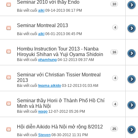
Seminar 2010 với thầy Endo
10
Bài viết cuối
aiki
09-14-2013
06:17 PM
Seminar Montreal 2013
4
Bài viết cuối
aiki
06-01-2013
06:45 PM
Hombu Instruction Tour 2013 - Nanba
16
Hiroyuki Shihan và Yuji Oyama Shidoin
Bài viết cuối
phamhung
04-12-2013
09:37 AM
Seminar với Christian Tissier Montreal
4
2013
Bài viết cuối
Iwama aikido
03-12-2013
01:03 AM
Seminar thầy Horii ở Thành Phố Hồ Chí
4
Minh và Hà Nội
Bài viết cuối
wago
12-07-2012
05:26 PM
Hội diễn Aikido Hà Nội mở rộng 8/2012
25
Bài viết cuối
Steven
08-30-2012
11:31 PM