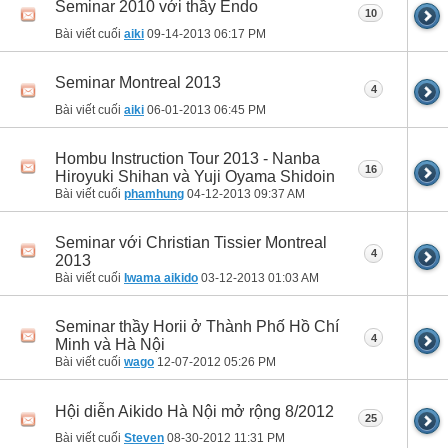
Seminar 2010 với thầy Endo
10
Bài viết cuối
aiki
09-14-2013
06:17 PM
Seminar Montreal 2013
4
Bài viết cuối
aiki
06-01-2013
06:45 PM
Hombu Instruction Tour 2013 - Nanba
16
Hiroyuki Shihan và Yuji Oyama Shidoin
Bài viết cuối
phamhung
04-12-2013
09:37 AM
Seminar với Christian Tissier Montreal
4
2013
Bài viết cuối
Iwama aikido
03-12-2013
01:03 AM
Seminar thầy Horii ở Thành Phố Hồ Chí
4
Minh và Hà Nội
Bài viết cuối
wago
12-07-2012
05:26 PM
Hội diễn Aikido Hà Nội mở rộng 8/2012
25
Bài viết cuối
Steven
08-30-2012
11:31 PM