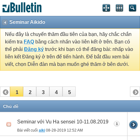
Seminar Aikido
Nếu đây là chuyến thăm đầu tiên của bạn, hãy chắc chắn
kiểm tra
FAQ
bằng cách nhấn vào liên kết ở trên. Bạn có
thể phải
Đăng ký
trước khi bạn có thể đăng bài: nhấp vào
liên kết Đăng ký ở trên để tiến hành. Để bắt đầu xem bài
viết, chọn Diễn đàn mà bạn muốn ghé thăm ở bên dưới.
1
2
3
4
5
Chủ đề
Seminar với Vu Ha sensei 10-11.08.2019
1
Bài viết cuối
aiki
08-28-2019
12:52 AM