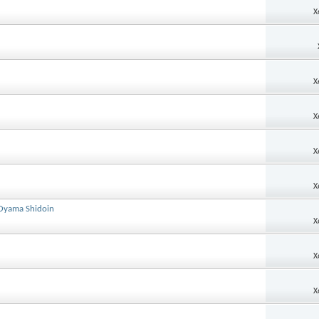
X
X
X
X
X
 Oyama Shidoin
X
X
X