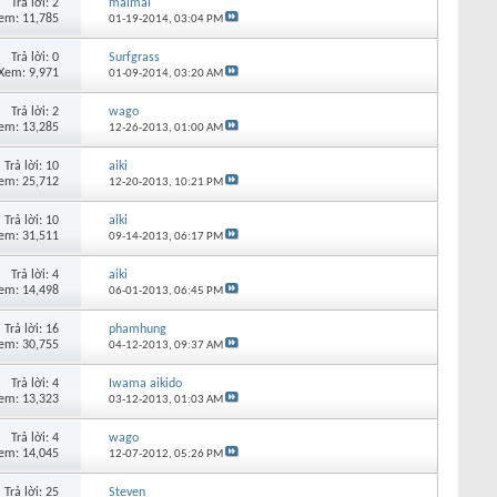
Trả lời:
2
maimai
em: 11,785
01-19-2014,
03:04 PM
Trả lời:
0
Surfgrass
Xem: 9,971
01-09-2014,
03:20 AM
Trả lời:
2
wago
em: 13,285
12-26-2013,
01:00 AM
Trả lời:
10
aiki
em: 25,712
12-20-2013,
10:21 PM
Trả lời:
10
aiki
em: 31,511
09-14-2013,
06:17 PM
Trả lời:
4
aiki
em: 14,498
06-01-2013,
06:45 PM
Trả lời:
16
phamhung
em: 30,755
04-12-2013,
09:37 AM
Trả lời:
4
Iwama aikido
em: 13,323
03-12-2013,
01:03 AM
Trả lời:
4
wago
em: 14,045
12-07-2012,
05:26 PM
Trả lời:
25
Steven