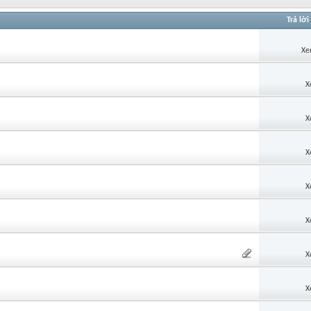
Trả lời
Xe
X
X
X
X
X
X
X