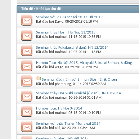
Tiêu đề
/
Khởi tạo chủ đề
Seminar với Vu Ha sensei 10-11.08.2019
Bắt đầu bởi
David
‎, 08-20-2019 03:18 PM
Seminar thầy Horii, Hà Nội, 11/2015
Bắt đầu bởi
maimai
‎, 11-16-2015 10:36 PM
Seminar thầy Fukakusa (8 dan), HN 12/2014
Bắt đầu bởi
maimai
‎, 12-07-2014 11:13 PM
Hombu Tour Hà Nội 2015, Hiroyuki Sakurai Shihan, 6 đẳng
Bắt đầu bởi
wago
‎, 03-29-2015 07:20 PM
Seminar đầu năm với Shihan Bjørn Eirik Olsen
Bắt đầu bởi
phamhung
‎, 01-14-2015 02:59 AM
Seminar thầy Horiwaki Kenichi (6 dan), HN 10/2014
Bắt đầu bởi
maimai
‎, 10-26-2014 01:01 AM
Hombu Tour, Hà Nội 3/2014
Bắt đầu bởi
maimai
‎, 03-16-2014 10:10 PM
Seminar với thầy Tissier Montreal 2014
Bắt đầu bởi
aiki
‎, 02-23-2014 03:21 AM
Seminar thầy Horii, Hà Nội 2014