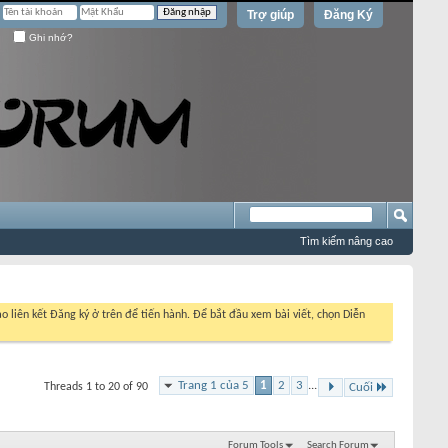
Trợ giúp
Đăng Ký
Ghi nhớ?
Tìm kiếm nâng cao
o liên kết Đăng ký ở trên để tiến hành. Để bắt đầu xem bài viết, chọn Diễn
Trang 1 của 5
1
2
3
...
Threads 1 to 20 of 90
Cuối
Forum Tools
Search Forum