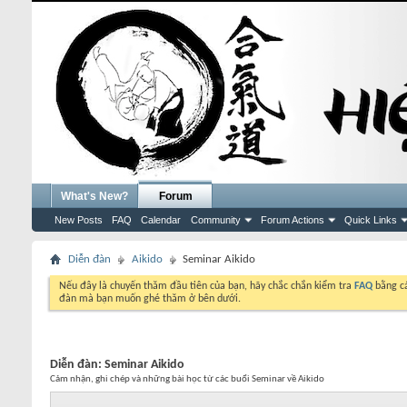
What's New?
Forum
New Posts
FAQ
Calendar
Community
Forum Actions
Quick Links
Diễn đàn
Aikido
Seminar Aikido
Nếu đây là chuyến thăm đầu tiên của bạn, hãy chắc chắn kiểm tra
FAQ
bằng cá
đàn mà bạn muốn ghé thăm ở bên dưới.
Diễn đàn:
Seminar Aikido
Cảm nhận, ghi chép và những bài học từ các buổi Seminar về Aikido