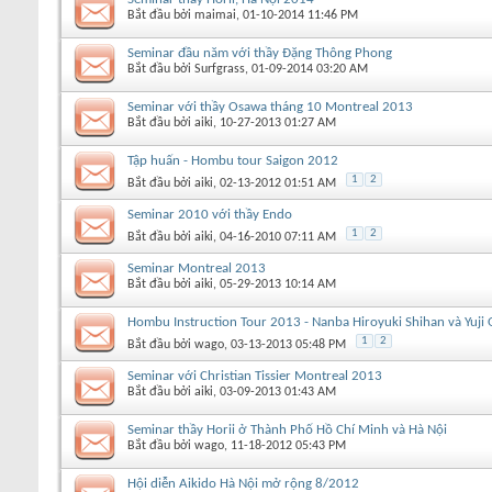
Bắt đầu bởi
maimai
‎, 01-10-2014 11:46 PM
Seminar đầu năm với thầy Đặng Thông Phong
Bắt đầu bởi
Surfgrass
‎, 01-09-2014 03:20 AM
Seminar với thầy Osawa tháng 10 Montreal 2013
Bắt đầu bởi
aiki
‎, 10-27-2013 01:27 AM
Tập huấn - Hombu tour Saigon 2012
1
2
Bắt đầu bởi
aiki
‎, 02-13-2012 01:51 AM
Seminar 2010 với thầy Endo
1
2
Bắt đầu bởi
aiki
‎, 04-16-2010 07:11 AM
Seminar Montreal 2013
Bắt đầu bởi
aiki
‎, 05-29-2013 10:14 AM
Hombu Instruction Tour 2013 - Nanba Hiroyuki Shihan và Yuji
1
2
Bắt đầu bởi
wago
‎, 03-13-2013 05:48 PM
Seminar với Christian Tissier Montreal 2013
Bắt đầu bởi
aiki
‎, 03-09-2013 01:43 AM
Seminar thầy Horii ở Thành Phố Hồ Chí Minh và Hà Nội
Bắt đầu bởi
wago
‎, 11-18-2012 05:43 PM
Hội diễn Aikido Hà Nội mở rộng 8/2012