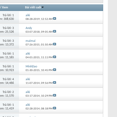
/
Xem
Bài viết cuối
Trả lời:
1
aiki
m: 308,630
08-28-2019,
12:52 AM
Trả lời:
3
Andy
em: 25,526
03-07-2018,
09:05 AM
Trả lời:
3
maimai
em: 13,372
07-26-2015,
01:50 AM
Trả lời:
1
aiki
em: 11,165
04-01-2015,
11:11 PM
Trả lời:
1
MinhDao
em: 10,923
01-30-2015,
10:45 PM
Trả lời:
4
aiki
em: 14,466
11-07-2014,
09:56 PM
Trả lời:
2
aiki
em: 11,570
03-17-2014,
10:29 PM
Trả lời:
1
aiki
em: 11,419
02-28-2014,
08:18 PM