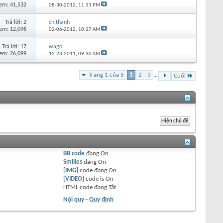
em: 41,532
08-30-2012,
11:31 PM
Trả lời:
2
chithanh
em: 12,096
02-06-2012,
10:27 AM
Trả lời:
17
wago
em: 26,099
12-23-2011,
09:30 AM
Trang 1 của 5
1
2
3
...
Cuối
BB code
đang
On
Smilies
đang
On
[IMG]
code đang
On
[VIDEO]
code is
On
HTML code đang
Tắt
Nội quy - Quy định