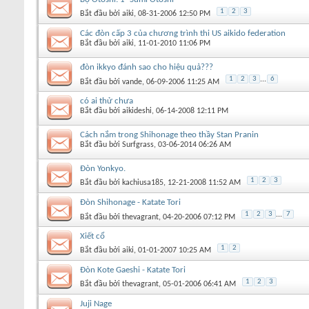
1
2
3
Bắt đầu bởi
aiki
‎, 08-31-2006 12:50 PM
Các đòn cấp 3 của chương trình thi US aikido federation
Bắt đầu bởi
aiki
‎, 11-01-2010 11:06 PM
đòn ikkyo đánh sao cho hiệu quả???
1
2
3
...
6
Bắt đầu bởi
vande
‎, 06-09-2006 11:25 AM
có ai thử chưa
Bắt đầu bởi
aikideshi
‎, 06-14-2008 12:11 PM
Cách nắm trong Shihonage theo thầy Stan Pranin
Bắt đầu bởi
Surfgrass
‎, 03-06-2014 06:26 AM
Đòn Yonkyo.
1
2
3
Bắt đầu bởi
kachiusa185
‎, 12-21-2008 11:52 AM
Đòn Shihonage - Katate Tori
1
2
3
...
7
Bắt đầu bởi
thevagrant
‎, 04-20-2006 07:12 PM
Xiết cổ
1
2
Bắt đầu bởi
aiki
‎, 01-01-2007 10:25 AM
Đòn Kote Gaeshi - Katate Tori
1
2
3
Bắt đầu bởi
thevagrant
‎, 05-01-2006 06:41 AM
Juji Nage