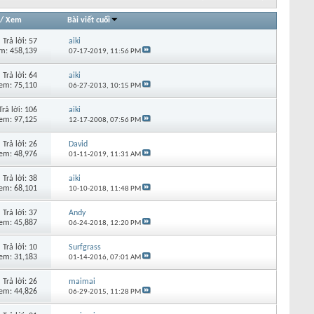
/
Xem
Bài viết cuối
Trả lời:
57
aiki
m: 458,139
07-17-2019,
11:56 PM
Trả lời:
64
aiki
em: 75,110
06-27-2013,
10:15 PM
Trả lời:
106
aiki
em: 97,125
12-17-2008,
07:56 PM
Trả lời:
26
David
em: 48,976
01-11-2019,
11:31 AM
Trả lời:
38
aiki
em: 68,101
10-10-2018,
11:48 PM
Trả lời:
37
Andy
em: 45,887
06-24-2018,
12:20 PM
Trả lời:
10
Surfgrass
em: 31,183
01-14-2016,
07:01 AM
Trả lời:
26
maimai
em: 44,826
06-29-2015,
11:28 PM