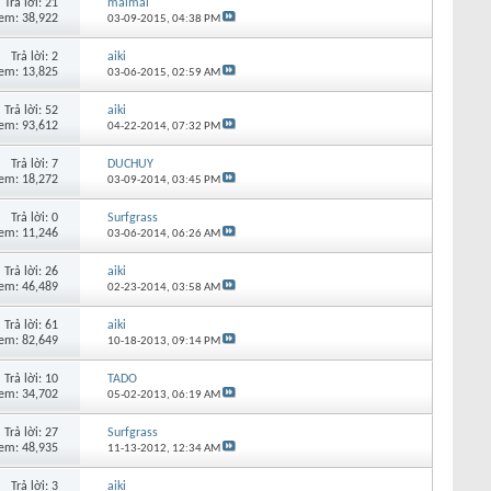
Trả lời:
21
maimai
em: 38,922
03-09-2015,
04:38 PM
Trả lời:
2
aiki
em: 13,825
03-06-2015,
02:59 AM
Trả lời:
52
aiki
em: 93,612
04-22-2014,
07:32 PM
Trả lời:
7
DUCHUY
em: 18,272
03-09-2014,
03:45 PM
Trả lời:
0
Surfgrass
em: 11,246
03-06-2014,
06:26 AM
Trả lời:
26
aiki
em: 46,489
02-23-2014,
03:58 AM
Trả lời:
61
aiki
em: 82,649
10-18-2013,
09:14 PM
Trả lời:
10
TADO
em: 34,702
05-02-2013,
06:19 AM
Trả lời:
27
Surfgrass
em: 48,935
11-13-2012,
12:34 AM
Trả lời:
3
aiki