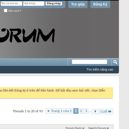
Trợ giúp
Đăng Ký
Ghi nhớ?
Tìm kiếm nâng cao
o liên kết Đăng ký ở trên để tiến hành. Để bắt đầu xem bài viết, chọn Diễn
Trang 1 của 5
1
2
3
...
Threads 1 to 20 of 93
Cuối
Forum Tools
Search Forum