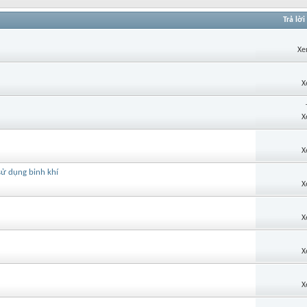
Trả lời
Xe
X
X
X
 sử dụng binh khí
X
X
X
X