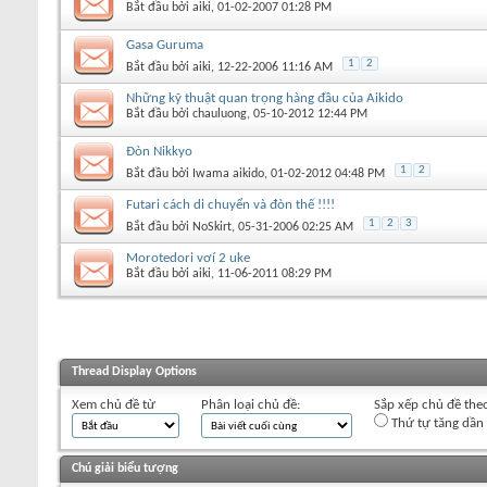
Bắt đầu bởi
aiki
‎, 01-02-2007 01:28 PM
Gasa Guruma
1
2
Bắt đầu bởi
aiki
‎, 12-22-2006 11:16 AM
Những kỹ thuật quan trọng hàng đầu của Aikido
Bắt đầu bởi
chauluong
‎, 05-10-2012 12:44 PM
Đòn Nikkyo
1
2
Bắt đầu bởi
Iwama aikido
‎, 01-02-2012 04:48 PM
Futari cách di chuyển và đòn thế !!!!
1
2
3
Bắt đầu bởi
NoSkirt
‎, 05-31-2006 02:25 AM
Morotedori vơí 2 uke
Bắt đầu bởi
aiki
‎, 11-06-2011 08:29 PM
Thread Display Options
Xem chủ đề từ
Phân loại chủ đề:
Sắp xếp chủ đề the
Thứ tự tăng dần
Chú giải biểu tượng