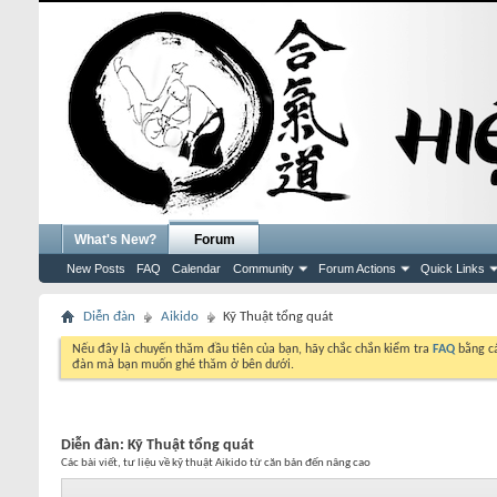
What's New?
Forum
New Posts
FAQ
Calendar
Community
Forum Actions
Quick Links
Diễn đàn
Aikido
Kỹ Thuật tổng quát
Nếu đây là chuyến thăm đầu tiên của bạn, hãy chắc chắn kiểm tra
FAQ
bằng cá
đàn mà bạn muốn ghé thăm ở bên dưới.
Diễn đàn:
Kỹ Thuật tổng quát
Các bài viết, tư liệu về kỹ thuật Aikido từ căn bản đến nâng cao