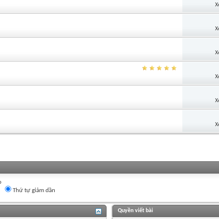
X
X
X
X
X
X
o
Thứ tự giảm dần
Quyền viết bài