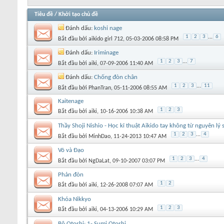
Tiêu đề
/
Khởi tạo chủ đề
Đánh dấu:
koshi nage
1
2
3
...
6
Bắt đầu bởi
aikido girl 712
‎, 05-03-2006 08:58 PM
Đánh dấu:
Iriminage
1
2
3
...
7
Bắt đầu bởi
aiki
‎, 07-09-2006 11:40 AM
Đánh dấu:
Chống đòn chân
1
2
3
...
11
Bắt đầu bởi
PhanTran
‎, 05-11-2006 08:55 AM
Kaitenage
1
2
3
Bắt đầu bởi
aiki
‎, 10-16-2006 10:38 AM
Thầy Shoji Nishio - Học kĩ thuật Aikido tay không từ nguyên lý
1
2
3
...
4
Bắt đầu bởi
MinhDao
‎, 11-24-2013 10:47 AM
Võ và Đạo
1
2
3
...
4
Bắt đầu bởi
NgDaLat
‎, 09-10-2007 03:07 PM
Phản đòn
1
2
Bắt đầu bởi
aiki
‎, 12-26-2008 07:07 AM
Khóa Nikkyo
1
2
3
Bắt đầu bởi
aiki
‎, 04-13-2006 10:29 AM
Bộ Otoshi: 1- Sumi Otoshi