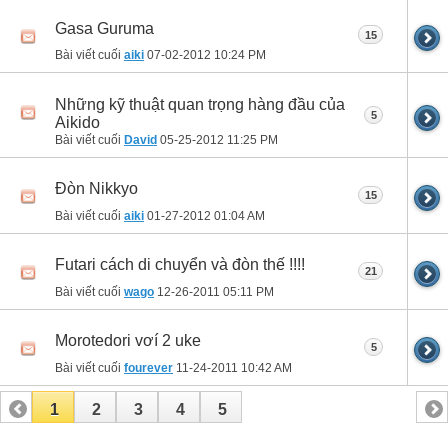
Gasa Guruma
15
Bài viết cuối
aiki
07-02-2012
10:24 PM
Những kỹ thuật quan trọng hàng đầu của
5
Aikido
Bài viết cuối
David
05-25-2012
11:25 PM
Đòn Nikkyo
15
Bài viết cuối
aiki
01-27-2012
01:04 AM
Futari cách di chuyển và đòn thế !!!!
21
Bài viết cuối
wago
12-26-2011
05:11 PM
Morotedori vơí 2 uke
5
Bài viết cuối
fourever
11-24-2011
10:42 AM
1
2
3
4
5