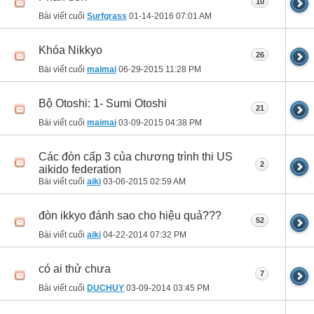
10
Bài viết cuối
Surfgrass
01-14-2016
07:01 AM
Khóa Nikkyo
26
Bài viết cuối
maimai
06-29-2015
11:28 PM
Bộ Otoshi: 1- Sumi Otoshi
21
Bài viết cuối
maimai
03-09-2015
04:38 PM
Các đòn cấp 3 của chương trình thi US
2
aikido federation
Bài viết cuối
aiki
03-06-2015
02:59 AM
đòn ikkyo đánh sao cho hiệu quả???
52
Bài viết cuối
aiki
04-22-2014
07:32 PM
có ai thử chưa
7
Bài viết cuối
DUCHUY
03-09-2014
03:45 PM