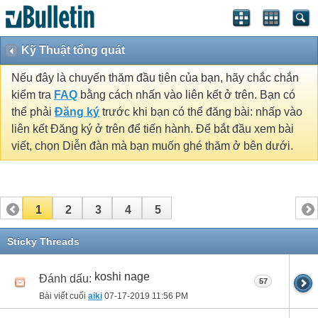
Kỹ Thuật tổng quát
Nếu đây là chuyến thăm đầu tiên của bạn, hãy chắc chắn
kiểm tra
FAQ
bằng cách nhấn vào liên kết ở trên. Bạn có
thể phải
Đăng ký
trước khi bạn có thể đăng bài: nhấp vào
liên kết Đăng ký ở trên để tiến hành. Để bắt đầu xem bài
viết, chọn Diễn đàn mà bạn muốn ghé thăm ở bên dưới.
1
2
3
4
5
Sticky Threads
koshi nage
Đánh dấu:
57
Bài viết cuối
aiki
07-17-2019
11:56 PM