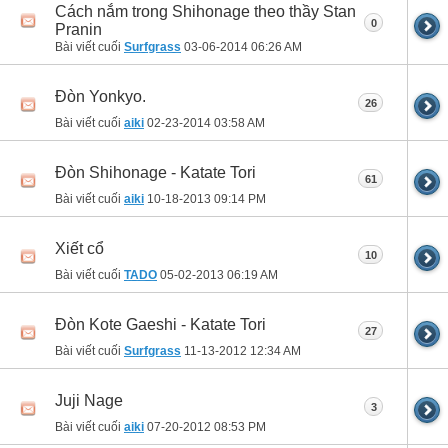
Cách nắm trong Shihonage theo thầy Stan
0
Pranin
Bài viết cuối
Surfgrass
03-06-2014
06:26 AM
Đòn Yonkyo.
26
Bài viết cuối
aiki
02-23-2014
03:58 AM
Đòn Shihonage - Katate Tori
61
Bài viết cuối
aiki
10-18-2013
09:14 PM
Xiết cổ
10
Bài viết cuối
TADO
05-02-2013
06:19 AM
Đòn Kote Gaeshi - Katate Tori
27
Bài viết cuối
Surfgrass
11-13-2012
12:34 AM
Juji Nage
3
Bài viết cuối
aiki
07-20-2012
08:53 PM