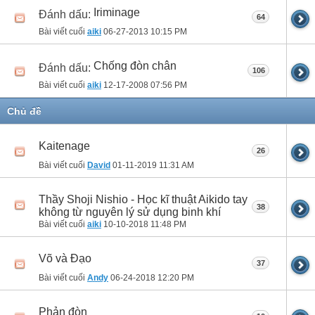
Iriminage
Đánh dấu:
64
Bài viết cuối
aiki
06-27-2013
10:15 PM
Chống đòn chân
Đánh dấu:
106
Bài viết cuối
aiki
12-17-2008
07:56 PM
Chủ đề
Kaitenage
26
Bài viết cuối
David
01-11-2019
11:31 AM
Thầy Shoji Nishio - Học kĩ thuật Aikido tay
38
không từ nguyên lý sử dụng binh khí
Bài viết cuối
aiki
10-10-2018
11:48 PM
Võ và Đạo
37
Bài viết cuối
Andy
06-24-2018
12:20 PM
Phản đòn