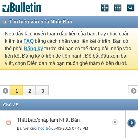
Tìm hiểu văn hóa Nhật Bản
Nếu đây là chuyến thăm đầu tiên của bạn, hãy chắc chắn
kiểm tra
FAQ
bằng cách nhấn vào liên kết ở trên. Bạn có
thể phải
Đăng ký
trước khi bạn có thể đăng bài: nhấp vào
liên kết Đăng ký ở trên để tiến hành. Để bắt đầu xem bài
viết, chọn Diễn đàn mà bạn muốn ghé thăm ở bên dưới.
1
2
3
Chủ đề
Thất bảo/pháp lam Nhật Bản
0
Bài viết cuối
học trò
05-03-2015
07:48 PM