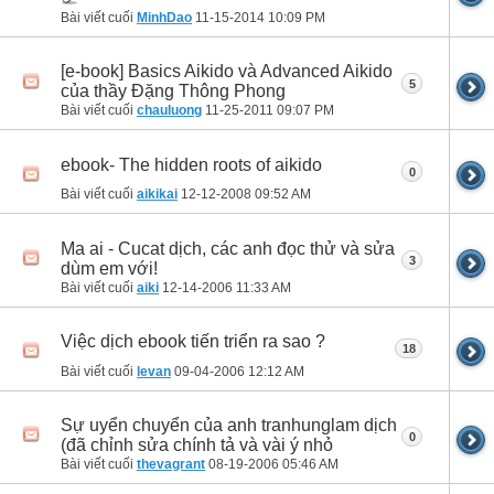
Bài viết cuối
MinhDao
11-15-2014
10:09 PM
[e-book] Basics Aikido và Advanced Aikido
5
của thầy Đặng Thông Phong
Bài viết cuối
chauluong
11-25-2011
09:07 PM
ebook- The hidden roots of aikido
0
Bài viết cuối
aikikai
12-12-2008
09:52 AM
Ma ai - Cucat dịch, các anh đọc thử và sửa
3
dùm em với!
Bài viết cuối
aiki
12-14-2006
11:33 AM
Việc dịch ebook tiến triển ra sao ?
18
Bài viết cuối
levan
09-04-2006
12:12 AM
Sự uyển chuyển của anh tranhunglam dịch
0
(đã chỉnh sửa chính tả và vài ý nhỏ
Bài viết cuối
thevagrant
08-19-2006
05:46 AM