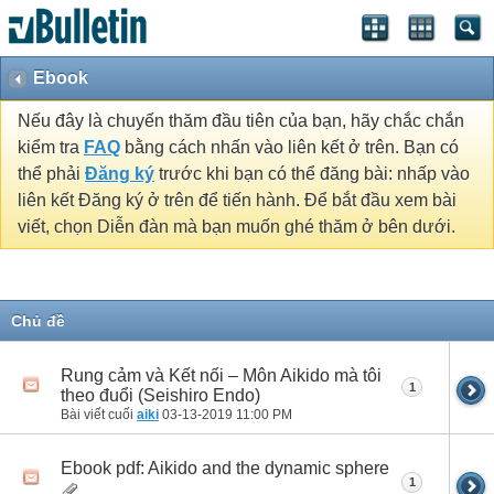
Ebook
Nếu đây là chuyến thăm đầu tiên của bạn, hãy chắc chắn
kiểm tra
FAQ
bằng cách nhấn vào liên kết ở trên. Bạn có
thể phải
Đăng ký
trước khi bạn có thể đăng bài: nhấp vào
liên kết Đăng ký ở trên để tiến hành. Để bắt đầu xem bài
viết, chọn Diễn đàn mà bạn muốn ghé thăm ở bên dưới.
Chủ đề
Rung cảm và Kết nối – Môn Aikido mà tôi
1
theo đuổi (Seishiro Endo)
Bài viết cuối
aiki
03-13-2019
11:00 PM
Ebook pdf: Aikido and the dynamic sphere
1