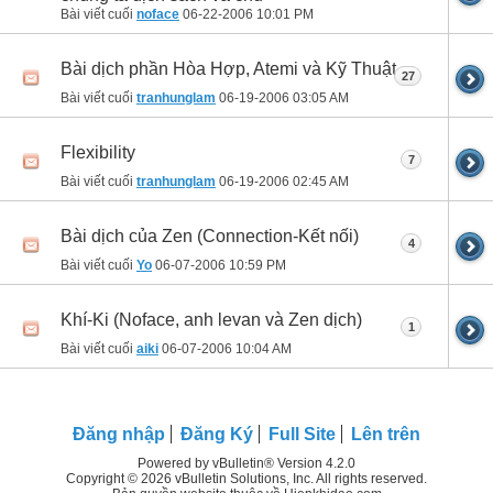
Bài viết cuối
noface
06-22-2006
10:01 PM
Bài dịch phần Hòa Hợp, Atemi và Kỹ Thuật
27
Bài viết cuối
tranhunglam
06-19-2006
03:05 AM
Flexibility
7
Bài viết cuối
tranhunglam
06-19-2006
02:45 AM
Bài dịch của Zen (Connection-Kết nối)
4
Bài viết cuối
Yo
06-07-2006
10:59 PM
Khí-Ki (Noface, anh levan và Zen dịch)
1
Bài viết cuối
aiki
06-07-2006
10:04 AM
Đăng nhập
Đăng Ký
Full Site
Lên trên
Powered by vBulletin® Version 4.2.0
Copyright © 2026 vBulletin Solutions, Inc. All rights reserved.