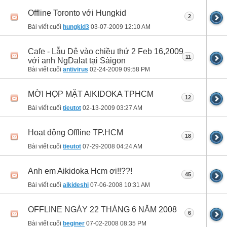
Offline Toronto với Hungkid
2
Bài viết cuối
hungkid3
03-07-2009
12:10 AM
Cafe - Lẫu Dê vào chiều thứ 2 Feb 16,2009
11
với anh NgDalat tại Sàigon
Bài viết cuối
antivirus
02-24-2009
09:58 PM
MỜI HỌP MẶT AIKIDOKA TPHCM
12
Bài viết cuối
tieutot
02-13-2009
03:27 AM
Hoạt động Offline TP.HCM
18
Bài viết cuối
tieutot
07-29-2008
04:24 AM
Anh em Aikidoka Hcm ơi!!??!
45
Bài viết cuối
aikideshi
07-06-2008
10:31 AM
OFFLINE NGÀY 22 THÁNG 6 NĂM 2008
6
Bài viết cuối
beginer
07-02-2008
08:35 PM