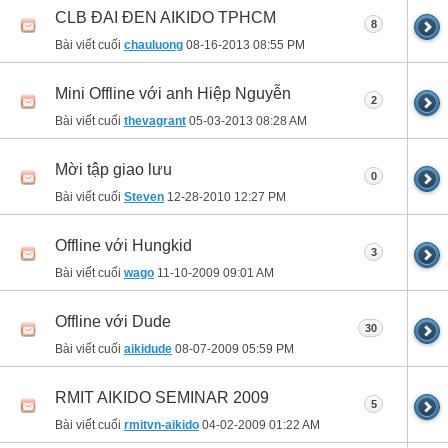
CLB ĐAI ĐEN AIKIDO TPHCM
8
Bài viết cuối
chauluong
08-16-2013
08:55 PM
Mini Offline với anh Hiệp Nguyễn
2
Bài viết cuối
thevagrant
05-03-2013
08:28 AM
Mời tập giao lưu
0
Bài viết cuối
Steven
12-28-2010
12:27 PM
Offline với Hungkid
3
Bài viết cuối
wago
11-10-2009
09:01 AM
Offline với Dude
30
Bài viết cuối
aikidude
08-07-2009
05:59 PM
RMIT AIKIDO SEMINAR 2009
5
Bài viết cuối
rmitvn-aikido
04-02-2009
01:22 AM