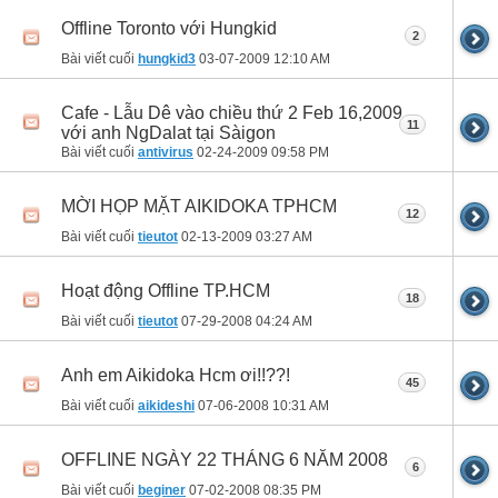
Offline Toronto với Hungkid
2
Bài viết cuối
hungkid3
03-07-2009
12:10 AM
Cafe - Lẫu Dê vào chiều thứ 2 Feb 16,2009
11
với anh NgDalat tại Sàigon
Bài viết cuối
antivirus
02-24-2009
09:58 PM
MỜI HỌP MẶT AIKIDOKA TPHCM
12
Bài viết cuối
tieutot
02-13-2009
03:27 AM
Hoạt động Offline TP.HCM
18
Bài viết cuối
tieutot
07-29-2008
04:24 AM
Anh em Aikidoka Hcm ơi!!??!
45
Bài viết cuối
aikideshi
07-06-2008
10:31 AM
OFFLINE NGÀY 22 THÁNG 6 NĂM 2008
6
Bài viết cuối
beginer
07-02-2008
08:35 PM