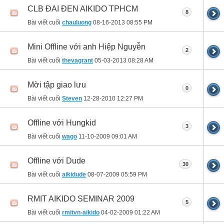
CLB ĐAI ĐEN AIKIDO TPHCM
8
Bài viết cuối
chauluong
08-16-2013
08:55 PM
Mini Offline với anh Hiệp Nguyễn
2
Bài viết cuối
thevagrant
05-03-2013
08:28 AM
Mời tập giao lưu
0
Bài viết cuối
Steven
12-28-2010
12:27 PM
Offline với Hungkid
3
Bài viết cuối
wago
11-10-2009
09:01 AM
Offline với Dude
30
Bài viết cuối
aikidude
08-07-2009
05:59 PM
RMIT AIKIDO SEMINAR 2009
5
Bài viết cuối
rmitvn-aikido
04-02-2009
01:22 AM