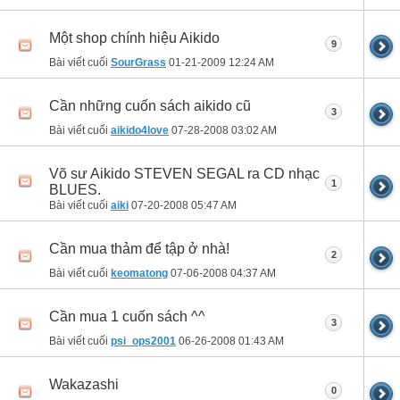
Một shop chính hiệu Aikido
9
Bài viết cuối
SourGrass
01-21-2009
12:24 AM
Cần những cuốn sách aikido cũ
3
Bài viết cuối
aikido4love
07-28-2008
03:02 AM
Võ sư Aikido STEVEN SEGAL ra CD nhạc
1
BLUES.
Bài viết cuối
aiki
07-20-2008
05:47 AM
Cần mua thảm để tập ở nhà!
2
Bài viết cuối
keomatong
07-06-2008
04:37 AM
Cần mua 1 cuốn sách ^^
3
Bài viết cuối
psi_ops2001
06-26-2008
01:43 AM
Wakazashi
0