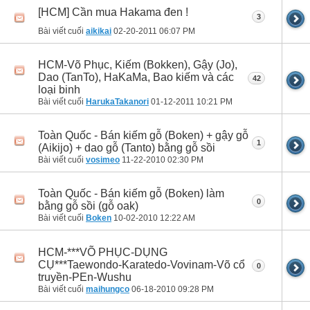
[HCM] Cần mua Hakama đen !
3
Bài viết cuối
aikikai
02-20-2011
06:07 PM
HCM-Võ Phục, Kiếm (Bokken), Gậy (Jo),
Dao (TanTo), HaKaMa, Bao kiếm và các
42
loại binh
Bài viết cuối
HarukaTakanori
01-12-2011
10:21 PM
Toàn Quốc - Bán kiếm gỗ (Boken) + gậy gỗ
1
(Aikijo) + dao gỗ (Tanto) bằng gỗ sồi
Bài viết cuối
vosimeo
11-22-2010
02:30 PM
Toàn Quốc - Bán kiếm gỗ (Boken) làm
0
bằng gỗ sồi (gỗ oak)
Bài viết cuối
Boken
10-02-2010
12:22 AM
HCM-***VÕ PHỤC-DỤNG
CỤ***Taewondo-Karatedo-Vovinam-Võ cổ
0
truyền-PEn-Wushu
Bài viết cuối
maihungco
06-18-2010
09:28 PM