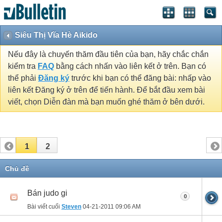
Siêu Thị Vĩa Hè Aikido
Nếu đây là chuyến thăm đầu tiên của bạn, hãy chắc chắn
kiểm tra
FAQ
bằng cách nhấn vào liên kết ở trên. Bạn có
thể phải
Đăng ký
trước khi bạn có thể đăng bài: nhấp vào
liên kết Đăng ký ở trên để tiến hành. Để bắt đầu xem bài
viết, chọn Diễn đàn mà bạn muốn ghé thăm ở bên dưới.
1
2
Chủ đề
Bán judo gi
0
Bài viết cuối
Steven
04-21-2011
09:06 AM