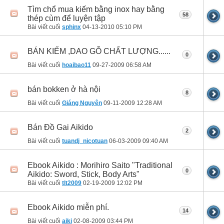
Tìm chổ mua kiếm bằng inox hay bằng
58
thép cùm để luyện tập
Bài viết cuối
sphinx
04-13-2010
05:10 PM
BÁN KIẾM ,DAO GỖ CHẤT LƯỢNG......
0
Bài viết cuối
hoaibao11
09-27-2009
06:58 AM
bán bokken ở hà nội
8
Bài viết cuối
Giáng Nguyên
09-11-2009
12:28 AM
Bán Đồ Gai Aikido
2
Bài viết cuối
tuandj_nicotuan
06-03-2009
09:40 AM
Ebook Aikido : Morihiro Saito "Traditional
0
Aikido: Sword, Stick, Body Arts"
Bài viết cuối
tlt2009
02-19-2009
12:02 PM
Ebook Aikido miễn phí.
14
Bài viết cuối
aiki
02-08-2009
03:44 PM