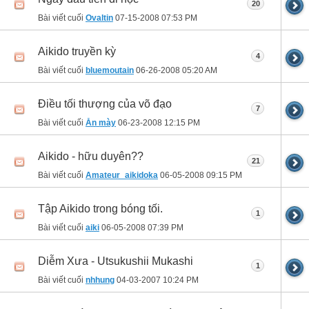
20
Bài viết cuối
Ovaltin
07-15-2008
07:53 PM
Aikido truyền kỳ
4
Bài viết cuối
bluemoutain
06-26-2008
05:20 AM
Điều tối thượng của võ đạo
7
Bài viết cuối
Ăn mày
06-23-2008
12:15 PM
Aikido - hữu duyên??
21
Bài viết cuối
Amateur_aikidoka
06-05-2008
09:15 PM
Tập Aikido trong bóng tối.
1
Bài viết cuối
aiki
06-05-2008
07:39 PM
Diễm Xưa - Utsukushii Mukashi
1
Bài viết cuối
nhhung
04-03-2007
10:24 PM