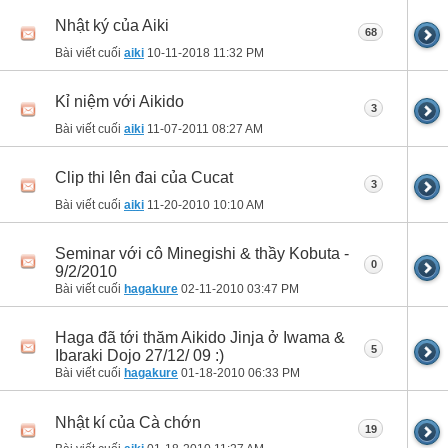
Nhật ký của Aiki
68
Bài viết cuối
aiki
10-11-2018
11:32 PM
Kỉ niệm với Aikido
3
Bài viết cuối
aiki
11-07-2011
08:27 AM
Clip thi lên đai của Cucat
3
Bài viết cuối
aiki
11-20-2010
10:10 AM
Seminar với cô Minegishi & thầy Kobuta -
0
9/2/2010
Bài viết cuối
hagakure
02-11-2010
03:47 PM
Haga đã tới thăm Aikido Jinja ở Iwama &
5
Ibaraki Dojo 27/12/ 09 :)
Bài viết cuối
hagakure
01-18-2010
06:33 PM
Nhật kí của Cà chớn
19