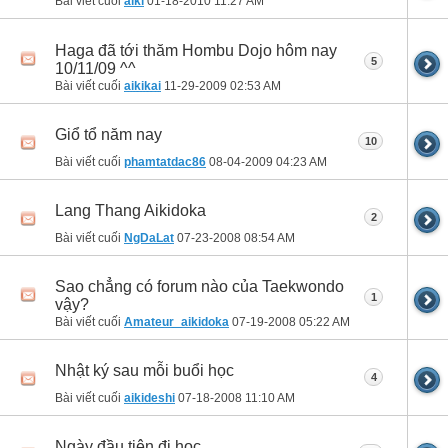
Bài viết cuối
aiki
01-18-2010
11:27 AM
Haga đã tới thăm Hombu Dojo hôm nay
5
10/11/09 ^^
Bài viết cuối
aikikai
11-29-2009
02:53 AM
Giổ tổ năm nay
10
Bài viết cuối
phamtatdac86
08-04-2009
04:23 AM
Lang Thang Aikidoka
2
Bài viết cuối
NgDaLat
07-23-2008
08:54 AM
Sao chẳng có forum nào của Taekwondo
1
vậy?
Bài viết cuối
Amateur_aikidoka
07-19-2008
05:22 AM
Nhật ký sau mỗi buổi học
4
Bài viết cuối
aikideshi
07-18-2008
11:10 AM
Ngày đầu tiên đi học