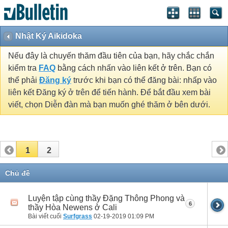
Nhật Ký Aikidoka
Nếu đây là chuyến thăm đầu tiên của bạn, hãy chắc chắn
kiểm tra
FAQ
bằng cách nhấn vào liên kết ở trên. Bạn có
thể phải
Đăng ký
trước khi bạn có thể đăng bài: nhấp vào
liên kết Đăng ký ở trên để tiến hành. Để bắt đầu xem bài
viết, chọn Diễn đàn mà bạn muốn ghé thăm ở bên dưới.
1
2
Chủ đề
Luyện tập cùng thầy Đặng Thông Phong và
6
thầy Hòa Newens ở Cali
Bài viết cuối
Surfgrass
02-19-2019
01:09 PM