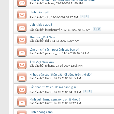
Bắt đầu bởi
nhhung
‎, 03-23-2008 11:40 AM
Hình bão tuyết ...
1
2
Bắt đầu bởi
aiki
‎, 12-26-2007 08:27 AM
Lịch Aikido 2008
1
2
Bắt đầu bởi
jackchan1987
‎, 12-11-2007 05:10 AM
Thai cuc _Viet Nam
Bắt đầu bởi
dolly
‎, 11-13-2007 10:07 AM
Làm ơn chỉ cách post ảnh các bạn ơi
Bắt đầu bởi
piramyd_rus
‎, 11-12-2007 07:59 AM
Ảnh Việt Nam xưa
Bắt đầu bởi
nhhung
‎, 03-16-2007 12:08 PM
Hí họa của các Nhân vật nổi tiếng trên thế giới!
Bắt đầu bởi
Guest
‎, 09-29-2006 06:35 AM
Cẩn thận !!! Vô coi để mà cảnh giác !
1
2
Bắt đầu bởi
Guest
‎, 09-28-2006 04:03 AM
Hình vui nhưng xem xong phát khóc !
Bắt đầu bởi
Guest
‎, 06-20-2006 03:12 AM
Hình phong cảnh