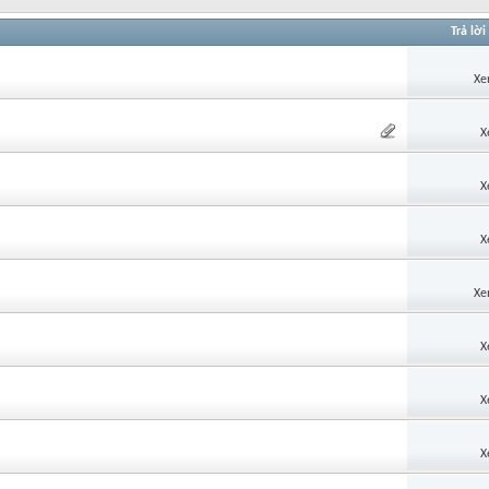
Trả lời
Xe
X
X
X
Xe
X
X
X