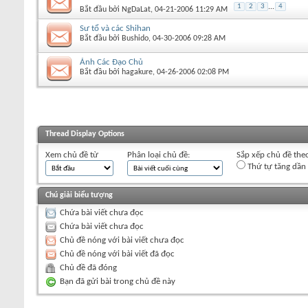
1
2
3
...
4
Bắt đầu bởi
NgDaLat
‎, 04-21-2006 11:29 AM
Sư tổ và các Shihan
Bắt đầu bởi
Bushido
‎, 04-30-2006 09:28 AM
Ảnh Các Đạo Chủ
Bắt đầu bởi
hagakure
‎, 04-26-2006 02:08 PM
Thread Display Options
Xem chủ đề từ
Phân loại chủ đề:
Sắp xếp chủ đề the
Thứ tự tăng dần
Chú giải biểu tượng
Chứa bài viết chưa đọc
Chứa bài viết chưa đọc
Chủ đề nóng với bài viết chưa đọc
Chủ đề nóng với bài viết đã đọc
Chủ đề đã đóng
Bạn đã gửi bài trong chủ đề này