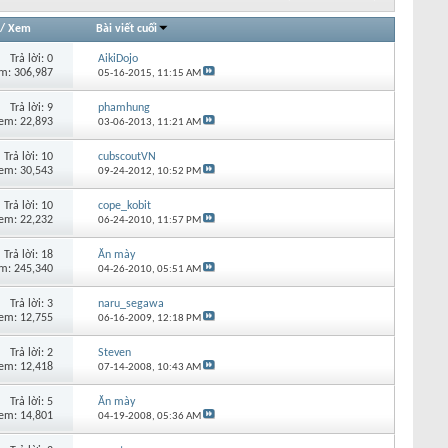
/
Xem
Bài viết cuối
Trả lời:
0
AikiDojo
m: 306,987
05-16-2015,
11:15 AM
Trả lời:
9
phamhung
em: 22,893
03-06-2013,
11:21 AM
Trả lời:
10
cubscoutVN
em: 30,543
09-24-2012,
10:52 PM
Trả lời:
10
cope_kobit
em: 22,232
06-24-2010,
11:57 PM
Trả lời:
18
Ăn mày
m: 245,340
04-26-2010,
05:51 AM
Trả lời:
3
naru_segawa
em: 12,755
06-16-2009,
12:18 PM
Trả lời:
2
Steven
em: 12,418
07-14-2008,
10:43 AM
Trả lời:
5
Ăn mày
em: 14,801
04-19-2008,
05:36 AM