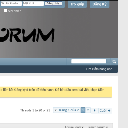
Trợ giúp
Đăng Ký
Ghi nhớ?
Tìm kiếm nâng cao
o liên kết Đăng ký ở trên để tiến hành. Để bắt đầu xem bài viết, chọn Diễn
Trang 1 của 2
1
2
Threads 1 to 20 of 21
Cuối
Forum Tools
Search Forum