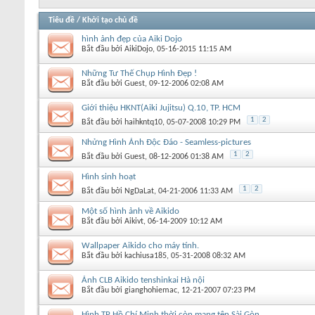
Tiêu đề
/
Khởi tạo chủ đề
hình ảnh đẹp của Aiki Dojo
Bắt đầu bởi
AikiDojo
‎, 05-16-2015 11:15 AM
Những Tư Thế Chụp Hình Đẹp !
Bắt đầu bởi
Guest
‎, 09-12-2006 02:08 AM
Giới thiệu HKNT(Aiki Jujitsu) Q.10, TP. HCM
1
2
Bắt đầu bởi
haihkntq10
‎, 05-07-2008 10:29 PM
Nhửng Hình Ảnh Độc Đáo - Seamless-pictures
1
2
Bắt đầu bởi
Guest
‎, 08-12-2006 01:38 AM
Hình sinh hoạt
1
2
Bắt đầu bởi
NgDaLat
‎, 04-21-2006 11:33 AM
Một số hình ảnh về Aikido
Bắt đầu bởi
Aikivt
‎, 06-14-2009 10:12 AM
Wallpaper Aikido cho máy tính.
Bắt đầu bởi
kachiusa185
‎, 05-31-2008 08:32 AM
Ảnh CLB Aikido tenshinkai Hà nội
Bắt đầu bởi
gianghohiemac
‎, 12-21-2007 07:23 PM
Hình TP Hồ Chí Minh thời còn mang tên Sài Gòn.