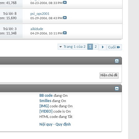
em: 41,768
06-23-2006,
08:33 PM
Trả lời:
8
psi_ops2001
em: 15,690
05-29-2006,
08:43 PM
Trả lời:
3
aikidude
em: 11,348
04-29-2006,
10:11 PM
Trang 1 của 2
1
2
Cuối
BB code
đang
On
Smilies
đang
On
[IMG]
code đang
On
[VIDEO]
code is
On
HTML code đang
Tắt
Nội quy - Quy định