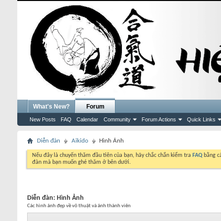
What's New?
Forum
New Posts
FAQ
Calendar
Community
Forum Actions
Quick Links
Diễn đàn
Aikido
Hình Ảnh
Nếu đây là chuyến thăm đầu tiên của bạn, hãy chắc chắn kiểm tra
FAQ
bằng cá
đàn mà bạn muốn ghé thăm ở bên dưới.
Diễn đàn:
Hình Ảnh
Các hình ảnh đẹp về võ thuật và ảnh thành viên