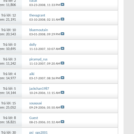
Trả lời:
2
cucat
em: 11,806
03-23-2008,
11:33 PM
Trả lời:
12
thevagrant
em: 21,191
03-10-2008,
02:15 AM
Trả lời:
10
bluemoutain
em: 20,543
03-01-2008,
09:29 PM
Trả lời:
0
dolly
em: 10,695
11-13-2007,
10:07 AM
Trả lời:
3
piramyd_rus
em: 11,242
11-13-2007,
09:20 AM
Trả lời:
4
aiki
em: 14,977
03-17-2007,
08:36 PM
Trả lời:
5
jackchan1987
em: 14,144
10-24-2006,
11:15 AM
Trả lời:
15
souxauxi
em: 25,052
09-29-2006,
05:50 AM
Trả lời:
8
Guest
em: 16,821
08-21-2006,
01:32 AM
Trả lời:
30
psi_ops2001