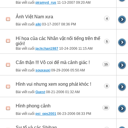
Bài viết cuối
piramyd_rus
11-13-2007
09:20 AM
Ảnh Việt Nam xưa
4
Bài viết cuối
aiki
03-17-2007
08:36 PM
Hí họa của các Nhân vật nổi tiếng trên thế
5
giới!
Bài viết cuối
jackchan1987
10-24-2006
11:15 AM
Cẩn thận !!! Vô coi để mà cảnh giác !
15
Bài viết cuối
souxauxi
09-29-2006
05:50 AM
Hình vui nhưng xem xong phát khóc !
8
Bài viết cuối
Guest
08-21-2006
01:32 AM
Hình phong cảnh
30
Bài viết cuối
psi_ops2001
06-23-2006
08:33 PM
Sư tổ và các Shihan