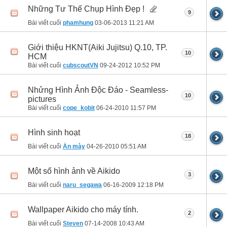
Những Tư Thế Chụp Hình Đẹp !
9
Bài viết cuối
phamhung
03-06-2013
11:21 AM
Giới thiệu HKNT(Aiki Jujitsu) Q.10, TP.
10
HCM
Bài viết cuối
cubscoutVN
09-24-2012
10:52 PM
Nhửng Hình Ảnh Độc Đáo - Seamless-
10
pictures
Bài viết cuối
cope_kobit
06-24-2010
11:57 PM
Hình sinh hoạt
18
Bài viết cuối
Ăn mày
04-26-2010
05:51 AM
Một số hình ảnh về Aikido
3
Bài viết cuối
naru_segawa
06-16-2009
12:18 PM
Wallpaper Aikido cho máy tính.
2
Bài viết cuối
Steven
07-14-2008
10:43 AM