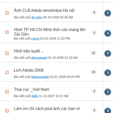
Ảnh CLB Aikido tenshinkai Hà nội
5
Bài viết cuối
Ăn mày
04-19-2008
05:36 AM
Hình TP Hồ Chí Minh thời còn mang tên
2
Sài Gòn.
Bài viết cuối
cucat
03-23-2008
11:33 PM
Hình bão tuyết ...
12
Bài viết cuối
thevagrant
03-10-2008
02:15 AM
Lịch Aikido 2008
10
Bài viết cuối
bluemoutain
03-01-2008
09:29 PM
Thai cuc _Viet Nam
0
Bài viết cuối
dolly
11-13-2007
10:07 AM
Làm ơn chỉ cách post ảnh các bạn ơi
3