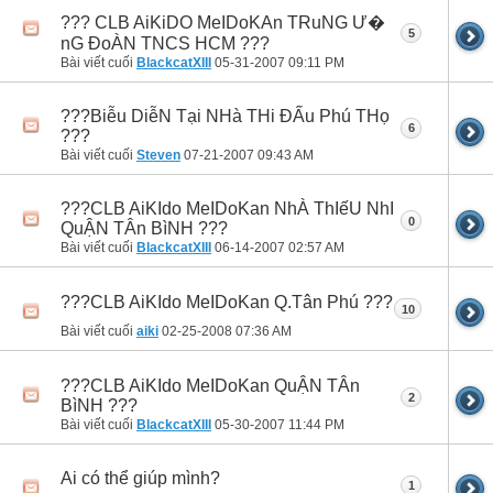
??? CLB AiKiDO MeIDoKAn TRuNG Ư�
5
nG ĐoÀN TNCS HCM ???
Bài viết cuối
BlackcatXIII
05-31-2007
09:11 PM
???Biễu DiễN Tại NHà THi ĐẤu Phú THọ
6
???
Bài viết cuối
Steven
07-21-2007
09:43 AM
???CLB AiKIdo MeIDoKan NhÀ ThIếU NhI
0
QuẬN TÂn BìNH ???
Bài viết cuối
BlackcatXIII
06-14-2007
02:57 AM
???CLB AiKIdo MeIDoKan Q.Tân Phú ???
10
Bài viết cuối
aiki
02-25-2008
07:36 AM
???CLB AiKIdo MeIDoKan QuẬN TÂn
2
BìNH ???
Bài viết cuối
BlackcatXIII
05-30-2007
11:44 PM
Ai có thể giúp mình?
1