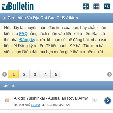
Gíơi thiêu Và Địa Chỉ Các CLB Aikido
Nếu đây là chuyến thăm đầu tiên của bạn, hãy chắc chắn
kiểm tra
FAQ
bằng cách nhấn vào liên kết ở trên. Bạn có
thể phải
Đăng ký
trước khi bạn có thể đăng bài: nhấp vào
liên kết Đăng ký ở trên để tiến hành. Để bắt đầu xem bài
viết, chọn Diễn đàn mà bạn muốn ghé thăm ở bên dưới.
1
2
3
4
5
Chủ đề
Aikido Yuishinkai - Australian Royal Armỵ
8
Bài viết cuối
Guest
04-16-2006
04:28 AM