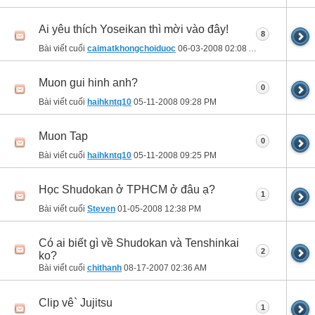
Ai yêu thích Yoseikan thì mời vào đây!
8
Bài viết cuối
caimatkhongchoiduoc
06-03-2008
02:08 AM
Muon gui hinh anh?
0
Bài viết cuối
haihkntq10
05-11-2008
09:28 PM
Muon Tap
0
Bài viết cuối
haihkntq10
05-11-2008
09:25 PM
Học Shudokan ở TPHCM ở đâu ạ?
1
Bài viết cuối
Steven
01-05-2008
12:38 PM
Có ai biết gì về Shudokan và Tenshinkai
2
ko?
Bài viết cuối
chithanh
08-17-2007
02:36 AM
Clip vê` Jujitsu
1