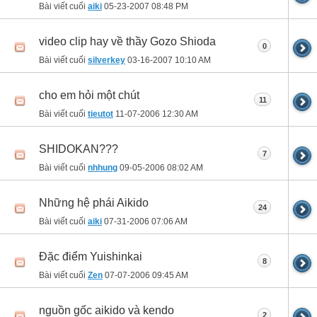
Bài viết cuối
aiki
05-23-2007
08:48 PM
video clip hay về thầy Gozo Shioda
0
Bài viết cuối
silverkey
03-16-2007
10:10 AM
cho em hỏi một chút
11
Bài viết cuối
tieutot
11-07-2006
12:30 AM
SHIDOKAN???
7
Bài viết cuối
nhhung
09-05-2006
08:02 AM
Những hệ phái Aikido
24
Bài viết cuối
aiki
07-31-2006
07:06 AM
Đặc điểm Yuishinkai
8
Bài viết cuối
Zen
07-07-2006
09:45 AM
nguồn gốc aikido và kendo
2