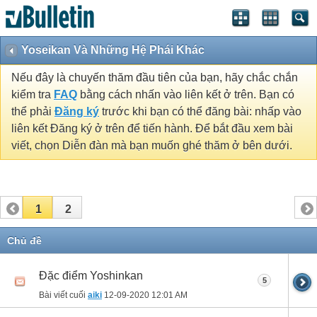
Yoseikan Và Những Hệ Phái Khác
Nếu đây là chuyến thăm đầu tiên của bạn, hãy chắc chắn
kiểm tra
FAQ
bằng cách nhấn vào liên kết ở trên. Bạn có
thể phải
Đăng ký
trước khi bạn có thể đăng bài: nhấp vào
liên kết Đăng ký ở trên để tiến hành. Để bắt đầu xem bài
viết, chọn Diễn đàn mà bạn muốn ghé thăm ở bên dưới.
1
2
Chủ đề
Đặc điểm Yoshinkan
5
Bài viết cuối
aiki
12-09-2020
12:01 AM