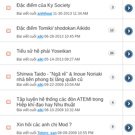
Đặc điểm của Ky Society
3
Bài viết cuối
anhthoai
11-30-2013
11:34 AM
Đặc điểm Tomiki/ shodokan Aikido
12
Bài viết cuối
aiki
06-28-2013
10:45 PM
Tiểu sử hệ phái Yoseikan
20
Bài viết cuối
aiki
05-14-2013
09:27 AM
Shinwa Taido - "Ngã rẻ" & Inoue Noriaki
3
nhà tiên phong bị lãng quân củ
Bài viết cuối
aiki
09-22-2009
10:04 AM
Tập luyện hệ thống các đòn ATEMI trong
4
Hiệp khí đạo hay Nhu thuật
Bài viết cuối
aiki
08-10-2009
10:32 AM
Xin hỏi các anh chị Mod ?
9
Bài viết cuối
Totoro_san
08-09-2009
10:55 PM