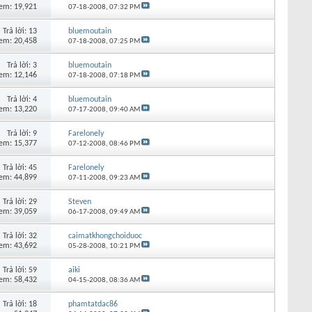
em: 19,921
07-18-2008,
07:32 PM
Trả lời:
13
bluemoutain
em: 20,458
07-18-2008,
07:25 PM
Trả lời:
3
bluemoutain
em: 12,146
07-18-2008,
07:18 PM
Trả lời:
4
bluemoutain
em: 13,220
07-17-2008,
09:40 AM
Trả lời:
9
Farelonely
em: 15,377
07-12-2008,
08:46 PM
Trả lời:
45
Farelonely
em: 44,899
07-11-2008,
09:23 AM
Trả lời:
29
Steven
em: 39,059
06-17-2008,
09:49 AM
Trả lời:
32
caimatkhongchoiduoc
em: 43,692
05-28-2008,
10:21 PM
Trả lời:
59
aiki
em: 58,432
04-15-2008,
08:36 AM
Trả lời:
18
phamtatdac86