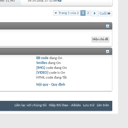
em: 51,947
04-14-2008,
07:33 AM
Trang 1 của 2
1
2
Cuối
BB code
đang
On
Smilies
đang
On
[IMG]
code đang
On
[VIDEO]
code is
On
HTML code đang
Tắt
Nội quy - Quy định
Liên lạc với chúng tôi
Hiệp Khí Đạo - Aikido
Lưu trữ
Lên trên