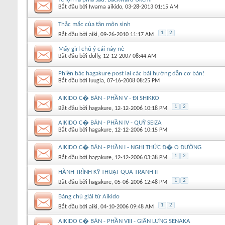
Bắt đầu bởi
Iwama aikido
‎, 03-28-2013 01:15 AM
Thắc mắc của tân môn sinh
1
2
Bắt đầu bởi
aiki
‎, 09-26-2010 11:17 AM
Mấy girl chú ý cái này nè
Bắt đầu bởi
dolly
‎, 12-12-2007 08:44 AM
Phiền bác hagakure post lại các bài hướng dẫn cơ bản!
Bắt đầu bởi
luugia
‎, 07-16-2008 08:25 PM
AIKIDO C� BẢN - PHẦN V - ĐI SHIKKO
1
2
Bắt đầu bởi
hagakure
‎, 12-12-2006 10:18 PM
AIKIDO C� BẢN - PHẦN IV - QUỲ SEIZA
Bắt đầu bởi
hagakure
‎, 12-12-2006 10:15 PM
AIKIDO C� BẢN - PHẦN I - NGHI THỨC Đ� O ĐƯỜNG
1
2
Bắt đầu bởi
hagakure
‎, 12-12-2006 03:38 PM
HÀNH TRÌNH KỸ THUẬT QUA TRANH II
1
2
Bắt đầu bởi
hagakure
‎, 05-06-2006 12:48 PM
Bảng chú giải từ Aikido
1
2
Bắt đầu bởi
aiki
‎, 04-10-2006 09:48 AM
AIKIDO C� BẢN - PHẦN VIII - GIÃN LƯNG SENAKA