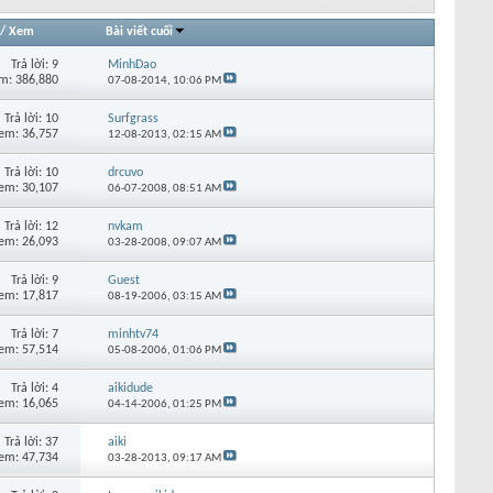
/
Xem
Bài viết cuối
Trả lời:
9
MinhDao
m: 386,880
07-08-2014,
10:06 PM
Trả lời:
10
Surfgrass
em: 36,757
12-08-2013,
02:15 AM
Trả lời:
10
drcuvo
em: 30,107
06-07-2008,
08:51 AM
Trả lời:
12
nvkam
em: 26,093
03-28-2008,
09:07 AM
Trả lời:
9
Guest
em: 17,817
08-19-2006,
03:15 AM
Trả lời:
7
minhtv74
em: 57,514
05-08-2006,
01:06 PM
Trả lời:
4
aikidude
em: 16,065
04-14-2006,
01:25 PM
Trả lời:
37
aiki
em: 47,734
03-28-2013,
09:17 AM