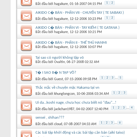
1
2
Bắt đầu bởi
hagakure
‎, 01-16-2007 04:15 PM
AIKIDO C� BẢN - PHẦN VII - CHUYỂN TAY ( TE SABAKI )
1
2
Bắt đầu bởi
hagakure
‎, 12-12-2006 10:23 PM
AIKIDO C� BẢN - PHẦN VI - TAY KIẾM ( TE GATANA )
Bắt đầu bởi
hagakure
‎, 12-12-2006 10:21 PM
AIKIDO C� BẢN - PHẦN II - THẾ THỦ HANMI
Bắt đầu bởi
hagakure
‎, 12-12-2006 10:07 PM
Tại sao có người không tập võ
Bắt đầu bởi
Ovaltin
‎, 06-27-2008 02:32 AM
T� I SAO B� N TẬP VÕ?
1
2
3
...
5
Bắt đầu bởi
Guest
‎, 07-15-2006 09:58 PM
Thắc mắc về chuyện mặc Hakama tại vn
1
2
3
Bắt đầu bởi
khunglongcon
‎, 10-06-2006 03:34 AM
Ui da...koshi nage, chưa học chưa biết nó "đau"...!
1
2
3
...
4
Bắt đầu bởi
jackchan1987
‎, 04-02-2007 12:40 PM
sensei , shihan???
1
2
3
...
6
Bắt đầu bởi
cloud
‎, 07-08-2007 04:33 AM
Các bài tập khởi động và các bài tập căn bản (aiki taiso)