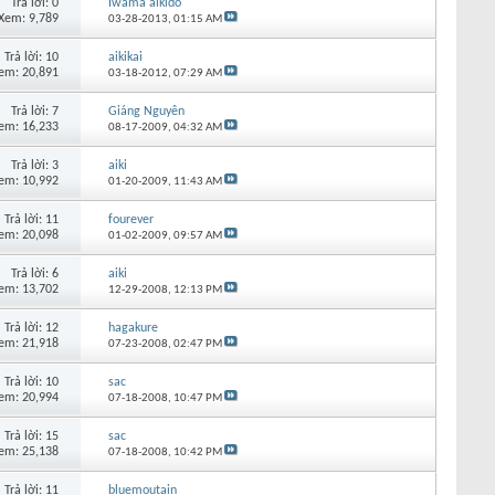
Trả lời:
0
Iwama aikido
Xem: 9,789
03-28-2013,
01:15 AM
Trả lời:
10
aikikai
em: 20,891
03-18-2012,
07:29 AM
Trả lời:
7
Giáng Nguyên
em: 16,233
08-17-2009,
04:32 AM
Trả lời:
3
aiki
em: 10,992
01-20-2009,
11:43 AM
Trả lời:
11
fourever
em: 20,098
01-02-2009,
09:57 AM
Trả lời:
6
aiki
em: 13,702
12-29-2008,
12:13 PM
Trả lời:
12
hagakure
em: 21,918
07-23-2008,
02:47 PM
Trả lời:
10
sac
em: 20,994
07-18-2008,
10:47 PM
Trả lời:
15
sac
em: 25,138
07-18-2008,
10:42 PM
Trả lời:
11
bluemoutain