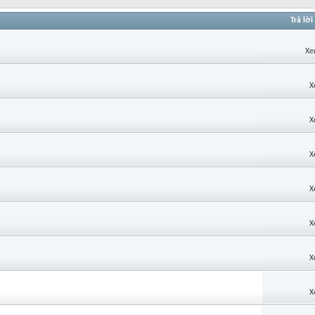
Trả lời
Xe
X
X
X
X
X
X
X