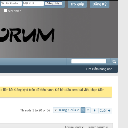
Trợ giúp
Đăng Ký
Ghi nhớ?
Tìm kiếm nâng cao
o liên kết Đăng ký ở trên để tiến hành. Để bắt đầu xem bài viết, chọn Diễn
Trang 1 của 2
1
2
Threads 1 to 20 of 36
Cuối
Forum Tools
Search Forum