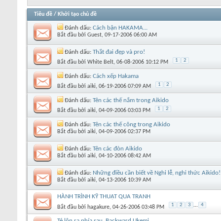
Tiêu đề
/
Khởi tạo chủ đề
Đánh dấu:
Cách bận HAKAMA...
Bắt đầu bởi
Guest
‎, 09-17-2006 06:00 AM
Đánh dấu:
Thắt đai đẹp và pro!
1
2
Bắt đầu bởi
White Belt
‎, 06-08-2006 10:12 PM
Đánh dấu:
Cách xếp Hakama
1
2
Bắt đầu bởi
aiki
‎, 06-19-2006 07:09 AM
Đánh dấu:
Tên các thế nắm trong Aikido
1
2
Bắt đầu bởi
aiki
‎, 04-09-2006 03:03 PM
Đánh dấu:
Tên các thế công trong Aikido
Bắt đầu bởi
aiki
‎, 04-09-2006 02:37 PM
Đánh dấu:
Tên các đòn Aikido
Bắt đầu bởi
aiki
‎, 04-10-2006 08:42 AM
Đánh dấu:
Những điều cần biết về Nghi lễ, nghi thức Aikido!
Bắt đầu bởi
aiki
‎, 04-13-2006 10:39 AM
HÀNH TRÌNH KỸ THUẬT QUA TRANH
1
2
3
...
4
Bắt đầu bởi
hagakure
‎, 04-26-2006 03:48 PM
Té lộn ra phía sau. Backward Ukemi