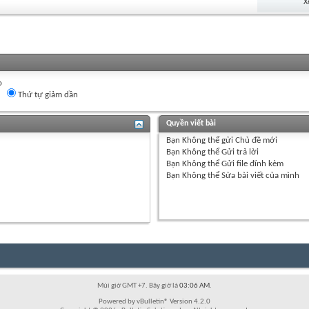
X
o
Thứ tự giảm dần
Quyền viết bài
Bạn
Không thể
gửi Chủ đề mới
Bạn
Không thể
Gửi trả lời
Bạn
Không thể
Gửi file đính kèm
Bạn
Không thể
Sửa bài viết của mình
Múi giờ GMT +7. Bây giờ là
03:06 AM
.
Powered by vBulletin® Version 4.2.0