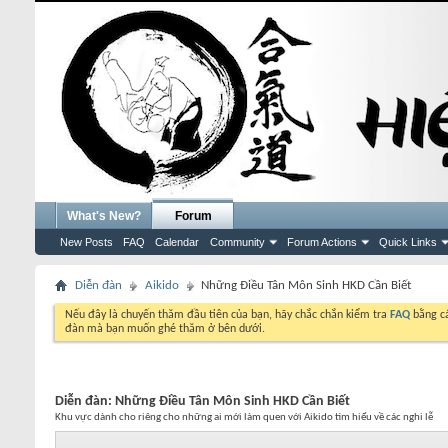
What's New?
Forum
New Posts
FAQ
Calendar
Community
Forum Actions
Quick Links
Diễn đàn
Aikido
Những Điều Tân Môn Sinh HKD Cần Biết
Nếu đây là chuyến thăm đầu tiên của bạn, hãy chắc chắn kiểm tra
FAQ
bằng cá
đàn mà bạn muốn ghé thăm ở bên dưới.
Diễn đàn:
Những Điều Tân Môn Sinh HKD Cần Biết
Khu vực dành cho riêng cho những ai mới làm quen với Aikido tìm hiểu về các nghi lễ