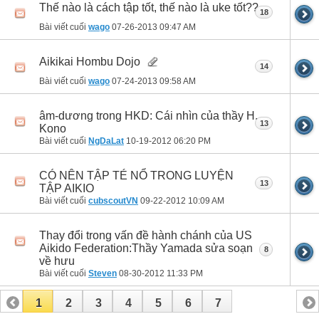
Thế nào là cách tập tốt, thế nào là uke tốt??
18
Bài viết cuối
wago
07-26-2013
09:47 AM
Aikikai Hombu Dojo
14
Bài viết cuối
wago
07-24-2013
09:58 AM
âm-dương trong HKD: Cái nhìn của thầy H.
13
Kono
Bài viết cuối
NgDaLat
10-19-2012
06:20 PM
CÓ NÊN TẬP TÉ NỔ TRONG LUYỆN
13
TẬP AIKIO
Bài viết cuối
cubscoutVN
09-22-2012
10:09 AM
Thay đổi trong vấn đề hành chánh của US
Aikido Federation:Thầy Yamada sửa soạn
8
về hưu
Bài viết cuối
Steven
08-30-2012
11:33 PM
1
2
3
4
5
6
7