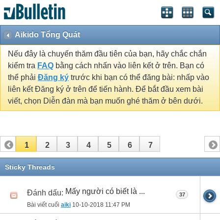
Aikido Tổng Quát
Nếu đây là chuyến thăm đầu tiên của bạn, hãy chắc chắn
kiểm tra
FAQ
bằng cách nhấn vào liên kết ở trên. Bạn có
thể phải
Đăng ký
trước khi bạn có thể đăng bài: nhấp vào
liên kết Đăng ký ở trên để tiến hành. Để bắt đầu xem bài
viết, chọn Diễn đàn mà bạn muốn ghé thăm ở bên dưới.
1
2
3
4
5
6
7
Sticky Threads
Mấy người có biết là ...
Đánh dấu:
37
Bài viết cuối
aiki
10-10-2018
11:47 PM