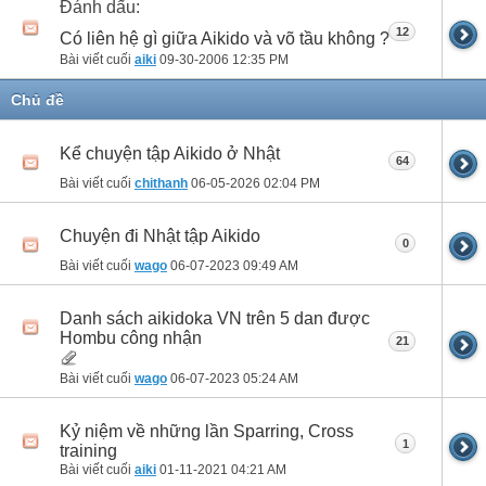
Đánh dấu:
12
Có liên hệ gì giữa Aikido và võ tầu không ?
Bài viết cuối
aiki
09-30-2006
12:35 PM
Chủ đề
Kể chuyện tập Aikido ở Nhật
64
Bài viết cuối
chithanh
06-05-2026
02:04 PM
Chuyện đi Nhật tập Aikido
0
Bài viết cuối
wago
06-07-2023
09:49 AM
Danh sách aikidoka VN trên 5 dan được
Hombu công nhận
21
Bài viết cuối
wago
06-07-2023
05:24 AM
Kỷ niệm về những lần Sparring, Cross
1
training
Bài viết cuối
aiki
01-11-2021
04:21 AM