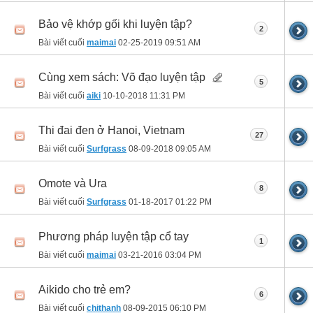
Bảo vệ khớp gối khi luyện tập?
2
Bài viết cuối
maimai
02-25-2019
09:51 AM
Cùng xem sách: Võ đạo luyện tập
5
Bài viết cuối
aiki
10-10-2018
11:31 PM
Thi đai đen ở Hanoi, Vietnam
27
Bài viết cuối
Surfgrass
08-09-2018
09:05 AM
Omote và Ura
8
Bài viết cuối
Surfgrass
01-18-2017
01:22 PM
Phương pháp luyện tập cổ tay
1
Bài viết cuối
maimai
03-21-2016
03:04 PM
Aikido cho trẻ em?
6
Bài viết cuối
chithanh
08-09-2015
06:10 PM