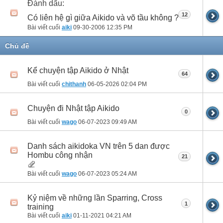
Đánh dấu:
12
Có liên hệ gì giữa Aikido và võ tầu không ?
Bài viết cuối
aiki
09-30-2006
12:35 PM
Chủ đề
Kể chuyện tập Aikido ở Nhật
64
Bài viết cuối
chithanh
06-05-2026
02:04 PM
Chuyện đi Nhật tập Aikido
0
Bài viết cuối
wago
06-07-2023
09:49 AM
Danh sách aikidoka VN trên 5 dan được
Hombu công nhận
21
Bài viết cuối
wago
06-07-2023
05:24 AM
Kỷ niệm về những lần Sparring, Cross
1
training
Bài viết cuối
aiki
01-11-2021
04:21 AM