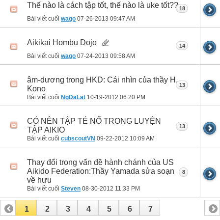
Thế nào là cách tập tốt, thế nào là uke tốt??
18
Bài viết cuối
wago
07-26-2013
09:47 AM
Aikikai Hombu Dojo
14
Bài viết cuối
wago
07-24-2013
09:58 AM
âm-dương trong HKD: Cái nhìn của thầy H.
13
Kono
Bài viết cuối
NgDaLat
10-19-2012
06:20 PM
CÓ NÊN TẬP TÉ NỔ TRONG LUYỆN
13
TẬP AIKIO
Bài viết cuối
cubscoutVN
09-22-2012
10:09 AM
Thay đổi trong vấn đề hành chánh của US
Aikido Federation:Thầy Yamada sửa soạn
8
về hưu
Bài viết cuối
Steven
08-30-2012
11:33 PM
1
2
3
4
5
6
7