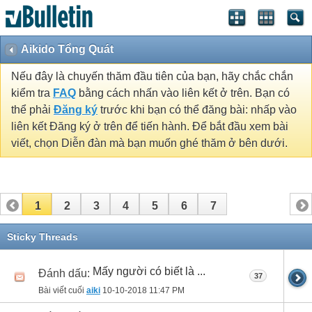
Aikido Tổng Quát
Nếu đây là chuyến thăm đầu tiên của bạn, hãy chắc chắn
kiểm tra
FAQ
bằng cách nhấn vào liên kết ở trên. Bạn có
thể phải
Đăng ký
trước khi bạn có thể đăng bài: nhấp vào
liên kết Đăng ký ở trên để tiến hành. Để bắt đầu xem bài
viết, chọn Diễn đàn mà bạn muốn ghé thăm ở bên dưới.
1
2
3
4
5
6
7
Sticky Threads
Mấy người có biết là ...
Đánh dấu:
37
Bài viết cuối
aiki
10-10-2018
11:47 PM