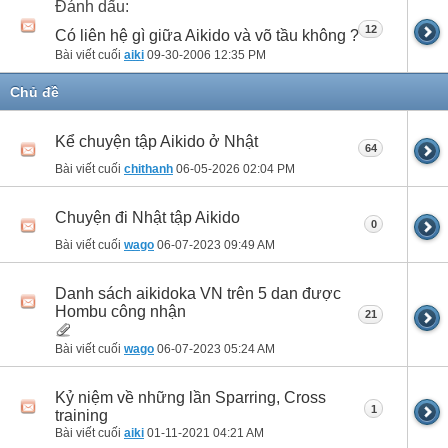
Đánh dấu:
12
Có liên hệ gì giữa Aikido và võ tầu không ?
Bài viết cuối
aiki
09-30-2006
12:35 PM
Chủ đề
Kể chuyện tập Aikido ở Nhật
64
Bài viết cuối
chithanh
06-05-2026
02:04 PM
Chuyện đi Nhật tập Aikido
0
Bài viết cuối
wago
06-07-2023
09:49 AM
Danh sách aikidoka VN trên 5 dan được
Hombu công nhận
21
Bài viết cuối
wago
06-07-2023
05:24 AM
Kỷ niệm về những lần Sparring, Cross
1
training
Bài viết cuối
aiki
01-11-2021
04:21 AM