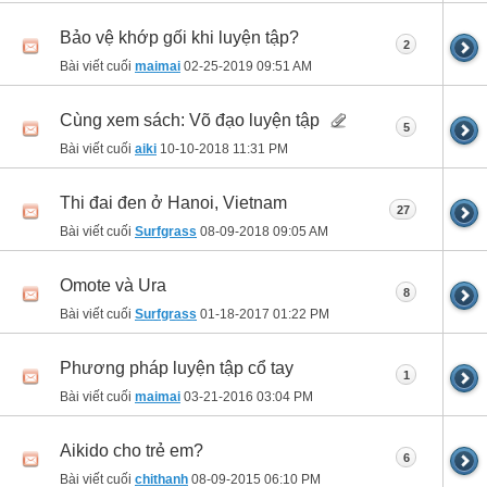
Bảo vệ khớp gối khi luyện tập?
2
Bài viết cuối
maimai
02-25-2019
09:51 AM
Cùng xem sách: Võ đạo luyện tập
5
Bài viết cuối
aiki
10-10-2018
11:31 PM
Thi đai đen ở Hanoi, Vietnam
27
Bài viết cuối
Surfgrass
08-09-2018
09:05 AM
Omote và Ura
8
Bài viết cuối
Surfgrass
01-18-2017
01:22 PM
Phương pháp luyện tập cổ tay
1
Bài viết cuối
maimai
03-21-2016
03:04 PM
Aikido cho trẻ em?
6
Bài viết cuối
chithanh
08-09-2015
06:10 PM