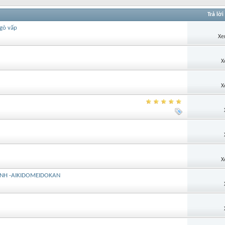
Trả lời
-gò vấp
Xe
X
X
X
ÌNH -AIKIDOMEIDOKAN