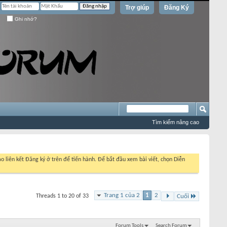
Trợ giúp
Đăng Ký
Ghi nhớ?
Tìm kiếm nâng cao
o liên kết Đăng ký ở trên để tiến hành. Để bắt đầu xem bài viết, chọn Diễn
Trang 1 của 2
1
2
Threads 1 to 20 of 33
Cuối
Forum Tools
Search Forum