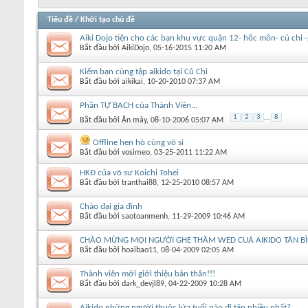
Tiêu đề
/
Khởi tạo chủ đề
Aiki Dojo tiện cho các bạn khu vực quận 12- hốc môn- củ chi 
Bắt đầu bởi
AikiDojo
‎, 05-16-2015 11:20 AM
Kiếm bạn cùng tập aikido tại Củ Chi
Bắt đầu bởi
aikikai
‎, 10-20-2010 07:37 AM
Phần TỰ BẠCH của Thành Viên...
1
2
3
...
8
Bắt đầu bởi
Ăn mày
‎, 08-10-2006 05:07 AM
Offline hẹn hò cùng võ sĩ
Bắt đầu bởi
vosimeo
‎, 03-25-2011 11:22 AM
HKĐ của võ sư Koichi Tohei
Bắt đầu bởi
tranthai88
‎, 12-25-2010 08:57 AM
Chào đại gia đình
Bắt đầu bởi
saotoanmenh
‎, 11-29-2009 10:46 AM
CHÀO MỪNG MỌI NGƯỜI GHE THĂM WED CUẢ AIKIDO TÂN B
Bắt đầu bởi
hoaibao11
‎, 08-04-2009 02:05 AM
Thành viên mới giới thiệu bản thân!!!
Bắt đầu bởi
dark_devjl89
‎, 04-22-2009 10:28 AM
Aikido những người thuộc lứa tuổi nào đi tập nhiều nhất?