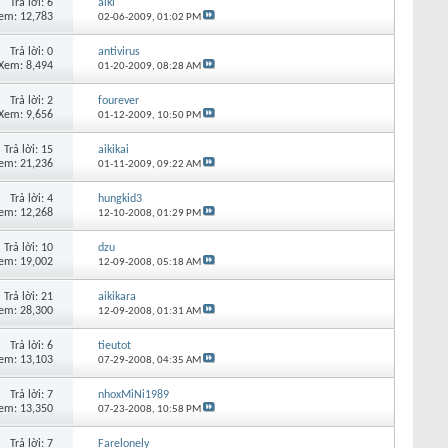
Trả lời:
6
aiki
em: 12,783
02-06-2009,
01:02 PM
Trả lời:
0
antivirus
Xem: 8,494
01-20-2009,
08:28 AM
Trả lời:
2
fourever
Xem: 9,656
01-12-2009,
10:50 PM
Trả lời:
15
aikikai
em: 21,236
01-11-2009,
09:22 AM
Trả lời:
4
hungkid3
em: 12,268
12-10-2008,
01:29 PM
Trả lời:
10
dzu
em: 19,002
12-09-2008,
05:18 AM
Trả lời:
21
aikikara
em: 28,300
12-09-2008,
01:31 AM
Trả lời:
6
tieutot
em: 13,103
07-29-2008,
04:35 AM
Trả lời:
7
nhoxMiNi1989
em: 13,350
07-23-2008,
10:58 PM
Trả lời:
7
Farelonely