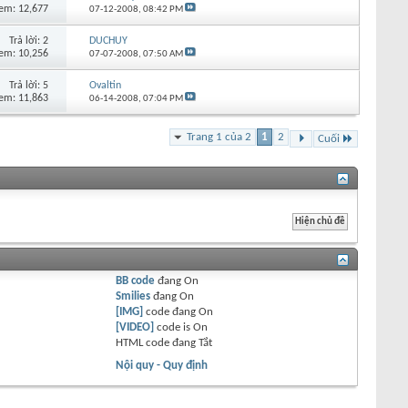
em: 12,677
07-12-2008,
08:42 PM
Trả lời:
2
DUCHUY
em: 10,256
07-07-2008,
07:50 AM
Trả lời:
5
Ovaltin
em: 11,863
06-14-2008,
07:04 PM
Trang 1 của 2
1
2
Cuối
BB code
đang
On
Smilies
đang
On
[IMG]
code đang
On
[VIDEO]
code is
On
HTML code đang
Tắt
Nội quy - Quy định