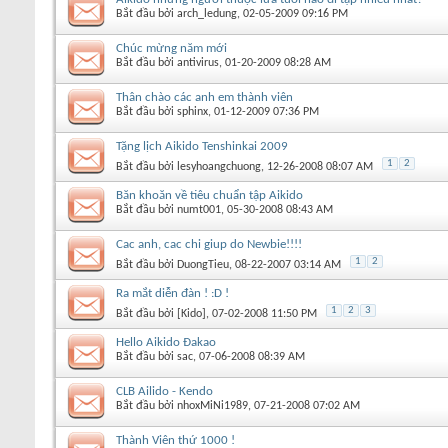
Bắt đầu bởi
arch_ledung
‎, 02-05-2009 09:16 PM
Chúc mừng năm mới
Bắt đầu bởi
antivirus
‎, 01-20-2009 08:28 AM
Thân chào các anh em thành viên
Bắt đầu bởi
sphinx
‎, 01-12-2009 07:36 PM
Tặng lịch Aikido Tenshinkai 2009
1
2
Bắt đầu bởi
lesyhoangchuong
‎, 12-26-2008 08:07 AM
Băn khoăn về tiêu chuẩn tập Aikido
Bắt đầu bởi
numt001
‎, 05-30-2008 08:43 AM
Cac anh, cac chi giup do Newbie!!!!
1
2
Bắt đầu bởi
DuongTieu
‎, 08-22-2007 03:14 AM
Ra mắt diễn đàn ! :D !
1
2
3
Bắt đầu bởi
[Kido]
‎, 07-02-2008 11:50 PM
Hello Aikido Đakao
Bắt đầu bởi
sac
‎, 07-06-2008 08:39 AM
CLB Ailido - Kendo
Bắt đầu bởi
nhoxMiNi1989
‎, 07-21-2008 07:02 AM
Thành Viên thứ 1000 !