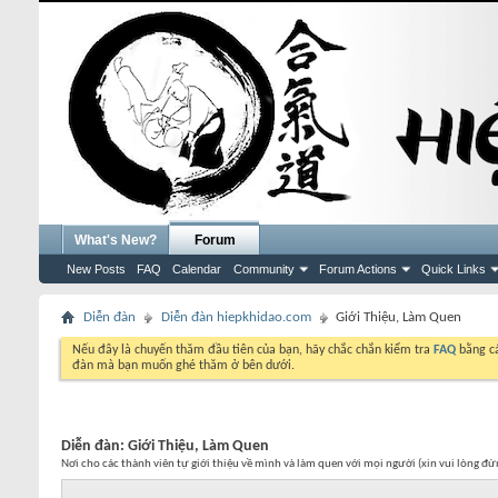
What's New?
Forum
New Posts
FAQ
Calendar
Community
Forum Actions
Quick Links
Diễn đàn
Diễn đàn hiepkhidao.com
Giới Thiệu, Làm Quen
Nếu đây là chuyến thăm đầu tiên của bạn, hãy chắc chắn kiểm tra
FAQ
bằng cá
đàn mà bạn muốn ghé thăm ở bên dưới.
Diễn đàn:
Giới Thiệu, Làm Quen
Nơi cho các thành viên tự giới thiệu về mình và làm quen với mọi người (xin vui lòng 