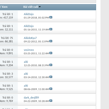
/
Xem
Bài viết cuối
Trả lời:
1
AikiDojo
m: 417,159
01-29-2018,
05:02 PM
Trả lời:
1
AikiDojo
em: 12,111
05-16-2015,
11:19 AM
Trả lời:
75
AikidoKyu7
em: 66,381
09-22-2012,
05:13 PM
Trả lời:
0
vosimeo
Xem: 9,891
03-25-2011,
11:22 AM
Trả lời:
1
aiki
Xem: 9,204
12-25-2010,
08:31 PM
Trả lời:
3
aiki
em: 10,577
03-14-2010,
12:30 AM
Trả lời:
1
aiki
Xem: 9,525
08-06-2009,
11:00 AM
Trả lời:
0
dark_devjl89
Xem: 9,769
04-22-2009,
10:28 AM