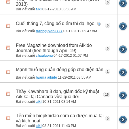
0
2013)
Bài viết cuối
aiki
03-17-2013
05:58 AM
Cuối tháng 7, công bố điểm thi đại học
0
Bài viết cuối
trannguyen2727
07-11-2012
09:47 AM
Free Magazine download from Aikido
0
Journal (free through April 19)
Bài viết cuối
chauluong
04-17-2012
01:07 PM
Mạnh thường quân đóng góp cho diện đàn
1
Bài viết cuối
Iwama aikido
11-29-2011
03:55 AM
Thầy Kawahara 8 dan, giám đốc kỹ thuật
15
Aikikai tại Canada vừa qua đời
Bài viết cuối
aiki
10-31-2011
08:14 AM
Tên miền hiepkhidao.com đã được mua lại
0
và kích hoạt
Bài viết cuối
aiki
08-31-2011
11:43 PM