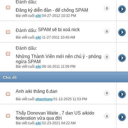
Đánh dấu:
0
Đăng ký diễn đàn - để chống SPAM
Bài viết cuối
aiki
04-27-2012
10:32 PM
SPAM sẽ bị xoá nick
Đánh dấu:
0
Bài viết cuối
aiki
11-27-2011
10:40 AM
Đánh dấu:
Những Thành Viên mới nên chú ý - phòng
0
ngừa SPAM
Bài viết cuối
aiki
08-16-2011
11:09 PM
Chủ đề
Anh aiki thăng 6.dan
0
Bài viết cuối
phamhung
01-12-2025
11:53 PM
Thấy Donovan Waite , 7 dan US aikido
0
federation vửa qua đời
Bài viết cuối
aiki
02-23-2021
04:22 AM