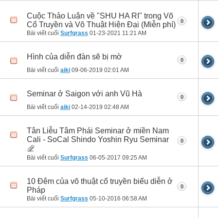
Cuộc Thảo Luận về "SHU HA RI" trong Võ
0
Cổ Truyền và Võ Thuật Hiện Đại (Miễn phí)
Bài viết cuối
Surfgrass
01-23-2021
11:21 AM
Hình của diễn đàn sẽ bị mờ
0
Bài viết cuối
aiki
09-06-2019
02:01 AM
Seminar ở Saigon với anh Vũ Hà
0
Bài viết cuối
aiki
02-14-2019
02:48 AM
Tân Liễu Tâm Phái Seminar ở miền Nam
Cali - SoCal Shindo Yoshin Ryu Seminar
0
Bài viết cuối
Surfgrass
06-05-2017
09:25 AM
10 Đêm của võ thuật cổ truyền biểu diễn ở
0
Pháp
Bài viết cuối
Surfgrass
05-10-2016
06:58 AM