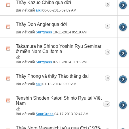
Thầy Kazuo Chiba qua đời
0
Bài viết cuối
aiki
06-06-2015
09:09 AM
Thầy Don Angier qua đời
1
Bài viết cuối
Surfgrass
10-11-2014
05:19 AM
Takamura ha Shindo Yoshin Ryu Seminar
ở miền Nam California
3
Bài viết cuối
Surfgrass
07-11-2014
11:15 PM
Thầy Phong và thầy Thảo thăng đai
0
Bài viết cuối
aiki
01-13-2014
09:00 AM
Tenshin Shoden Katori Shinto Ryu tại Việt
Nam
12
Bài viết cuối
SourGrass
04-17-2013
02:47 AM
Thầy Noro Masamichi vừa qua đời (1935-