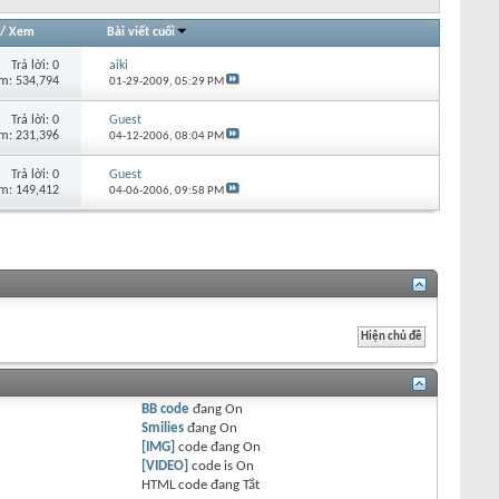
/
Xem
Bài viết cuối
Trả lời:
0
aiki
m: 534,794
01-29-2009,
05:29 PM
Trả lời:
0
Guest
m: 231,396
04-12-2006,
08:04 PM
Trả lời:
0
Guest
m: 149,412
04-06-2006,
09:58 PM
BB code
đang
On
Smilies
đang
On
[IMG]
code đang
On
[VIDEO]
code is
On
HTML code đang
Tắt