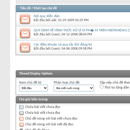
Tiêu đề
/
Khởi tạo chủ đề
Nội quy diễn đàn
Bắt đầu bởi
aiki
‎, 01-29-2009 05:29 PM
QUY ĐỊNH VỀ HÌNH THỨC XỬ LÝ VI PH� M TRÊN HIEPKHIDAO
Bắt đầu bởi
Guest
‎, 04-12-2006 08:04 PM
Các điều khoản và quy tắc khi đăng ký
Bắt đầu bởi
Guest
‎, 04-06-2006 09:58 PM
Thread Display Options
Xem chủ đề từ
Phân loại chủ đề:
Sắp xếp chủ đề the
Thứ tự tăng dần
Chú giải biểu tượng
Chứa bài viết chưa đọc
Chứa bài viết chưa đọc
Chủ đề nóng với bài viết chưa đọc
Chủ đề nóng với bài viết đã đọc