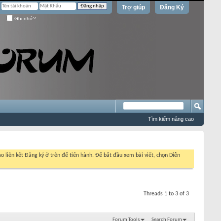
Trợ giúp
Đăng Ký
Ghi nhớ?
Tìm kiếm nâng cao
o liên kết Đăng ký ở trên để tiến hành. Để bắt đầu xem bài viết, chọn Diễn
Threads 1 to 3 of 3
Forum Tools
Search Forum