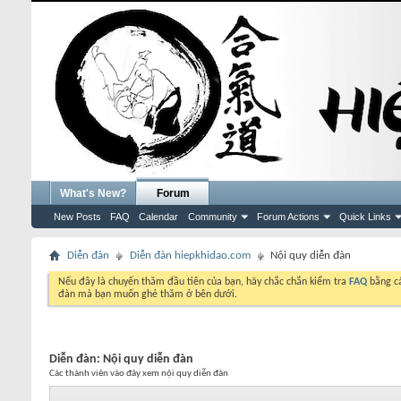
What's New?
Forum
New Posts
FAQ
Calendar
Community
Forum Actions
Quick Links
Diễn đàn
Diễn đàn hiepkhidao.com
Nội quy diễn đàn
Nếu đây là chuyến thăm đầu tiên của bạn, hãy chắc chắn kiểm tra
FAQ
bằng cá
đàn mà bạn muốn ghé thăm ở bên dưới.
Diễn đàn:
Nội quy diễn đàn
Các thành viên vào đây xem nội quy diễn đàn