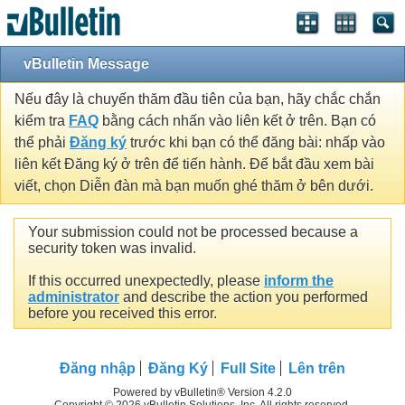
vBulletin Message
Nếu đây là chuyến thăm đầu tiên của bạn, hãy chắc chắn
kiểm tra
FAQ
bằng cách nhấn vào liên kết ở trên. Bạn có
thể phải
Đăng ký
trước khi bạn có thể đăng bài: nhấp vào
liên kết Đăng ký ở trên để tiến hành. Để bắt đầu xem bài
viết, chọn Diễn đàn mà bạn muốn ghé thăm ở bên dưới.
Your submission could not be processed because a
security token was invalid.
If this occurred unexpectedly, please
inform the
administrator
and describe the action you performed
before you received this error.
Đăng nhập
Đăng Ký
Full Site
Lên trên
Powered by vBulletin® Version 4.2.0
Copyright © 2026 vBulletin Solutions, Inc. All rights reserved.