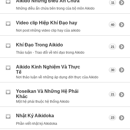
Aikido Những Điều Ẩn Chứa
11
Những điều ẩn chứa bên trong của bộ môn Aikido
Video clip Hiệp Khí Đạo hay
40
Nơi post những video clip hay của aikido
Khí Đạo Trong Aikido
21
Thảo luận - Trao đổi về khí đạo trong Aikido
Aikido Kinh Nghiệm Và Thực
30
Tế
Nơi thảo luận về những áp dụng đời thực của Aikido
Yoseikan Và Những Hệ Phái
21
Khác
Một hệ phái thuộc hệ thống Aikido
Nhật Ký Aikidoka
23
Phần viết nhật ký Aikidoka