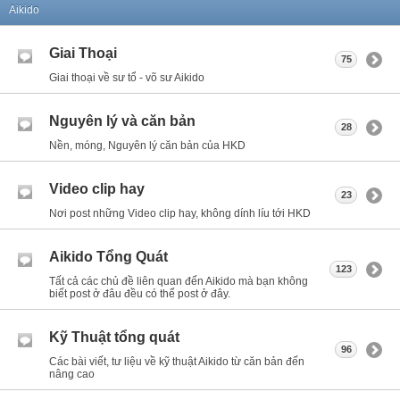
Aikido
Giai Thoại
75
Giai thoại về sư tổ - võ sư Aikido
Nguyên lý và căn bản
28
Nền, móng, Nguyên lý căn bản của HKD
Video clip hay
23
Nơi post những Video clip hay, không dính líu tới HKD
Aikido Tổng Quát
123
Tất cả các chủ đề liên quan đến Aikido mà bạn không
biết post ở đâu đều có thể post ở đây.
Kỹ Thuật tổng quát
96
Các bài viết, tư liệu về kỹ thuật Aikido từ căn bản đến
nâng cao