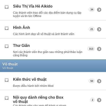
Siêu Thị Vĩa Hè Aikido
34
Các thành viên trao đổi các địa điểm bán dụng cụ tập
luyện và tin tức Offline
Hình Ảnh
21
Các hình ảnh đẹp về võ thuật và ảnh thành viên
Thư Giãn
313
Nơi các thành viên thư giãn sau những phút thảo luận
căng thẳng
Võ thuật
Võ thuật
Kiến thức võ thuật
50
Được điều hành bởi nhóm Mod
Nội quy dành riêng cho Box
2
võ thuật
Các thành viên vào xem để tránh vi phạm