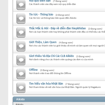
Nội quy diễn đàn
(7 Đang xem)
Các thành viên vào đây xem nội quy diễn đàn
Tin tức - Thông báo
(6 Đang xem)
Các tin tức và thông báo liên quan đến Aikido
Thắc Mắc & Hỏi - Đáp về diễn đàn hiepkhidao
(3 Đang xem)
Nơi các bạn thành viên hay không phải thành viên đều có thể nêu các thắ
Giới Thiệu, Làm Quen
(4 Đang xem)
Nơi cho các thành viên tự giới thiệu về mình và làm quen với mọi người
Gíơi thiêu Và Địa Chỉ Các CLB Aikido
(3 Đang xem)
Nơi dành riêng cho các thành viên quảng cáo đơn vị của mình
Offline
(3 Đang xem)
Nơi thành viên trao đổi thông tin Offline
Tìm hiểu văn hóa Nhật Bản
(7 Đang xem)
Nơi tham khảo về nét văn hóa của Nhật Bản. Người quản lý Hagakure
Aikido
Aikido