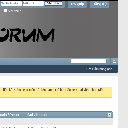
Trợ giúp
Đăng Ký
Ghi nhớ?
Tìm kiếm nâng cao
o liên kết Đăng ký ở trên để tiến hành. Để bắt đầu xem bài viết, chọn Diễn
eads / Posts
Bài viết cuối