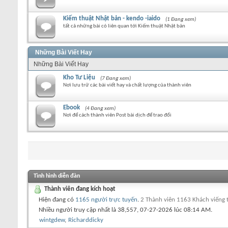
Kiếm thuật Nhật bản - kendo -iaido
(1 Đang xem)
tất cả những bài có liên quan tới Kiếm thuật Nhật bản
Những Bài Viết Hay
Những Bài Viết Hay
Kho Tư Liệu
(7 Đang xem)
Nơi lưu trữ các bài viết hay và chất lượng của thành viên
Ebook
(4 Đang xem)
Nơi để cách thành viên Post bài dịch để trao đổi
Tình hình diễn đàn
Thành viên đang kích hoạt
Hiện đang có
1165 người trực tuyến
.
2 Thành viên 1163 Khách viếng
Nhiều người truy cập nhất là 38,557, 07-27-2026 lúc
08:14 AM
.
wintgdew
,
Richarddicky