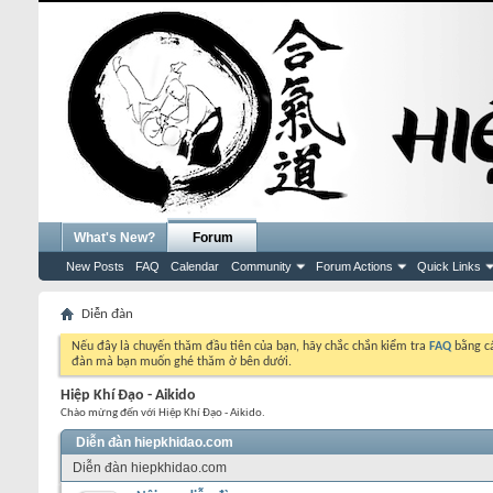
What's New?
Forum
New Posts
FAQ
Calendar
Community
Forum Actions
Quick Links
Diễn đàn
Nếu đây là chuyến thăm đầu tiên của bạn, hãy chắc chắn kiểm tra
FAQ
bằng cá
đàn mà bạn muốn ghé thăm ở bên dưới.
Hiệp Khí Đạo - Aikido
Chào mừng đến với Hiệp Khí Đạo - Aikido.
Diễn đàn hiepkhidao.com
Diễn đàn hiepkhidao.com