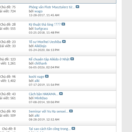
Chủ đề: 75
Phỏng vấn Piotr Masztalerz từ...
ài viết: 724
bởi
wago
12-28-2017,
11:45 AM
Chủ đề: 28
Kỹ thuật thả lỏng !???
ài viết: 555
bởi
Surfgrass
03-25-2018,
11:48 PM
Chủ đề: 23
Tổ sư Morihei Ueshiba
Bài viết: 33
bởi
AikiDojo
05-24-2020,
06:13 PM
Chủ đề: 123
Kể chuyện tập Aikido ở Nhật
 viết: 1,261
bởi
chithanh
06-05-2026,
02:04 PM
Chủ đề: 96
koshi nage
 viết: 1,402
bởi
aiki
07-17-2019,
11:56 PM
Chủ đề: 43
Cách bận HAKAMA...
ài viết: 561
bởi
MinhDao
07-08-2014,
10:06 PM
Chủ đề: 90
Seminar với Vu Ha sensei...
ài viết: 509
bởi
aiki
08-28-2019,
12:52 AM
Chủ đề: 8
Tại sao cách tấn công trong...