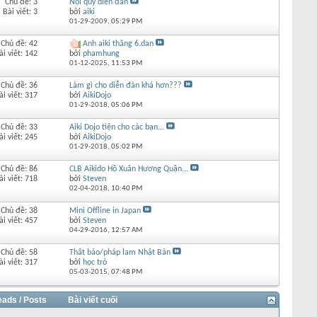
Chủ đề: 3
Nội quy diễn đàn
Bài viết: 3
bởi
aiki
01-29-2009,
05:29 PM
Chủ đề: 42
Anh aiki thăng 6.dan
ài viết: 142
bởi
phamhung
01-12-2025,
11:53 PM
Chủ đề: 36
Làm gì cho diễn đàn khá hơn???
ài viết: 317
bởi
AikiDojo
01-29-2018,
05:06 PM
Chủ đề: 33
Aiki Dojo tiện cho các bạn...
ài viết: 245
bởi
AikiDojo
01-29-2018,
05:02 PM
Chủ đề: 86
CLB Aikido Hồ Xuân Hương Quận...
ài viết: 718
bởi
Steven
02-04-2018,
10:40 PM
Chủ đề: 38
Mini Offline in Japan
ài viết: 457
bởi
Steven
04-29-2016,
12:57 AM
Chủ đề: 58
Thất bảo/pháp lam Nhật Bản
ài viết: 317
bởi
học trò
05-03-2015,
07:48 PM
eads / Posts
Bài viết cuối