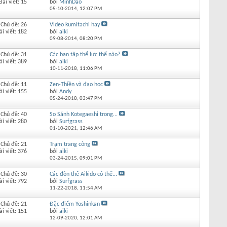
Bài viết: 15
bởi
MinhDao
05-10-2014,
12:07 PM
Chủ đề: 26
Video kumitachi hay
ài viết: 182
bởi
aiki
09-08-2014,
08:20 PM
Chủ đề: 31
Các bạn tập thể lực thế nào?
ài viết: 389
bởi
aiki
10-11-2018,
11:06 PM
Chủ đề: 11
Zen-Thiền và đạo học
ài viết: 155
bởi
Andy
05-24-2018,
03:47 PM
Chủ đề: 40
So Sánh Kotegaeshi trong...
ài viết: 280
bởi
Surfgrass
01-10-2021,
12:46 AM
Chủ đề: 21
Trạm trang công
ài viết: 376
bởi
aiki
03-24-2015,
09:01 PM
Chủ đề: 30
Các đòn thế Aikido có thể...
ài viết: 792
bởi
Surfgrass
11-22-2018,
11:54 AM
Chủ đề: 21
Đặc điểm Yoshinkan
ài viết: 151
bởi
aiki
12-09-2020,
12:01 AM