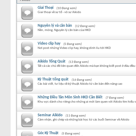
Giai Thoại
(10 Đang xem)
Giai thoại về sư tổ - võ sư Aikido
Nguyên lý và căn bản
(12 Đang xem)
Nền, móng, Nguyên lý căn bản của HKD
Video clip hay
(5 Đang xem)
Nơi post những Video clip hay, không dính líu tới HKD
Aikido Tổng Quát
(13 Đang xem)
Tất cả các chủ đề liên quan đến Aikido mà bạn không biết post ở đâu đều 
Kỹ Thuật tổng quát
(16 Đang xem)
Các bài viết, tư liệu về kỹ thuật Aikido từ căn bản đến nâng cao
Những Điều Tân Môn Sinh HKD Cần Biết
(7 Đang xem)
Khu vực dành cho riêng cho những ai mới làm quen với Aikido tìm hiểu về
Seminar Aikido
(11 Đang xem)
Cảm nhận, ghi chép và những bài học từ các buổi Seminar về Aikido
Góc Kỹ Thuật
(5 Đang xem)