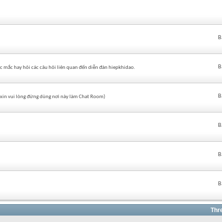
B
B
c mắc hay hỏi các câu hỏi liên quan đến diễn đàn hiepkhidao.
B
 (xin vui lòng đừng dùng nơi này làm Chat Room)
B
B
B
Thr