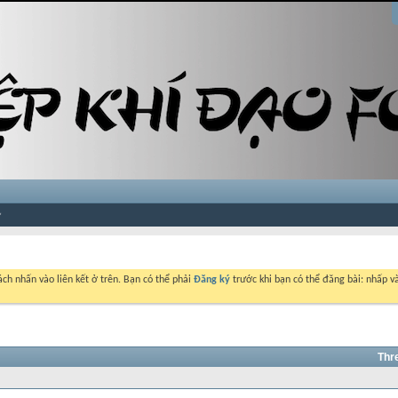
ch nhấn vào liên kết ở trên. Bạn có thể phải
Đăng ký
trước khi bạn có thể đăng bài: nhấp và
Thr