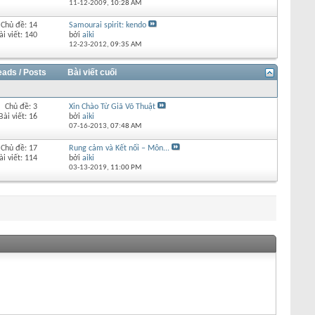
11-12-2009,
10:28 AM
Chủ đề: 14
Samourai spirit: kendo
ài viết: 140
bởi
aiki
12-23-2012,
09:35 AM
eads / Posts
Bài viết cuối
Chủ đề: 3
Xin Chào Từ Giã Võ Thuật
Bài viết: 16
bởi
aiki
07-16-2013,
07:48 AM
Chủ đề: 17
Rung cảm và Kết nối – Môn...
ài viết: 114
bởi
aiki
03-13-2019,
11:00 PM