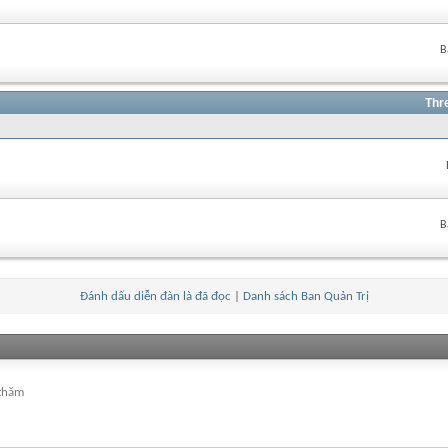
B
Thr
B
Đánh dấu diễn đàn là đã đọc
|
Danh sách Ban Quản Trị
 thăm