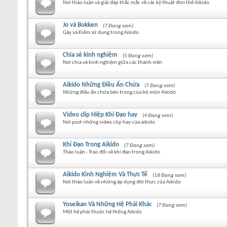
Nơi thảo luận và giải đáp thắc mắc về các kỹ thuật đòn thế Aikido
Jo và Bokken
(7 Đang xem)
Gậy và Kiếm sử dụng trong Aikido
Chia sẻ kinh nghiệm
(5 Đang xem)
Nơi chia xẻ kinh nghiệm giữa các thành viên
Aikido Những Điều Ẩn Chứa
(7 Đang xem)
Những điều ẩn chứa bên trong của bộ môn Aikido
Video clip Hiệp Khí Đạo hay
(4 Đang xem)
Nơi post những video clip hay của aikido
Khí Đạo Trong Aikido
(7 Đang xem)
Thảo luận - Trao đổi về khí đạo trong Aikido
Aikido Kinh Nghiệm Và Thực Tế
(18 Đang xem)
Nơi thảo luận về những áp dụng đời thực của Aikido
Yoseikan Và Những Hệ Phái Khác
(7 Đang xem)
Một hệ phái thuộc hệ thống Aikido