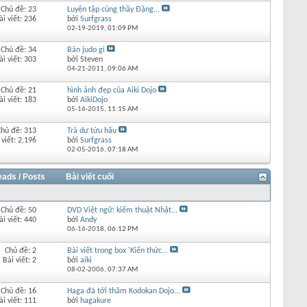
Chủ đề: 23
Luyện tập cùng thầy Đặng...
ài viết: 236
bởi
Surfgrass
02-19-2019,
01:09 PM
Chủ đề: 34
Bán judo gi
ài viết: 303
bởi Steven
04-21-2011,
09:06 AM
Chủ đề: 21
hình ảnh đẹp của Aiki Dojo
ài viết: 183
bởi
AikiDojo
05-16-2015,
11:15 AM
Chủ đề: 313
Trà dư tửu hậu
 viết: 2,196
bởi
Surfgrass
02-05-2016,
07:18 AM
eads / Posts
Bài viết cuối
Chủ đề: 50
DVD Việt ngữ: kiếm thuật Nhật...
ài viết: 440
bởi
Andy
06-16-2018,
06:12 PM
Chủ đề: 2
Bài viết trong box 'Kiến thức...
Bài viết: 2
bởi
aiki
08-02-2006,
07:37 AM
Chủ đề: 16
Haga đã tới thăm Kodokan Dojo...
ài viết: 111
bởi
hagakure