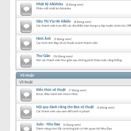
Nhật Ký Aikidoka
(8 Đang xem)
Phần viết nhật ký Aikidoka
Siêu Thị Vĩa Hè Aikido
(8 Đang xem)
Các thành viên trao đổi các địa điểm bán dụng cụ tập luyện và tin tức Off
Hình Ảnh
(5 Đang xem)
Các hình ảnh đẹp về võ thuật và ảnh thành viên
Thư Giãn
(36 Đang xem)
Nơi các thành viên thư giãn sau những phút thảo luận căng thẳng
Võ thuật
Võ thuật
Kiến thức võ thuật
(7 Đang xem)
Được điều hành bởi nhóm Mod
Nội quy dành riêng cho Box võ thuật
(6 Đang xem)
Các thành viên vào xem để tránh vi phạm
Judo - Nhu Đạo
(6 Đang xem)
Dành riêng choi tất cà những bài có liên quan tới Nhu Đạo