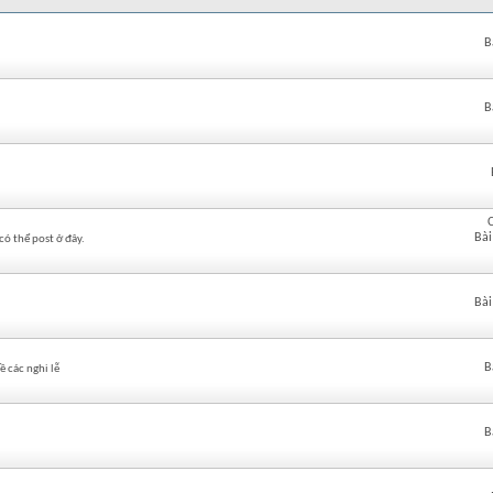
B
B
Bài
có thể post ở đây.
Bài
B
 các nghi lễ
B