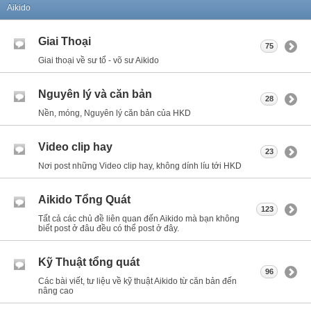
Aikido
Giai Thoại
75
Giai thoại về sư tổ - võ sư Aikido
Nguyên lý và căn bản
28
Nền, móng, Nguyên lý căn bản của HKD
Video clip hay
23
Nơi post những Video clip hay, không dính líu tới HKD
Aikido Tổng Quát
123
Tất cả các chủ đề liên quan đến Aikido mà bạn không
biết post ở đâu đều có thể post ở đây.
Kỹ Thuật tổng quát
96
Các bài viết, tư liệu về kỹ thuật Aikido từ căn bản đến
nâng cao