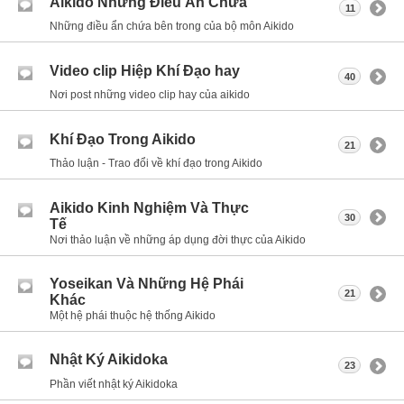
Aikido Những Điều Ẩn Chứa
11
Những điều ẩn chứa bên trong của bộ môn Aikido
Video clip Hiệp Khí Đạo hay
40
Nơi post những video clip hay của aikido
Khí Đạo Trong Aikido
21
Thảo luận - Trao đổi về khí đạo trong Aikido
Aikido Kinh Nghiệm Và Thực
30
Tế
Nơi thảo luận về những áp dụng đời thực của Aikido
Yoseikan Và Những Hệ Phái
21
Khác
Một hệ phái thuộc hệ thống Aikido
Nhật Ký Aikidoka
23
Phần viết nhật ký Aikidoka