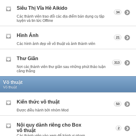
Siêu Thị Vĩa Hè Aikido
34
Các thành viên trao đổi các địa điểm bán dụng cụ tập
luyện và tin tức Offline
Hình Ảnh
21
Các hình ảnh đẹp về võ thuật và ảnh thành viên
Thư Giãn
313
Nơi các thành viên thư giãn sau những phút thảo luận
căng thẳng
Võ thuật
Võ thuật
Kiến thức võ thuật
50
Được điều hành bởi nhóm Mod
Nội quy dành riêng cho Box
2
võ thuật
Các thành viên vào xem để tránh vi phạm