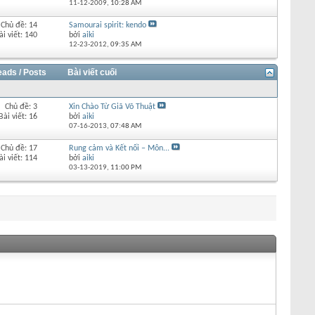
11-12-2009,
10:28 AM
Chủ đề: 14
Samourai spirit: kendo
ài viết: 140
bởi
aiki
12-23-2012,
09:35 AM
eads / Posts
Bài viết cuối
Chủ đề: 3
Xin Chào Từ Giã Võ Thuật
Bài viết: 16
bởi
aiki
07-16-2013,
07:48 AM
Chủ đề: 17
Rung cảm và Kết nối – Môn...
ài viết: 114
bởi
aiki
03-13-2019,
11:00 PM