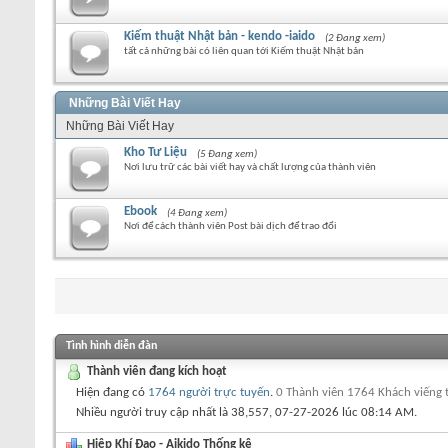
Kiếm thuật Nhật bản - kendo -iaido
(2 Đang xem)
tất cả những bài có liên quan tới Kiếm thuật Nhật bản
Những Bài Viết Hay
Những Bài Viết Hay
Kho Tư Liệu
(5 Đang xem)
Nơi lưu trữ các bài viết hay và chất lượng của thành viên
Ebook
(4 Đang xem)
Nơi để cách thành viên Post bài dịch để trao đổi
Tình hình diễn đàn
Thành viên đang kích hoạt
Hiện đang có
1764 người trực tuyến
.
0 Thành viên 1764 Khách viếng
Nhiều người truy cập nhất là 38,557, 07-27-2026 lúc
08:14 AM
.
Hiệp Khí Đạo - Aikido Thống kê