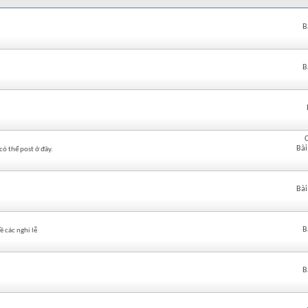
B
B
Bài
có thể post ở đây.
Bài
B
 các nghi lễ
B