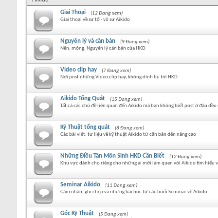
Giai Thoại
(12 Đang xem)
Giai thoại về sư tổ - võ sư Aikido
Nguyên lý và căn bản
(9 Đang xem)
Nền, móng, Nguyên lý căn bản của HKD
Video clip hay
(7 Đang xem)
Nơi post những Video clip hay, không dính líu tới HKD
Aikido Tổng Quát
(15 Đang xem)
Tất cả các chủ đề liên quan đến Aikido mà bạn không biết post ở đâu đều 
Kỹ Thuật tổng quát
(8 Đang xem)
Các bài viết, tư liệu về kỹ thuật Aikido từ căn bản đến nâng cao
Những Điều Tân Môn Sinh HKD Cần Biết
(12 Đang xem)
Khu vực dành cho riêng cho những ai mới làm quen với Aikido tìm hiểu về
Seminar Aikido
(11 Đang xem)
Cảm nhận, ghi chép và những bài học từ các buổi Seminar về Aikido
Góc Kỹ Thuật
(5 Đang xem)