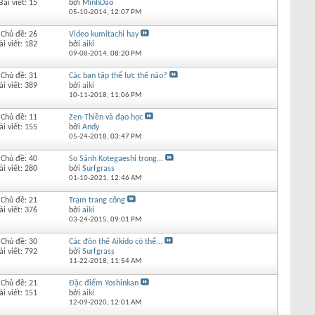
Bài viết: 15
bởi
MinhDao
05-10-2014,
12:07 PM
Chủ đề: 26
Video kumitachi hay
ài viết: 182
bởi
aiki
09-08-2014,
08:20 PM
Chủ đề: 31
Các bạn tập thể lực thế nào?
ài viết: 389
bởi
aiki
10-11-2018,
11:06 PM
Chủ đề: 11
Zen-Thiền và đạo học
ài viết: 155
bởi
Andy
05-24-2018,
03:47 PM
Chủ đề: 40
So Sánh Kotegaeshi trong...
ài viết: 280
bởi
Surfgrass
01-10-2021,
12:46 AM
Chủ đề: 21
Trạm trang công
ài viết: 376
bởi
aiki
03-24-2015,
09:01 PM
Chủ đề: 30
Các đòn thế Aikido có thể...
ài viết: 792
bởi
Surfgrass
11-22-2018,
11:54 AM
Chủ đề: 21
Đặc điểm Yoshinkan
ài viết: 151
bởi
aiki
12-09-2020,
12:01 AM