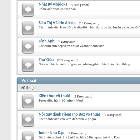
Nhật Ký Aikidoka
(9 Đang xem)
Phần viết nhật ký Aikidoka
Siêu Thị Vĩa Hè Aikido
(13 Đang xem)
Các thành viên trao đổi các địa điểm bán dụng cụ tập luyện và tin tức Off
Hình Ảnh
(7 Đang xem)
Các hình ảnh đẹp về võ thuật và ảnh thành viên
Thư Giãn
(29 Đang xem)
Nơi các thành viên thư giãn sau những phút thảo luận căng thẳng
Võ thuật
Võ thuật
Kiến thức võ thuật
(2 Đang xem)
Được điều hành bởi nhóm Mod
Nội quy dành riêng cho Box võ thuật
(4 Đang xem)
Các thành viên vào xem để tránh vi phạm
Judo - Nhu Đạo
(3 Đang xem)
Dành riêng choi tất cà những bài có liên quan tới Nhu Đạo