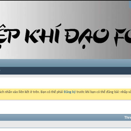
ch nhấn vào liên kết ở trên. Bạn có thể phải
Đăng ký
trước khi bạn có thể đăng bài: nhấp và
Thr