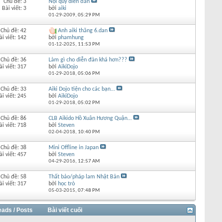
Chủ đề: 3
Nội quy diễn đàn
Bài viết: 3
bởi
aiki
01-29-2009,
05:29 PM
Chủ đề: 42
Anh aiki thăng 6.dan
ài viết: 142
bởi
phamhung
01-12-2025,
11:53 PM
Chủ đề: 36
Làm gì cho diễn đàn khá hơn???
ài viết: 317
bởi
AikiDojo
01-29-2018,
05:06 PM
Chủ đề: 33
Aiki Dojo tiện cho các bạn...
ài viết: 245
bởi
AikiDojo
01-29-2018,
05:02 PM
Chủ đề: 86
CLB Aikido Hồ Xuân Hương Quận...
ài viết: 718
bởi
Steven
02-04-2018,
10:40 PM
Chủ đề: 38
Mini Offline in Japan
ài viết: 457
bởi
Steven
04-29-2016,
12:57 AM
Chủ đề: 58
Thất bảo/pháp lam Nhật Bản
ài viết: 317
bởi
học trò
05-03-2015,
07:48 PM
eads / Posts
Bài viết cuối