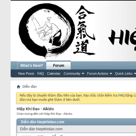
What's New?
Forum
New Posts
FAQ
Calendar
Community
Forum Actions
Quick Links
Diễn đàn
Nếu đây là chuyến thăm đầu tiên của bạn, hãy chắc chắn kiểm tra
FAQ
bằng cá
đàn mà bạn muốn ghé thăm ở bên dưới.
Hiệp Khí Đạo - Aikido
Chào mừng đến với Hiệp Khí Đạo - Aikido.
Diễn đàn hiepkhidao.com
Diễn đàn hiepkhidao.com