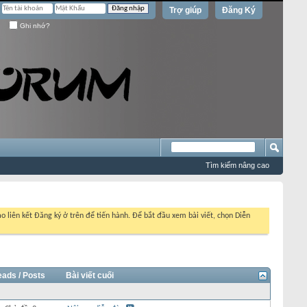
Trợ giúp
Đăng Ký
Ghi nhớ?
Tìm kiếm nâng cao
o liên kết Đăng ký ở trên để tiến hành. Để bắt đầu xem bài viết, chọn Diễn
eads / Posts
Bài viết cuối