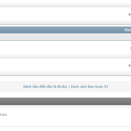
B
Thr
B
Đánh dấu diễn đàn là đã đọc
|
Danh sách Ban Quản Trị
 thăm