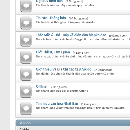
Nội quy diễn đàn
(3 Đang xem)
Các thành viên vào đây xem nội quy diễn đàn
Tin tức - Thông báo
(10 Đang xem)
Các tin tức và thông báo liên quan đến Aikido
Thắc Mắc & Hỏi - Đáp về diễn đàn hiepkhidao
(6 Đang xem)
Nơi các bạn thành viên hay không phải thành viên đều có thể nêu các thắ
Giới Thiệu, Làm Quen
(4 Đang xem)
Nơi cho các thành viên tự giới thiệu về mình và làm quen với mọi người
Gíơi thiêu Và Địa Chỉ Các CLB Aikido
(7 Đang xem)
Nơi dành riêng cho các thành viên quảng cáo đơn vị của mình
Offline
(9 Đang xem)
Nơi thành viên trao đổi thông tin Offline
Tìm hiểu văn hóa Nhật Bản
(5 Đang xem)
Nơi tham khảo về nét văn hóa của Nhật Bản. Người quản lý Hagakure
Aikido
Aikido