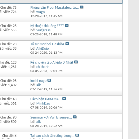
Chủ đề: 75
Phỏng vấn Piotr Masztalerz từ...
ài viết: 724
bởi
wago
12-28-2017,
11:45 AM
Chủ đề: 28
Kỹ thuật thả lỏng !???
ài viết: 555
bởi
Surfgrass
03-25-2018,
11:48 PM
Chủ đề: 23
Tổ sư Morihei Ueshiba
Bài viết: 33
bởi
AikiDojo
05-24-2020,
06:13 PM
Chủ đề: 123
Kể chuyện tập Aikido ở Nhật
 viết: 1,261
bởi
chithanh
06-05-2026,
02:04 PM
Chủ đề: 96
koshi nage
 viết: 1,402
bởi
aiki
07-17-2019,
11:56 PM
Chủ đề: 43
Cách bận HAKAMA...
ài viết: 561
bởi
MinhDao
07-08-2014,
10:06 PM
Chủ đề: 90
Seminar với Vu Ha sensei...
ài viết: 509
bởi
aiki
08-28-2019,
12:52 AM
Chủ đề: 8
Tại sao cách tấn công trong...