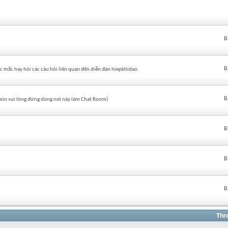
B
B
c mắc hay hỏi các câu hỏi liên quan đến diễn đàn hiepkhidao.
B
 (xin vui lòng đừng dùng nơi này làm Chat Room)
B
B
B
Thr