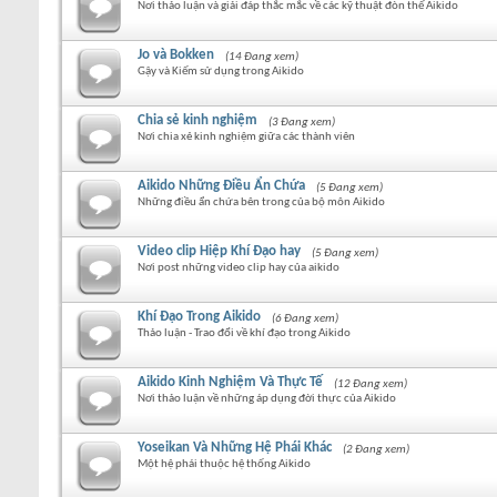
Nơi thảo luận và giải đáp thắc mắc về các kỹ thuật đòn thế Aikido
Jo và Bokken
(14 Đang xem)
Gậy và Kiếm sử dụng trong Aikido
Chia sẻ kinh nghiệm
(3 Đang xem)
Nơi chia xẻ kinh nghiệm giữa các thành viên
Aikido Những Điều Ẩn Chứa
(5 Đang xem)
Những điều ẩn chứa bên trong của bộ môn Aikido
Video clip Hiệp Khí Đạo hay
(5 Đang xem)
Nơi post những video clip hay của aikido
Khí Đạo Trong Aikido
(6 Đang xem)
Thảo luận - Trao đổi về khí đạo trong Aikido
Aikido Kinh Nghiệm Và Thực Tế
(12 Đang xem)
Nơi thảo luận về những áp dụng đời thực của Aikido
Yoseikan Và Những Hệ Phái Khác
(2 Đang xem)
Một hệ phái thuộc hệ thống Aikido