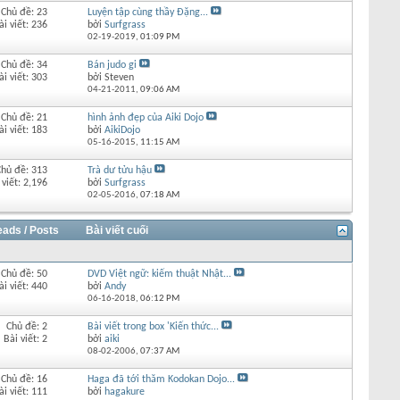
Chủ đề: 23
Luyện tập cùng thầy Đặng...
ài viết: 236
bởi
Surfgrass
02-19-2019,
01:09 PM
Chủ đề: 34
Bán judo gi
ài viết: 303
bởi Steven
04-21-2011,
09:06 AM
Chủ đề: 21
hình ảnh đẹp của Aiki Dojo
ài viết: 183
bởi
AikiDojo
05-16-2015,
11:15 AM
Chủ đề: 313
Trà dư tửu hậu
 viết: 2,196
bởi
Surfgrass
02-05-2016,
07:18 AM
eads / Posts
Bài viết cuối
Chủ đề: 50
DVD Việt ngữ: kiếm thuật Nhật...
ài viết: 440
bởi
Andy
06-16-2018,
06:12 PM
Chủ đề: 2
Bài viết trong box 'Kiến thức...
Bài viết: 2
bởi
aiki
08-02-2006,
07:37 AM
Chủ đề: 16
Haga đã tới thăm Kodokan Dojo...
ài viết: 111
bởi
hagakure