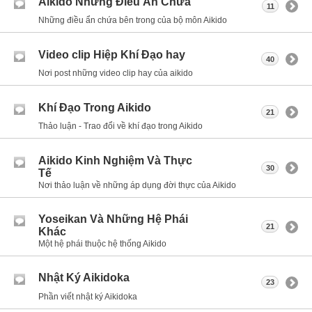
Aikido Những Điều Ẩn Chứa
11
Những điều ẩn chứa bên trong của bộ môn Aikido
Video clip Hiệp Khí Đạo hay
40
Nơi post những video clip hay của aikido
Khí Đạo Trong Aikido
21
Thảo luận - Trao đổi về khí đạo trong Aikido
Aikido Kinh Nghiệm Và Thực
30
Tế
Nơi thảo luận về những áp dụng đời thực của Aikido
Yoseikan Và Những Hệ Phái
21
Khác
Một hệ phái thuộc hệ thống Aikido
Nhật Ký Aikidoka
23
Phần viết nhật ký Aikidoka