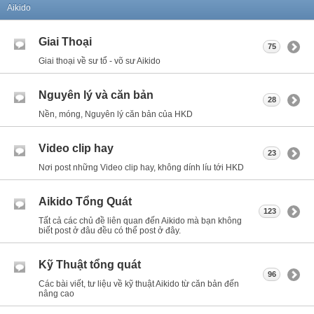
Aikido
Giai Thoại
75
Giai thoại về sư tổ - võ sư Aikido
Nguyên lý và căn bản
28
Nền, móng, Nguyên lý căn bản của HKD
Video clip hay
23
Nơi post những Video clip hay, không dính líu tới HKD
Aikido Tổng Quát
123
Tất cả các chủ đề liên quan đến Aikido mà bạn không
biết post ở đâu đều có thể post ở đây.
Kỹ Thuật tổng quát
96
Các bài viết, tư liệu về kỹ thuật Aikido từ căn bản đến
nâng cao