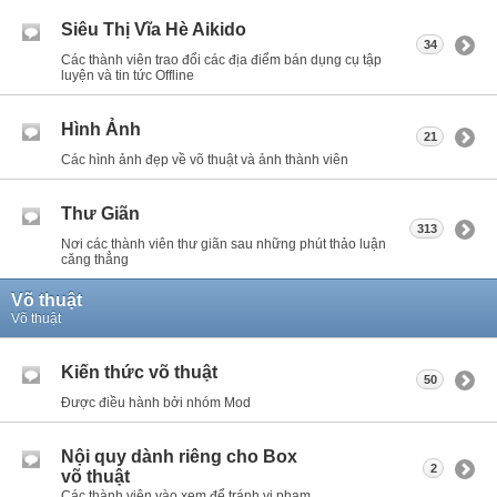
Siêu Thị Vĩa Hè Aikido
34
Các thành viên trao đổi các địa điểm bán dụng cụ tập
luyện và tin tức Offline
Hình Ảnh
21
Các hình ảnh đẹp về võ thuật và ảnh thành viên
Thư Giãn
313
Nơi các thành viên thư giãn sau những phút thảo luận
căng thẳng
Võ thuật
Võ thuật
Kiến thức võ thuật
50
Được điều hành bởi nhóm Mod
Nội quy dành riêng cho Box
2
võ thuật
Các thành viên vào xem để tránh vi phạm