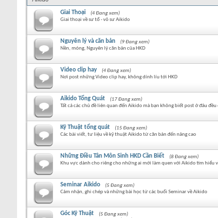
Giai Thoại
(4 Đang xem)
Giai thoại về sư tổ - võ sư Aikido
Nguyên lý và căn bản
(9 Đang xem)
Nền, móng, Nguyên lý căn bản của HKD
Video clip hay
(4 Đang xem)
Nơi post những Video clip hay, không dính líu tới HKD
Aikido Tổng Quát
(17 Đang xem)
Tất cả các chủ đề liên quan đến Aikido mà bạn không biết post ở đâu đều 
Kỹ Thuật tổng quát
(15 Đang xem)
Các bài viết, tư liệu về kỹ thuật Aikido từ căn bản đến nâng cao
Những Điều Tân Môn Sinh HKD Cần Biết
(8 Đang xem)
Khu vực dành cho riêng cho những ai mới làm quen với Aikido tìm hiểu về
Seminar Aikido
(5 Đang xem)
Cảm nhận, ghi chép và những bài học từ các buổi Seminar về Aikido
Góc Kỹ Thuật
(5 Đang xem)