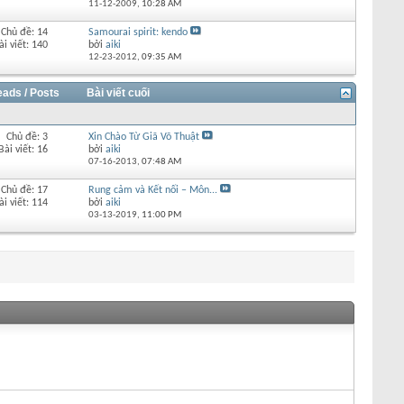
11-12-2009,
10:28 AM
Chủ đề: 14
Samourai spirit: kendo
ài viết: 140
bởi
aiki
12-23-2012,
09:35 AM
eads / Posts
Bài viết cuối
Chủ đề: 3
Xin Chào Từ Giã Võ Thuật
Bài viết: 16
bởi
aiki
07-16-2013,
07:48 AM
Chủ đề: 17
Rung cảm và Kết nối – Môn...
ài viết: 114
bởi
aiki
03-13-2019,
11:00 PM