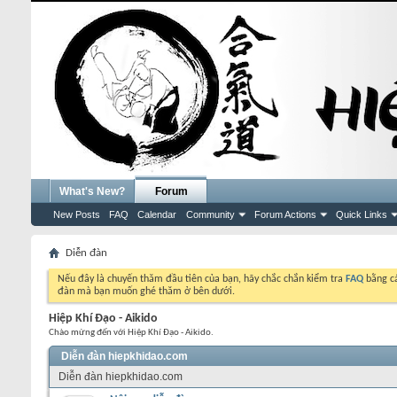
What's New?
Forum
New Posts
FAQ
Calendar
Community
Forum Actions
Quick Links
Diễn đàn
Nếu đây là chuyến thăm đầu tiên của bạn, hãy chắc chắn kiểm tra
FAQ
bằng cá
đàn mà bạn muốn ghé thăm ở bên dưới.
Hiệp Khí Đạo - Aikido
Chào mừng đến với Hiệp Khí Đạo - Aikido.
Diễn đàn hiepkhidao.com
Diễn đàn hiepkhidao.com