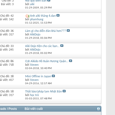
Chủ đề: 3
Nội quy diễn đàn
Bài viết: 3
bởi
aiki
01-29-2009,
05:29 PM
Chủ đề: 42
Anh aiki thăng 6.dan
ài viết: 142
bởi
phamhung
01-12-2025,
11:53 PM
Chủ đề: 36
Làm gì cho diễn đàn khá hơn???
ài viết: 317
bởi
AikiDojo
01-29-2018,
05:06 PM
Chủ đề: 33
Aiki Dojo tiện cho các bạn...
ài viết: 245
bởi
AikiDojo
01-29-2018,
05:02 PM
Chủ đề: 86
CLB Aikido Hồ Xuân Hương Quận...
ài viết: 718
bởi
Steven
02-04-2018,
10:40 PM
Chủ đề: 38
Mini Offline in Japan
ài viết: 457
bởi
Steven
04-29-2016,
12:57 AM
Chủ đề: 58
Thất bảo/pháp lam Nhật Bản
ài viết: 317
bởi
học trò
05-03-2015,
07:48 PM
eads / Posts
Bài viết cuối