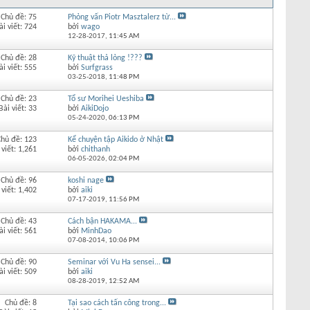
Chủ đề: 75
Phỏng vấn Piotr Masztalerz từ...
ài viết: 724
bởi
wago
12-28-2017,
11:45 AM
Chủ đề: 28
Kỹ thuật thả lỏng !???
ài viết: 555
bởi
Surfgrass
03-25-2018,
11:48 PM
Chủ đề: 23
Tổ sư Morihei Ueshiba
Bài viết: 33
bởi
AikiDojo
05-24-2020,
06:13 PM
Chủ đề: 123
Kể chuyện tập Aikido ở Nhật
 viết: 1,261
bởi
chithanh
06-05-2026,
02:04 PM
Chủ đề: 96
koshi nage
 viết: 1,402
bởi
aiki
07-17-2019,
11:56 PM
Chủ đề: 43
Cách bận HAKAMA...
ài viết: 561
bởi
MinhDao
07-08-2014,
10:06 PM
Chủ đề: 90
Seminar với Vu Ha sensei...
ài viết: 509
bởi
aiki
08-28-2019,
12:52 AM
Chủ đề: 8
Tại sao cách tấn công trong...