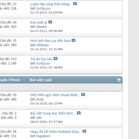
Chủ đề: 23
Luyện tập cùng thầy Đặng...
ài viết: 236
bởi
Surfgrass
02-19-2019,
01:09 PM
Chủ đề: 34
Bán judo gi
ài viết: 303
bởi Steven
04-21-2011,
09:06 AM
Chủ đề: 21
hình ảnh đẹp của Aiki Dojo
ài viết: 183
bởi
AikiDojo
05-16-2015,
11:15 AM
Chủ đề: 313
Trà dư tửu hậu
 viết: 2,196
bởi
Surfgrass
02-05-2016,
07:18 AM
eads / Posts
Bài viết cuối
Chủ đề: 50
DVD Việt ngữ: kiếm thuật Nhật...
ài viết: 440
bởi
Andy
06-16-2018,
06:12 PM
Chủ đề: 2
Bài viết trong box 'Kiến thức...
Bài viết: 2
bởi
aiki
08-02-2006,
07:37 AM
Chủ đề: 16
Haga đã tới thăm Kodokan Dojo...
ài viết: 111
bởi
hagakure