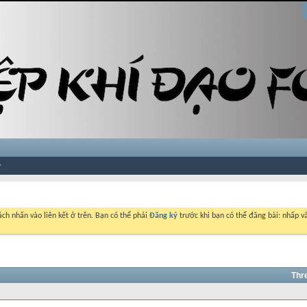
ch nhấn vào liên kết ở trên. Bạn có thể phải
Đăng ký
trước khi bạn có thể đăng bài: nhấp và
Thr