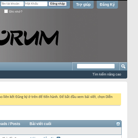
Trợ giúp
Đăng Ký
Ghi nhớ?
Tìm kiếm nâng cao
o liên kết Đăng ký ở trên để tiến hành. Để bắt đầu xem bài viết, chọn Diễn
eads / Posts
Bài viết cuối