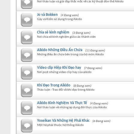
Nơi thảo luận và giải đáp thắc mắc về các kỹ thuật đòn thế Aikido
Jo và Bokken
(4 Đang xem)
Gậy và Kiếm sử dụng trong Aikido
Chia sẻ kinh nghiệm
(3 Đang xem)
Nơi chia xẻ kinh nghiệm giữa các thành viên
Aikido Những Điều Ẩn Chứa
(11 Đang xem)
Những điều ẩn chứa bên trong của bộ môn Aikido
Video clip Hiệp Khí Đạo hay
(7 Đang xem)
Nơi post những video clip hay của aikido
Khí Đạo Trong Aikido
(8 Đang xem)
Thảo luận - Trao đổi về khí đạo trong Aikido
Aikido Kinh Nghiệm Và Thực Tế
(4 Đang xem)
Nơi thảo luận về những áp dụng đời thực của Aikido
Yoseikan Và Những Hệ Phái Khác
(6 Đang xem)
Một hệ phái thuộc hệ thống Aikido