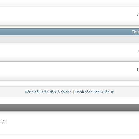
B
Thr
B
Đánh dấu diễn đàn là đã đọc
|
Danh sách Ban Quản Trị
 thăm