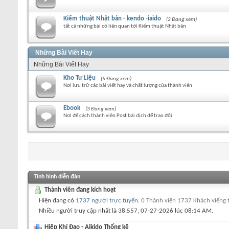
Kiếm thuật Nhật bản - kendo -iaido
(2 Đang xem)
tất cả những bài có liên quan tới Kiếm thuật Nhật bản
Những Bài Viết Hay
Những Bài Viết Hay
Kho Tư Liệu
(5 Đang xem)
Nơi lưu trữ các bài viết hay và chất lượng của thành viên
Ebook
(3 Đang xem)
Nơi để cách thành viên Post bài dịch để trao đổi
Tình hình diễn đàn
Thành viên đang kích hoạt
Hiện đang có
1737 người trực tuyến
.
0 Thành viên 1737 Khách viếng
Nhiều người truy cập nhất là 38,557, 07-27-2026 lúc
08:14 AM
.
Hiệp Khí Đạo - Aikido Thống kê