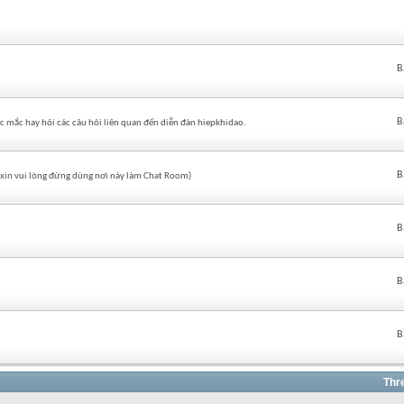
B
B
c mắc hay hỏi các câu hỏi liên quan đến diễn đàn hiepkhidao.
B
 (xin vui lòng đừng dùng nơi này làm Chat Room)
B
B
B
Thr