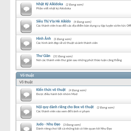
Nhật Ký Aikidoka
(2 Đang xem)
Phần viết nhật ký Aikidoka
Siêu Thị Vĩa Hè Aikido
(4 Đang xem)
Các thành viên trao đổi các địa điểm bán dụng cụ tập luyện và tin tức Off
Hình Ảnh
(5 Đang xem)
Các hình ảnh đẹp về võ thuật và ảnh thành viên
Thư Giãn
(31 Đang xem)
Nơi các thành viên thư giãn sau những phút thảo luận căng thẳng
Võ thuật
Võ thuật
Kiến thức võ thuật
(4 Đang xem)
Được điều hành bởi nhóm Mod
Nội quy dành riêng cho Box võ thuật
(2 Đang xem)
Các thành viên vào xem để tránh vi phạm
Judo - Nhu Đạo
(3 Đang xem)
Dành riêng choi tất cà những bài có liên quan tới Nhu Đạo