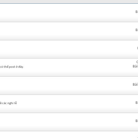
B
B
Bài
có thể post ở đây.
Bài
B
 các nghi lễ
B