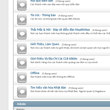
Nội quy diễn đàn
(3 Đang xem)
Các thành viên vào đây xem nội quy diễn đàn
Tin tức - Thông báo
(4 Đang xem)
Các tin tức và thông báo liên quan đến Aikido
Thắc Mắc & Hỏi - Đáp về diễn đàn hiepkhidao
(6 Đang xem)
Nơi các bạn thành viên hay không phải thành viên đều có thể nêu các thắ
Giới Thiệu, Làm Quen
(3 Đang xem)
Nơi cho các thành viên tự giới thiệu về mình và làm quen với mọi người
Gíơi thiêu Và Địa Chỉ Các CLB Aikido
(2 Đang xem)
Nơi dành riêng cho các thành viên quảng cáo đơn vị của mình
Offline
(5 Đang xem)
Nơi thành viên trao đổi thông tin Offline
Tìm hiểu văn hóa Nhật Bản
(9 Đang xem)
Nơi tham khảo về nét văn hóa của Nhật Bản. Người quản lý Hagakure
Aikido
Aikido