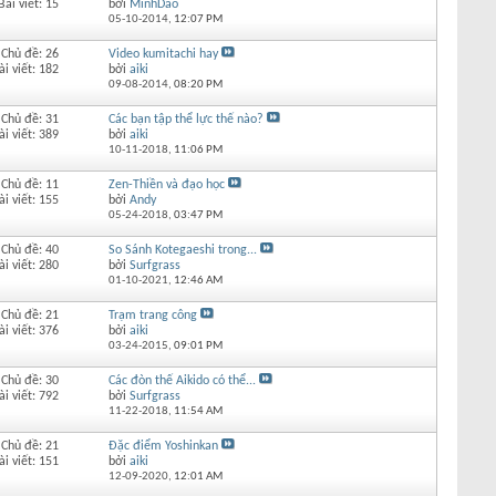
Bài viết: 15
bởi
MinhDao
05-10-2014,
12:07 PM
Chủ đề: 26
Video kumitachi hay
ài viết: 182
bởi
aiki
09-08-2014,
08:20 PM
Chủ đề: 31
Các bạn tập thể lực thế nào?
ài viết: 389
bởi
aiki
10-11-2018,
11:06 PM
Chủ đề: 11
Zen-Thiền và đạo học
ài viết: 155
bởi
Andy
05-24-2018,
03:47 PM
Chủ đề: 40
So Sánh Kotegaeshi trong...
ài viết: 280
bởi
Surfgrass
01-10-2021,
12:46 AM
Chủ đề: 21
Trạm trang công
ài viết: 376
bởi
aiki
03-24-2015,
09:01 PM
Chủ đề: 30
Các đòn thế Aikido có thể...
ài viết: 792
bởi
Surfgrass
11-22-2018,
11:54 AM
Chủ đề: 21
Đặc điểm Yoshinkan
ài viết: 151
bởi
aiki
12-09-2020,
12:01 AM