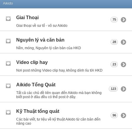
Aikido
Giai Thoại
75
Giai thoại về sư tổ - võ sư Aikido
Nguyên lý và căn bản
28
Nền, móng, Nguyên lý căn bản của HKD
Video clip hay
23
Nơi post những Video clip hay, không dính líu tới HKD
Aikido Tổng Quát
123
Tất cả các chủ đề liên quan đến Aikido mà bạn không
biết post ở đâu đều có thể post ở đây.
Kỹ Thuật tổng quát
96
Các bài viết, tư liệu về kỹ thuật Aikido từ căn bản đến
nâng cao