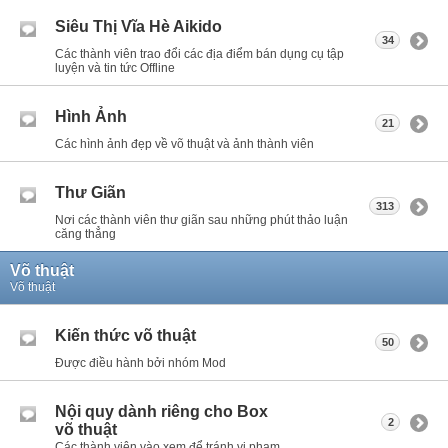
Siêu Thị Vĩa Hè Aikido
34
Các thành viên trao đổi các địa điểm bán dụng cụ tập
luyện và tin tức Offline
Hình Ảnh
21
Các hình ảnh đẹp về võ thuật và ảnh thành viên
Thư Giãn
313
Nơi các thành viên thư giãn sau những phút thảo luận
căng thẳng
Võ thuật
Võ thuật
Kiến thức võ thuật
50
Được điều hành bởi nhóm Mod
Nội quy dành riêng cho Box
2
võ thuật
Các thành viên vào xem để tránh vi phạm