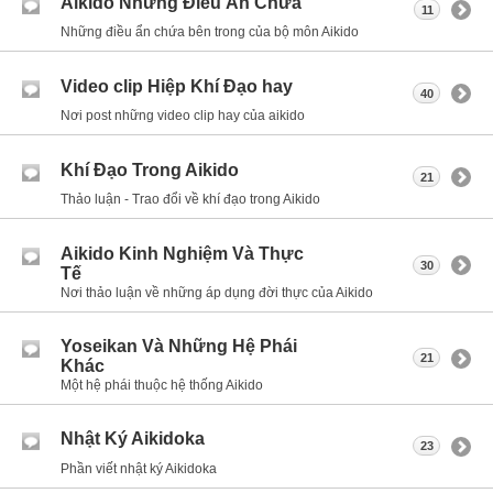
Aikido Những Điều Ẩn Chứa
11
Những điều ẩn chứa bên trong của bộ môn Aikido
Video clip Hiệp Khí Đạo hay
40
Nơi post những video clip hay của aikido
Khí Đạo Trong Aikido
21
Thảo luận - Trao đổi về khí đạo trong Aikido
Aikido Kinh Nghiệm Và Thực
30
Tế
Nơi thảo luận về những áp dụng đời thực của Aikido
Yoseikan Và Những Hệ Phái
21
Khác
Một hệ phái thuộc hệ thống Aikido
Nhật Ký Aikidoka
23
Phần viết nhật ký Aikidoka