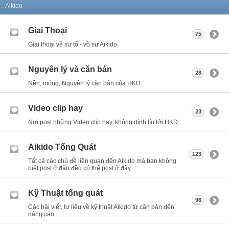
Aikido
Giai Thoại
75
Giai thoại về sư tổ - võ sư Aikido
Nguyên lý và căn bản
28
Nền, móng, Nguyên lý căn bản của HKD
Video clip hay
23
Nơi post những Video clip hay, không dính líu tới HKD
Aikido Tổng Quát
123
Tất cả các chủ đề liên quan đến Aikido mà bạn không
biết post ở đâu đều có thể post ở đây.
Kỹ Thuật tổng quát
96
Các bài viết, tư liệu về kỹ thuật Aikido từ căn bản đến
nâng cao