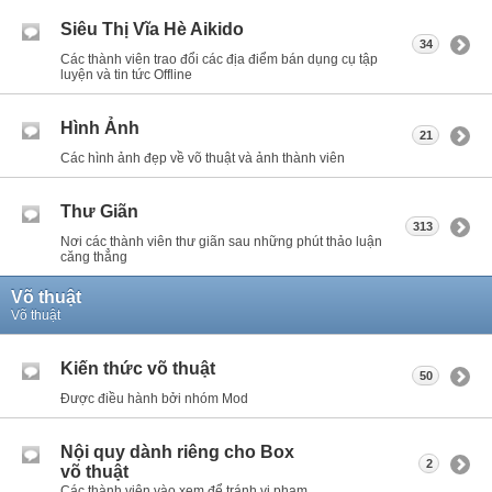
Siêu Thị Vĩa Hè Aikido
34
Các thành viên trao đổi các địa điểm bán dụng cụ tập
luyện và tin tức Offline
Hình Ảnh
21
Các hình ảnh đẹp về võ thuật và ảnh thành viên
Thư Giãn
313
Nơi các thành viên thư giãn sau những phút thảo luận
căng thẳng
Võ thuật
Võ thuật
Kiến thức võ thuật
50
Được điều hành bởi nhóm Mod
Nội quy dành riêng cho Box
2
võ thuật
Các thành viên vào xem để tránh vi phạm