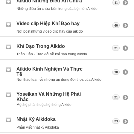
Aikido Những Điều Ẩn Chứa
11
Những điều ẩn chứa bên trong của bộ môn Aikido
Video clip Hiệp Khí Đạo hay
40
Nơi post những video clip hay của aikido
Khí Đạo Trong Aikido
21
Thảo luận - Trao đổi về khí đạo trong Aikido
Aikido Kinh Nghiệm Và Thực
30
Tế
Nơi thảo luận về những áp dụng đời thực của Aikido
Yoseikan Và Những Hệ Phái
21
Khác
Một hệ phái thuộc hệ thống Aikido
Nhật Ký Aikidoka
23
Phần viết nhật ký Aikidoka