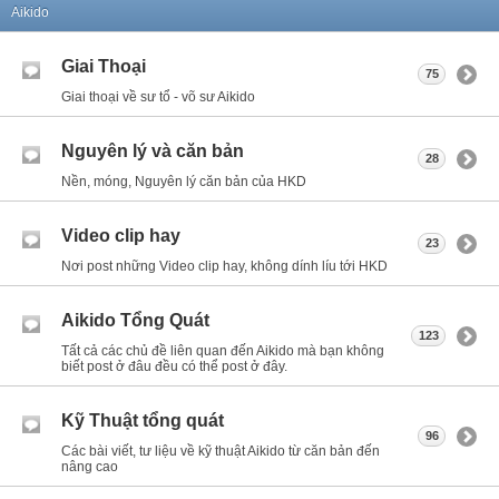
Aikido
Giai Thoại
75
Giai thoại về sư tổ - võ sư Aikido
Nguyên lý và căn bản
28
Nền, móng, Nguyên lý căn bản của HKD
Video clip hay
23
Nơi post những Video clip hay, không dính líu tới HKD
Aikido Tổng Quát
123
Tất cả các chủ đề liên quan đến Aikido mà bạn không
biết post ở đâu đều có thể post ở đây.
Kỹ Thuật tổng quát
96
Các bài viết, tư liệu về kỹ thuật Aikido từ căn bản đến
nâng cao