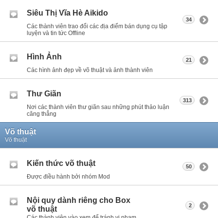
Siêu Thị Vĩa Hè Aikido
34
Các thành viên trao đổi các địa điểm bán dụng cụ tập
luyện và tin tức Offline
Hình Ảnh
21
Các hình ảnh đẹp về võ thuật và ảnh thành viên
Thư Giãn
313
Nơi các thành viên thư giãn sau những phút thảo luận
căng thẳng
Võ thuật
Võ thuật
Kiến thức võ thuật
50
Được điều hành bởi nhóm Mod
Nội quy dành riêng cho Box
2
võ thuật
Các thành viên vào xem để tránh vi phạm