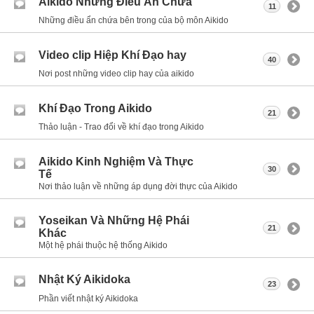
Aikido Những Điều Ẩn Chứa
11
Những điều ẩn chứa bên trong của bộ môn Aikido
Video clip Hiệp Khí Đạo hay
40
Nơi post những video clip hay của aikido
Khí Đạo Trong Aikido
21
Thảo luận - Trao đổi về khí đạo trong Aikido
Aikido Kinh Nghiệm Và Thực
30
Tế
Nơi thảo luận về những áp dụng đời thực của Aikido
Yoseikan Và Những Hệ Phái
21
Khác
Một hệ phái thuộc hệ thống Aikido
Nhật Ký Aikidoka
23
Phần viết nhật ký Aikidoka