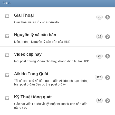
Aikido
Giai Thoại
75
Giai thoại về sư tổ - võ sư Aikido
Nguyên lý và căn bản
28
Nền, móng, Nguyên lý căn bản của HKD
Video clip hay
23
Nơi post những Video clip hay, không dính líu tới HKD
Aikido Tổng Quát
123
Tất cả các chủ đề liên quan đến Aikido mà bạn không
biết post ở đâu đều có thể post ở đây.
Kỹ Thuật tổng quát
96
Các bài viết, tư liệu về kỹ thuật Aikido từ căn bản đến
nâng cao