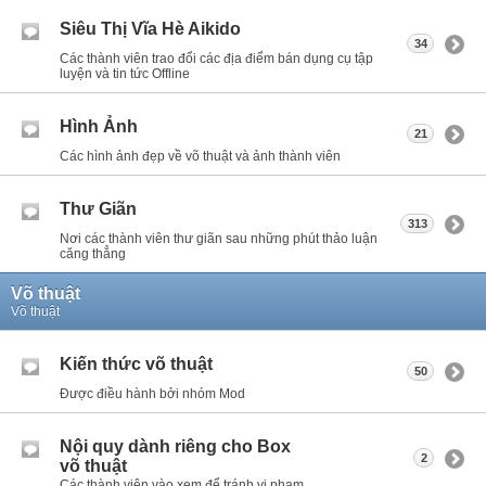
Siêu Thị Vĩa Hè Aikido
34
Các thành viên trao đổi các địa điểm bán dụng cụ tập
luyện và tin tức Offline
Hình Ảnh
21
Các hình ảnh đẹp về võ thuật và ảnh thành viên
Thư Giãn
313
Nơi các thành viên thư giãn sau những phút thảo luận
căng thẳng
Võ thuật
Võ thuật
Kiến thức võ thuật
50
Được điều hành bởi nhóm Mod
Nội quy dành riêng cho Box
2
võ thuật
Các thành viên vào xem để tránh vi phạm