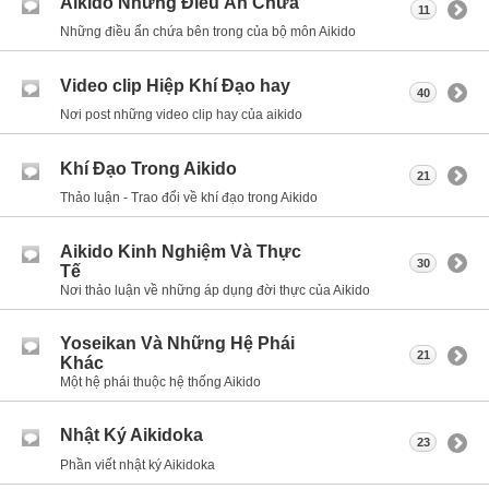
Aikido Những Điều Ẩn Chứa
11
Những điều ẩn chứa bên trong của bộ môn Aikido
Video clip Hiệp Khí Đạo hay
40
Nơi post những video clip hay của aikido
Khí Đạo Trong Aikido
21
Thảo luận - Trao đổi về khí đạo trong Aikido
Aikido Kinh Nghiệm Và Thực
30
Tế
Nơi thảo luận về những áp dụng đời thực của Aikido
Yoseikan Và Những Hệ Phái
21
Khác
Một hệ phái thuộc hệ thống Aikido
Nhật Ký Aikidoka
23
Phần viết nhật ký Aikidoka