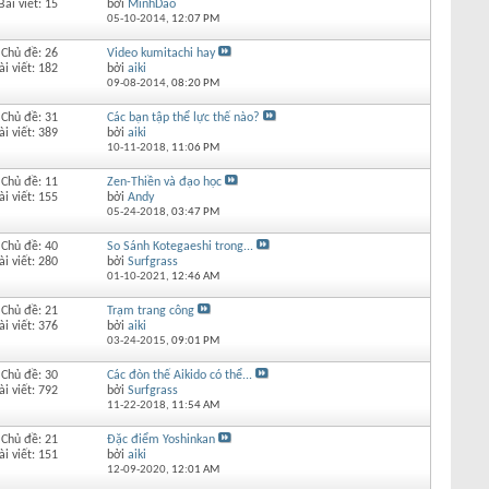
Bài viết: 15
bởi
MinhDao
05-10-2014,
12:07 PM
Chủ đề: 26
Video kumitachi hay
ài viết: 182
bởi
aiki
09-08-2014,
08:20 PM
Chủ đề: 31
Các bạn tập thể lực thế nào?
ài viết: 389
bởi
aiki
10-11-2018,
11:06 PM
Chủ đề: 11
Zen-Thiền và đạo học
ài viết: 155
bởi
Andy
05-24-2018,
03:47 PM
Chủ đề: 40
So Sánh Kotegaeshi trong...
ài viết: 280
bởi
Surfgrass
01-10-2021,
12:46 AM
Chủ đề: 21
Trạm trang công
ài viết: 376
bởi
aiki
03-24-2015,
09:01 PM
Chủ đề: 30
Các đòn thế Aikido có thể...
ài viết: 792
bởi
Surfgrass
11-22-2018,
11:54 AM
Chủ đề: 21
Đặc điểm Yoshinkan
ài viết: 151
bởi
aiki
12-09-2020,
12:01 AM