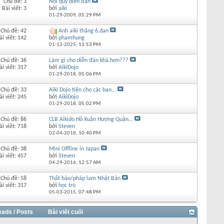
Chủ đề: 3
Nội quy diễn đàn
Bài viết: 3
bởi
aiki
01-29-2009,
05:29 PM
Chủ đề: 42
Anh aiki thăng 6.dan
ài viết: 142
bởi
phamhung
01-12-2025,
11:53 PM
Chủ đề: 36
Làm gì cho diễn đàn khá hơn???
ài viết: 317
bởi
AikiDojo
01-29-2018,
05:06 PM
Chủ đề: 33
Aiki Dojo tiện cho các bạn...
ài viết: 245
bởi
AikiDojo
01-29-2018,
05:02 PM
Chủ đề: 86
CLB Aikido Hồ Xuân Hương Quận...
ài viết: 718
bởi
Steven
02-04-2018,
10:40 PM
Chủ đề: 38
Mini Offline in Japan
ài viết: 457
bởi
Steven
04-29-2016,
12:57 AM
Chủ đề: 58
Thất bảo/pháp lam Nhật Bản
ài viết: 317
bởi
học trò
05-03-2015,
07:48 PM
eads / Posts
Bài viết cuối