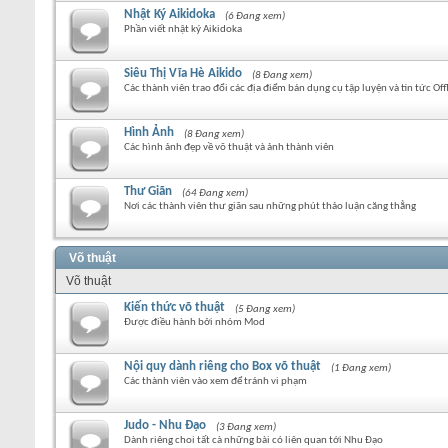
Nhật Ký Aikidoka
(6 Đang xem)
Phần viết nhật ký Aikidoka
Siêu Thị Vĩa Hè Aikido
(8 Đang xem)
Các thành viên trao đổi các địa điểm bán dụng cụ tập luyện và tin tức Off
Hình Ảnh
(8 Đang xem)
Các hình ảnh đẹp về võ thuật và ảnh thành viên
Thư Giãn
(64 Đang xem)
Nơi các thành viên thư giãn sau những phút thảo luận căng thẳng
Võ thuật
Võ thuật
Kiến thức võ thuật
(5 Đang xem)
Được điều hành bởi nhóm Mod
Nội quy dành riêng cho Box võ thuật
(1 Đang xem)
Các thành viên vào xem để tránh vi phạm
Judo - Nhu Đạo
(3 Đang xem)
Dành riêng choi tất cà những bài có liên quan tới Nhu Đạo