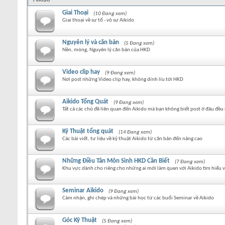
Giai Thoại
(10 Đang xem)
Giai thoại về sư tổ - võ sư Aikido
Nguyên lý và căn bản
(5 Đang xem)
Nền, móng, Nguyên lý căn bản của HKD
Video clip hay
(9 Đang xem)
Nơi post những Video clip hay, không dính líu tới HKD
Aikido Tổng Quát
(9 Đang xem)
Tất cả các chủ đề liên quan đến Aikido mà bạn không biết post ở đâu đều 
Kỹ Thuật tổng quát
(14 Đang xem)
Các bài viết, tư liệu về kỹ thuật Aikido từ căn bản đến nâng cao
Những Điều Tân Môn Sinh HKD Cần Biết
(7 Đang xem)
Khu vực dành cho riêng cho những ai mới làm quen với Aikido tìm hiểu về
Seminar Aikido
(9 Đang xem)
Cảm nhận, ghi chép và những bài học từ các buổi Seminar về Aikido
Góc Kỹ Thuật
(5 Đang xem)