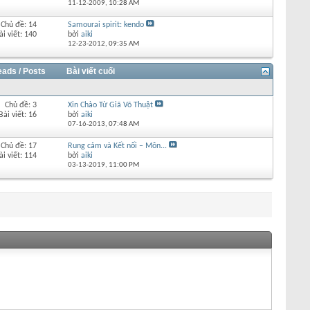
11-12-2009,
10:28 AM
Chủ đề: 14
Samourai spirit: kendo
ài viết: 140
bởi
aiki
12-23-2012,
09:35 AM
eads / Posts
Bài viết cuối
Chủ đề: 3
Xin Chào Từ Giã Võ Thuật
Bài viết: 16
bởi
aiki
07-16-2013,
07:48 AM
Chủ đề: 17
Rung cảm và Kết nối – Môn...
ài viết: 114
bởi
aiki
03-13-2019,
11:00 PM