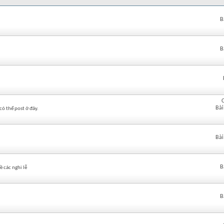
B
B
Bài
có thể post ở đây.
Bài
B
 các nghi lễ
B