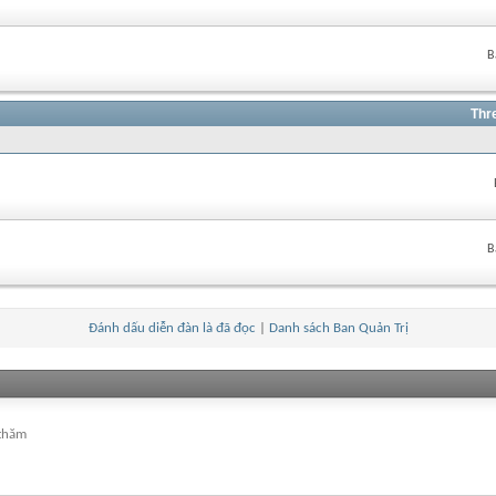
B
Thr
B
Đánh dấu diễn đàn là đã đọc
|
Danh sách Ban Quản Trị
 thăm