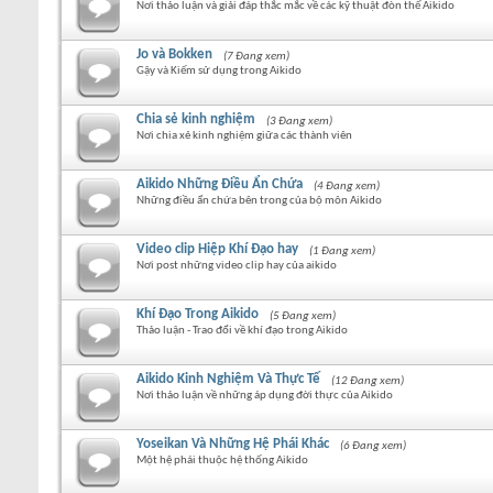
Nơi thảo luận và giải đáp thắc mắc về các kỹ thuật đòn thế Aikido
Jo và Bokken
(7 Đang xem)
Gậy và Kiếm sử dụng trong Aikido
Chia sẻ kinh nghiệm
(3 Đang xem)
Nơi chia xẻ kinh nghiệm giữa các thành viên
Aikido Những Điều Ẩn Chứa
(4 Đang xem)
Những điều ẩn chứa bên trong của bộ môn Aikido
Video clip Hiệp Khí Đạo hay
(1 Đang xem)
Nơi post những video clip hay của aikido
Khí Đạo Trong Aikido
(5 Đang xem)
Thảo luận - Trao đổi về khí đạo trong Aikido
Aikido Kinh Nghiệm Và Thực Tế
(12 Đang xem)
Nơi thảo luận về những áp dụng đời thực của Aikido
Yoseikan Và Những Hệ Phái Khác
(6 Đang xem)
Một hệ phái thuộc hệ thống Aikido