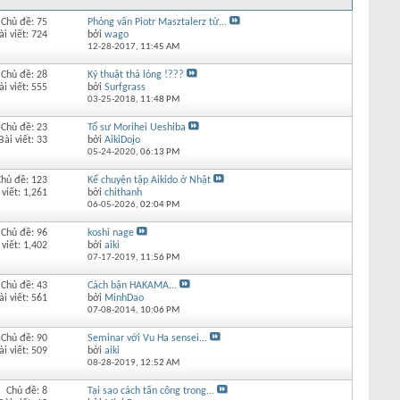
Chủ đề: 75
Phỏng vấn Piotr Masztalerz từ...
ài viết: 724
bởi
wago
12-28-2017,
11:45 AM
Chủ đề: 28
Kỹ thuật thả lỏng !???
ài viết: 555
bởi
Surfgrass
03-25-2018,
11:48 PM
Chủ đề: 23
Tổ sư Morihei Ueshiba
Bài viết: 33
bởi
AikiDojo
05-24-2020,
06:13 PM
Chủ đề: 123
Kể chuyện tập Aikido ở Nhật
 viết: 1,261
bởi
chithanh
06-05-2026,
02:04 PM
Chủ đề: 96
koshi nage
 viết: 1,402
bởi
aiki
07-17-2019,
11:56 PM
Chủ đề: 43
Cách bận HAKAMA...
ài viết: 561
bởi
MinhDao
07-08-2014,
10:06 PM
Chủ đề: 90
Seminar với Vu Ha sensei...
ài viết: 509
bởi
aiki
08-28-2019,
12:52 AM
Chủ đề: 8
Tại sao cách tấn công trong...