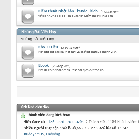
Kiếm thuật Nhật bản - kendo -iaido
(4 Đang xem)
tất cả những bài có liên quan tới Kiếm thuật Nhật bản
Những Bài Viết Hay
Những Bài Viết Hay
Kho Tư Liệu
(3 Đang xem)
Nơi lưu trữ các bài viết hay và chất lượng của thành viên
Ebook
(2 Đang xem)
Nơi để cách thành viên Post bài dịch để trao đổi
Tình hình diễn đàn
Thành viên đang kích hoạt
Hiện đang có
1186 người trực tuyến
.
2 Thành viên 1184 Khách viếng
Nhiều người truy cập nhất là 38,557, 07-27-2026 lúc
08:14 AM
.
BuddyZMuS
,
Cadydag