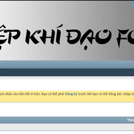
ch nhấn vào liên kết ở trên. Bạn có thể phải
Đăng ký
trước khi bạn có thể đăng bài: nhấp và
Thr