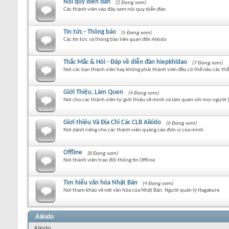
Nội quy diễn đàn
(2 Đang xem)
Các thành viên vào đây xem nội quy diễn đàn
Tin tức - Thông báo
(5 Đang xem)
Các tin tức và thông báo liên quan đến Aikido
Thắc Mắc & Hỏi - Đáp về diễn đàn hiepkhidao
(7 Đang xem)
Nơi các bạn thành viên hay không phải thành viên đều có thể nêu các thắ
Giới Thiệu, Làm Quen
(4 Đang xem)
Nơi cho các thành viên tự giới thiệu về mình và làm quen với mọi người
Gíơi thiêu Và Địa Chỉ Các CLB Aikido
(6 Đang xem)
Nơi dành riêng cho các thành viên quảng cáo đơn vị của mình
Offline
(8 Đang xem)
Nơi thành viên trao đổi thông tin Offline
Tìm hiểu văn hóa Nhật Bản
(4 Đang xem)
Nơi tham khảo về nét văn hóa của Nhật Bản. Người quản lý Hagakure
Aikido
Aikido