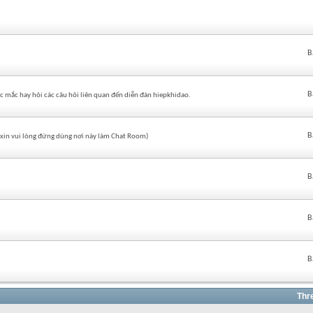
B
B
c mắc hay hỏi các câu hỏi liên quan đến diễn đàn hiepkhidao.
B
 (xin vui lòng đừng dùng nơi này làm Chat Room)
B
B
B
Thr