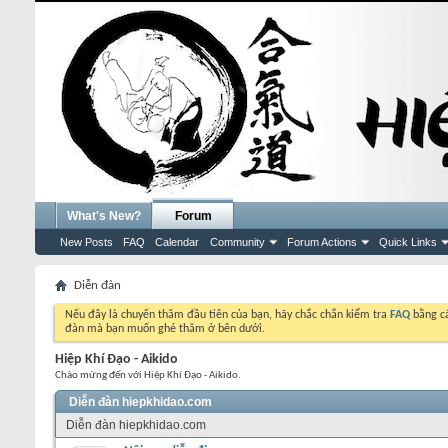
What's New?
Forum
New Posts
FAQ
Calendar
Community
Forum Actions
Quick Links
Diễn đàn
Nếu đây là chuyến thăm đầu tiên của bạn, hãy chắc chắn kiểm tra
FAQ
bằng cá
đàn mà bạn muốn ghé thăm ở bên dưới.
Hiệp Khí Đạo - Aikido
Chào mừng đến với Hiệp Khí Đạo - Aikido.
Diễn đàn hiepkhidao.com
Diễn đàn hiepkhidao.com