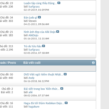
Chủ đề: 23
Luyện tập cùng thầy Đặng...
ài viết: 236
bởi
Surfgrass
02-19-2019,
01:09 PM
Chủ đề: 34
Bán judo gi
ài viết: 303
bởi Steven
04-21-2011,
09:06 AM
Chủ đề: 21
hình ảnh đẹp của Aiki Dojo
ài viết: 183
bởi
AikiDojo
05-16-2015,
11:15 AM
Chủ đề: 313
Trà dư tửu hậu
 viết: 2,196
bởi
Surfgrass
02-05-2016,
07:18 AM
eads / Posts
Bài viết cuối
Chủ đề: 50
DVD Việt ngữ: kiếm thuật Nhật...
ài viết: 440
bởi
Andy
06-16-2018,
06:12 PM
Chủ đề: 2
Bài viết trong box 'Kiến thức...
Bài viết: 2
bởi
aiki
08-02-2006,
07:37 AM
Chủ đề: 16
Haga đã tới thăm Kodokan Dojo...
ài viết: 111
bởi
hagakure