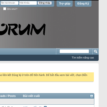
Trợ giúp
Đăng Ký
Ghi nhớ?
Tìm kiếm nâng cao
o liên kết Đăng ký ở trên để tiến hành. Để bắt đầu xem bài viết, chọn Diễn
eads / Posts
Bài viết cuối