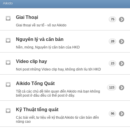
Aikido
Giai Thoại
75
Giai thoại về sư tổ - võ sư Aikido
Nguyên lý và căn bản
28
Nền, móng, Nguyên lý căn bản của HKD
Video clip hay
23
Nơi post những Video clip hay, không dính líu tới HKD
Aikido Tổng Quát
123
Tất cả các chủ đề liên quan đến Aikido mà bạn không
biết post ở đâu đều có thể post ở đây.
Kỹ Thuật tổng quát
96
Các bài viết, tư liệu về kỹ thuật Aikido từ căn bản đến
nâng cao