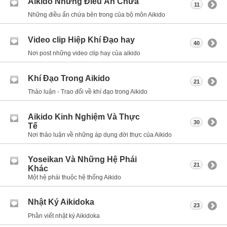
Aikido Những Điều Ẩn Chứa
11
Những điều ẩn chứa bên trong của bộ môn Aikido
Video clip Hiệp Khí Đạo hay
40
Nơi post những video clip hay của aikido
Khí Đạo Trong Aikido
21
Thảo luận - Trao đổi về khí đạo trong Aikido
Aikido Kinh Nghiệm Và Thực
30
Tế
Nơi thảo luận về những áp dụng đời thực của Aikido
Yoseikan Và Những Hệ Phái
21
Khác
Một hệ phái thuộc hệ thống Aikido
Nhật Ký Aikidoka
23
Phần viết nhật ký Aikidoka