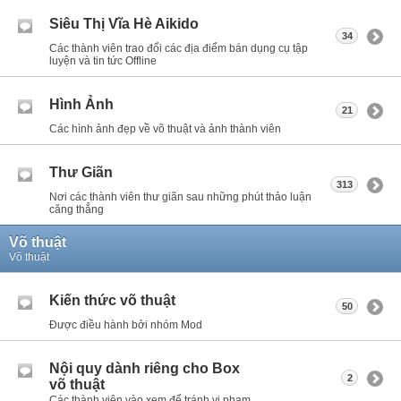
Siêu Thị Vĩa Hè Aikido
34
Các thành viên trao đổi các địa điểm bán dụng cụ tập
luyện và tin tức Offline
Hình Ảnh
21
Các hình ảnh đẹp về võ thuật và ảnh thành viên
Thư Giãn
313
Nơi các thành viên thư giãn sau những phút thảo luận
căng thẳng
Võ thuật
Võ thuật
Kiến thức võ thuật
50
Được điều hành bởi nhóm Mod
Nội quy dành riêng cho Box
2
võ thuật
Các thành viên vào xem để tránh vi phạm