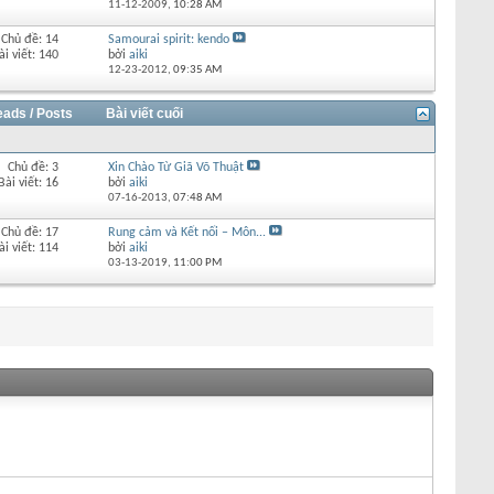
11-12-2009,
10:28 AM
Chủ đề: 14
Samourai spirit: kendo
ài viết: 140
bởi
aiki
12-23-2012,
09:35 AM
eads / Posts
Bài viết cuối
Chủ đề: 3
Xin Chào Từ Giã Võ Thuật
Bài viết: 16
bởi
aiki
07-16-2013,
07:48 AM
Chủ đề: 17
Rung cảm và Kết nối – Môn...
ài viết: 114
bởi
aiki
03-13-2019,
11:00 PM