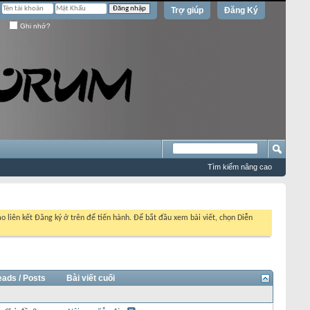
Trợ giúp
Đăng Ký
Ghi nhớ?
Tìm kiếm nâng cao
o liên kết Đăng ký ở trên để tiến hành. Để bắt đầu xem bài viết, chọn Diễn
eads / Posts
Bài viết cuối