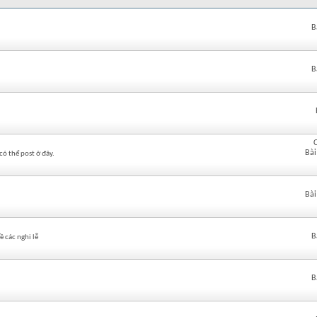
B
B
Bài
có thể post ở đây.
Bài
B
 các nghi lễ
B