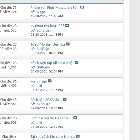
Chủ đề: 75
Phỏng vấn Piotr Masztalerz từ...
ài viết: 724
bởi
wago
12-28-2017,
11:45 AM
Chủ đề: 28
Kỹ thuật thả lỏng !???
ài viết: 555
bởi
Surfgrass
03-25-2018,
11:48 PM
Chủ đề: 23
Tổ sư Morihei Ueshiba
Bài viết: 33
bởi
AikiDojo
05-24-2020,
06:13 PM
Chủ đề: 123
Kể chuyện tập Aikido ở Nhật
 viết: 1,261
bởi
chithanh
06-05-2026,
02:04 PM
Chủ đề: 96
koshi nage
 viết: 1,402
bởi
aiki
07-17-2019,
11:56 PM
Chủ đề: 43
Cách bận HAKAMA...
ài viết: 561
bởi
MinhDao
07-08-2014,
10:06 PM
Chủ đề: 90
Seminar với Vu Ha sensei...
ài viết: 509
bởi
aiki
08-28-2019,
12:52 AM
Chủ đề: 8
Tại sao cách tấn công trong...