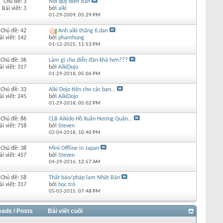
Chủ đề: 3
Nội quy diễn đàn
Bài viết: 3
bởi
aiki
01-29-2009,
05:29 PM
Chủ đề: 42
Anh aiki thăng 6.dan
ài viết: 142
bởi
phamhung
01-12-2025,
11:53 PM
Chủ đề: 36
Làm gì cho diễn đàn khá hơn???
ài viết: 317
bởi
AikiDojo
01-29-2018,
05:06 PM
Chủ đề: 33
Aiki Dojo tiện cho các bạn...
ài viết: 245
bởi
AikiDojo
01-29-2018,
05:02 PM
Chủ đề: 86
CLB Aikido Hồ Xuân Hương Quận...
ài viết: 718
bởi
Steven
02-04-2018,
10:40 PM
Chủ đề: 38
Mini Offline in Japan
ài viết: 457
bởi
Steven
04-29-2016,
12:57 AM
Chủ đề: 58
Thất bảo/pháp lam Nhật Bản
ài viết: 317
bởi
học trò
05-03-2015,
07:48 PM
eads / Posts
Bài viết cuối