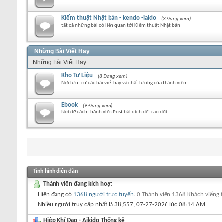
Kiếm thuật Nhật bản - kendo -iaido
(3 Đang xem)
tất cả những bài có liên quan tới Kiếm thuật Nhật bản
Những Bài Viết Hay
Những Bài Viết Hay
Kho Tư Liệu
(8 Đang xem)
Nơi lưu trữ các bài viết hay và chất lượng của thành viên
Ebook
(9 Đang xem)
Nơi để cách thành viên Post bài dịch để trao đổi
Tình hình diễn đàn
Thành viên đang kích hoạt
Hiện đang có
1368 người trực tuyến
.
0 Thành viên 1368 Khách viếng
Nhiều người truy cập nhất là 38,557, 07-27-2026 lúc
08:14 AM
.
Hiệp Khí Đạo - Aikido Thống kê