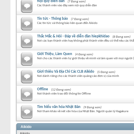
Nội quy diễn đàn
(7 Đang xem)
Các thành viên vào đây xem nội quy diễn đàn
Tin tức - Thông báo
(7 Đang xem)
Các tin tức và thông báo liên quan đến Aikido
Thắc Mắc & Hỏi - Đáp về diễn đàn hiepkhidao
(8 Đang xem)
Nơi các bạn thành viên hay không phải thành viên đều có thể nêu các thắ
Giới Thiệu, Làm Quen
(4 Đang xem)
Nơi cho các thành viên tự giới thiệu về mình và làm quen với mọi người
Gíơi thiêu Và Địa Chỉ Các CLB Aikido
(5 Đang xem)
Nơi dành riêng cho các thành viên quảng cáo đơn vị của mình
Offline
(12 Đang xem)
Nơi thành viên trao đổi thông tin Offline
Tìm hiểu văn hóa Nhật Bản
(9 Đang xem)
Nơi tham khảo về nét văn hóa của Nhật Bản. Người quản lý Hagakure
Aikido
Aikido