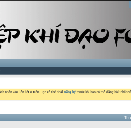
ch nhấn vào liên kết ở trên. Bạn có thể phải
Đăng ký
trước khi bạn có thể đăng bài: nhấp và
Thr