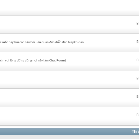
B
B
c mắc hay hỏi các câu hỏi liên quan đến diễn đàn hiepkhidao.
B
 (xin vui lòng đừng dùng nơi này làm Chat Room)
B
B
B
Thr