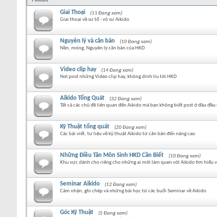
Giai Thoại
(11 Đang xem)
Giai thoại về sư tổ - võ sư Aikido
Nguyên lý và căn bản
(10 Đang xem)
Nền, móng, Nguyên lý căn bản của HKD
Video clip hay
(14 Đang xem)
Nơi post những Video clip hay, không dính líu tới HKD
Aikido Tổng Quát
(32 Đang xem)
Tất cả các chủ đề liên quan đến Aikido mà bạn không biết post ở đâu đều 
Kỹ Thuật tổng quát
(20 Đang xem)
Các bài viết, tư liệu về kỹ thuật Aikido từ căn bản đến nâng cao
Những Điều Tân Môn Sinh HKD Cần Biết
(10 Đang xem)
Khu vực dành cho riêng cho những ai mới làm quen với Aikido tìm hiểu về
Seminar Aikido
(12 Đang xem)
Cảm nhận, ghi chép và những bài học từ các buổi Seminar về Aikido
Góc Kỹ Thuật
(5 Đang xem)