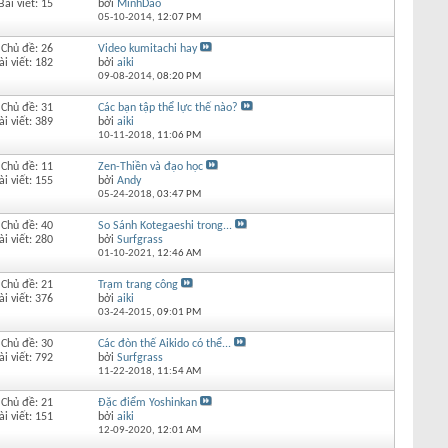
Bài viết: 15
bởi
MinhDao
05-10-2014,
12:07 PM
Chủ đề: 26
Video kumitachi hay
ài viết: 182
bởi
aiki
09-08-2014,
08:20 PM
Chủ đề: 31
Các bạn tập thể lực thế nào?
ài viết: 389
bởi
aiki
10-11-2018,
11:06 PM
Chủ đề: 11
Zen-Thiền và đạo học
ài viết: 155
bởi
Andy
05-24-2018,
03:47 PM
Chủ đề: 40
So Sánh Kotegaeshi trong...
ài viết: 280
bởi
Surfgrass
01-10-2021,
12:46 AM
Chủ đề: 21
Trạm trang công
ài viết: 376
bởi
aiki
03-24-2015,
09:01 PM
Chủ đề: 30
Các đòn thế Aikido có thể...
ài viết: 792
bởi
Surfgrass
11-22-2018,
11:54 AM
Chủ đề: 21
Đặc điểm Yoshinkan
ài viết: 151
bởi
aiki
12-09-2020,
12:01 AM