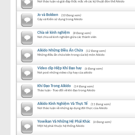
Nơi thảo luận và giải đáp thắc mắc về các kỹ thuật đòn thế Aikido
Jo và Bokken
(10 Đang xem)
Gậy và Kiếm sử dụng trong Aikido
Chia sẻ kinh nghiệm
(8 Đang xem)
Nơi chia xẻ kinh nghiệm giữa các thành viên
Aikido Những Điều Ẩn Chứa
(12 Đang xem)
Những điều ẩn chứa bên trong của bộ môn Aikido
Video clip Hiệp Khí Đạo hay
(6 Đang xem)
Nơi post những video clip hay của aikido
Khí Đạo Trong Aikido
(14 Đang xem)
Thảo luận - Trao đổi về khí đạo trong Aikido
Aikido Kinh Nghiệm Và Thực Tế
(11 Đang xem)
Nơi thảo luận về những áp dụng đời thực của Aikido
Yoseikan Và Những Hệ Phái Khác
(6 Đang xem)
Một hệ phái thuộc hệ thống Aikido