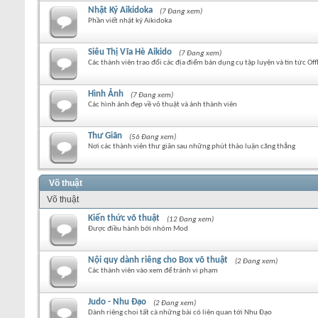
Nhật Ký Aikidoka
(7 Đang xem)
Phần viết nhật ký Aikidoka
Siêu Thị Vĩa Hè Aikido
(7 Đang xem)
Các thành viên trao đổi các địa điểm bán dụng cụ tập luyện và tin tức Off
Hình Ảnh
(7 Đang xem)
Các hình ảnh đẹp về võ thuật và ảnh thành viên
Thư Giãn
(56 Đang xem)
Nơi các thành viên thư giãn sau những phút thảo luận căng thẳng
Võ thuật
Võ thuật
Kiến thức võ thuật
(12 Đang xem)
Được điều hành bởi nhóm Mod
Nội quy dành riêng cho Box võ thuật
(2 Đang xem)
Các thành viên vào xem để tránh vi phạm
Judo - Nhu Đạo
(2 Đang xem)
Dành riêng choi tất cà những bài có liên quan tới Nhu Đạo