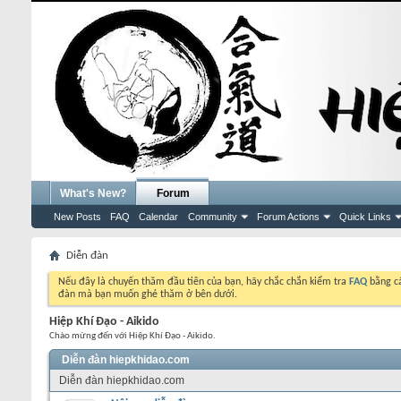
What's New?
Forum
New Posts
FAQ
Calendar
Community
Forum Actions
Quick Links
Diễn đàn
Nếu đây là chuyến thăm đầu tiên của bạn, hãy chắc chắn kiểm tra
FAQ
bằng cá
đàn mà bạn muốn ghé thăm ở bên dưới.
Hiệp Khí Đạo - Aikido
Chào mừng đến với Hiệp Khí Đạo - Aikido.
Diễn đàn hiepkhidao.com
Diễn đàn hiepkhidao.com