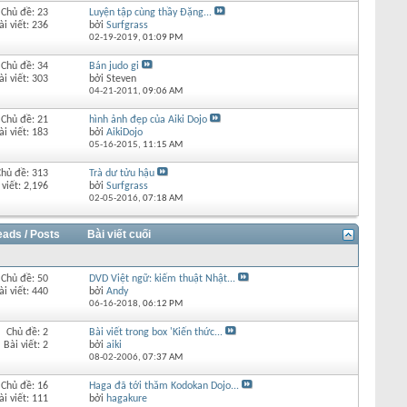
Chủ đề: 23
Luyện tập cùng thầy Đặng...
ài viết: 236
bởi
Surfgrass
02-19-2019,
01:09 PM
Chủ đề: 34
Bán judo gi
ài viết: 303
bởi Steven
04-21-2011,
09:06 AM
Chủ đề: 21
hình ảnh đẹp của Aiki Dojo
ài viết: 183
bởi
AikiDojo
05-16-2015,
11:15 AM
Chủ đề: 313
Trà dư tửu hậu
 viết: 2,196
bởi
Surfgrass
02-05-2016,
07:18 AM
eads / Posts
Bài viết cuối
Chủ đề: 50
DVD Việt ngữ: kiếm thuật Nhật...
ài viết: 440
bởi
Andy
06-16-2018,
06:12 PM
Chủ đề: 2
Bài viết trong box 'Kiến thức...
Bài viết: 2
bởi
aiki
08-02-2006,
07:37 AM
Chủ đề: 16
Haga đã tới thăm Kodokan Dojo...
ài viết: 111
bởi
hagakure