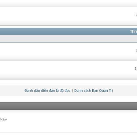
B
Thr
B
Đánh dấu diễn đàn là đã đọc
|
Danh sách Ban Quản Trị
 thăm