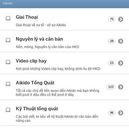
Aikido
Giai Thoại
75
Giai thoại về sư tổ - võ sư Aikido
Nguyên lý và căn bản
28
Nền, móng, Nguyên lý căn bản của HKD
Video clip hay
23
Nơi post những Video clip hay, không dính líu tới HKD
Aikido Tổng Quát
123
Tất cả các chủ đề liên quan đến Aikido mà bạn không
biết post ở đâu đều có thể post ở đây.
Kỹ Thuật tổng quát
96
Các bài viết, tư liệu về kỹ thuật Aikido từ căn bản đến
nâng cao