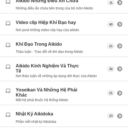
Aikido Những Điều Ẩn Chứa
11
Những điều ẩn chứa bên trong của bộ môn Aikido
Video clip Hiệp Khí Đạo hay
40
Nơi post những video clip hay của aikido
Khí Đạo Trong Aikido
21
Thảo luận - Trao đổi về khí đạo trong Aikido
Aikido Kinh Nghiệm Và Thực
30
Tế
Nơi thảo luận về những áp dụng đời thực của Aikido
Yoseikan Và Những Hệ Phái
21
Khác
Một hệ phái thuộc hệ thống Aikido
Nhật Ký Aikidoka
23
Phần viết nhật ký Aikidoka