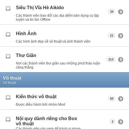
Siêu Thị Vĩa Hè Aikido
34
Các thành viên trao đổi các địa điểm bán dụng cụ tập
luyện và tin tức Offline
Hình Ảnh
21
Các hình ảnh đẹp về võ thuật và ảnh thành viên
Thư Giãn
313
Nơi các thành viên thư giãn sau những phút thảo luận
căng thẳng
Võ thuật
Võ thuật
Kiến thức võ thuật
50
Được điều hành bởi nhóm Mod
Nội quy dành riêng cho Box
2
võ thuật
Các thành viên vào xem để tránh vi phạm