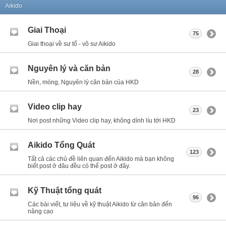
Aikido
Giai Thoại
75
Giai thoại về sư tổ - võ sư Aikido
Nguyên lý và căn bản
28
Nền, móng, Nguyên lý căn bản của HKD
Video clip hay
23
Nơi post những Video clip hay, không dính líu tới HKD
Aikido Tổng Quát
123
Tất cả các chủ đề liên quan đến Aikido mà bạn không
biết post ở đâu đều có thể post ở đây.
Kỹ Thuật tổng quát
96
Các bài viết, tư liệu về kỹ thuật Aikido từ căn bản đến
nâng cao