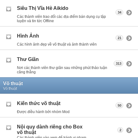
Siêu Thị Vĩa Hè Aikido
34
Các thành viên trao đổi các địa điểm bán dụng cụ tập
luyện và tin tức Offline
Hình Ảnh
21
Các hình ảnh đẹp về võ thuật và ảnh thành viên
Thư Giãn
313
Nơi các thành viên thư giãn sau những phút thảo luận
căng thẳng
Võ thuật
Võ thuật
Kiến thức võ thuật
50
Được điều hành bởi nhóm Mod
Nội quy dành riêng cho Box
2
võ thuật
Các thành viên vào xem để tránh vi phạm