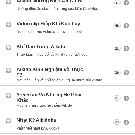
Aikido Những Điều Ẩn Chứa
11
Những điều ẩn chứa bên trong của bộ môn Aikido
Video clip Hiệp Khí Đạo hay
40
Nơi post những video clip hay của aikido
Khí Đạo Trong Aikido
21
Thảo luận - Trao đổi về khí đạo trong Aikido
Aikido Kinh Nghiệm Và Thực
30
Tế
Nơi thảo luận về những áp dụng đời thực của Aikido
Yoseikan Và Những Hệ Phái
21
Khác
Một hệ phái thuộc hệ thống Aikido
Nhật Ký Aikidoka
23
Phần viết nhật ký Aikidoka