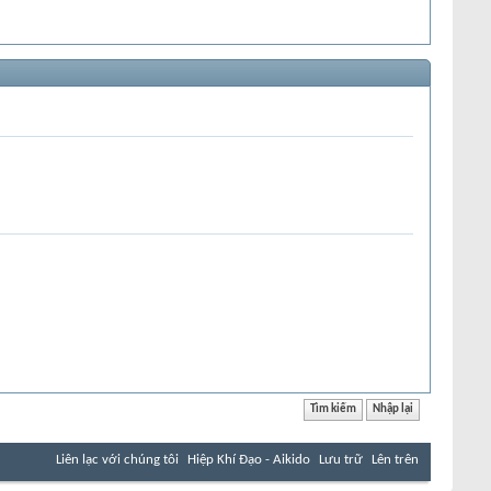
Liên lạc với chúng tôi
Hiệp Khí Đạo - Aikido
Lưu trữ
Lên trên