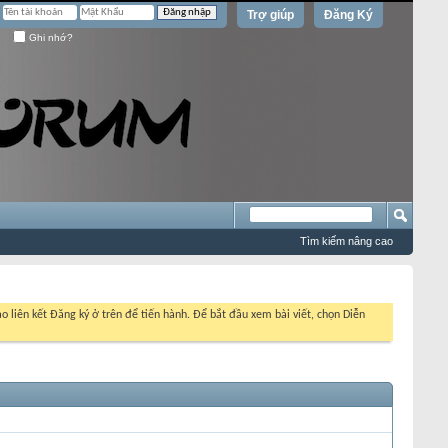
Trợ giúp
Đăng Ký
Ghi nhớ?
Tìm kiếm nâng cao
o liên kết Đăng ký ở trên để tiến hành. Để bắt đầu xem bài viết, chọn Diễn