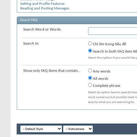
Setting and Profile Features
Reading and Posting Messages
Search FAQ
Search Word or Words:
Search In:
Chỉ tìm trong tiêu đề
Search in both FAQ item tit
Select this option if you would like y
Show only FAQ items that contain...
Any words
All words
Complete phrase
Select an option here to specify how
most numerous but possibly least rel
exactly what you are searching for.