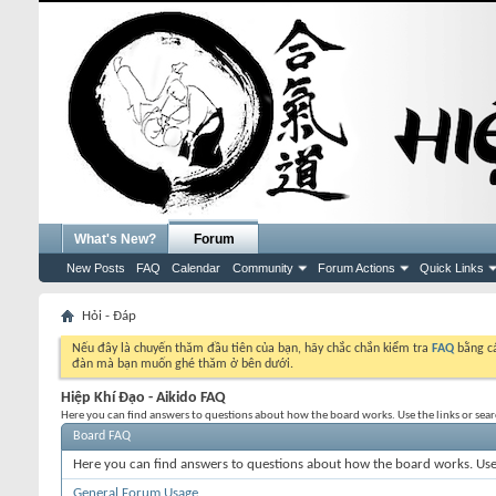
What's New?
Forum
New Posts
FAQ
Calendar
Community
Forum Actions
Quick Links
Hỏi - Đáp
Nếu đây là chuyến thăm đầu tiên của bạn, hãy chắc chắn kiểm tra
FAQ
bằng cá
đàn mà bạn muốn ghé thăm ở bên dưới.
Hiệp Khí Đạo - Aikido FAQ
Here you can find answers to questions about how the board works. Use the links or sea
Board FAQ
Here you can find answers to questions about how the board works. Use 
General Forum Usage