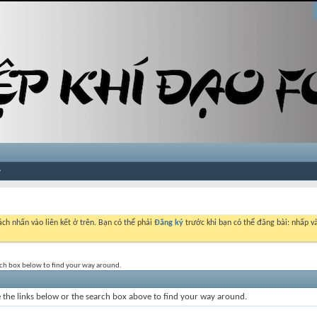
ch nhấn vào liên kết ở trên. Bạn có thể phải
Đăng ký
trước khi bạn có thể đăng bài: nhấp và
rch box below to find your way around.
the links below or the search box above to find your way around.