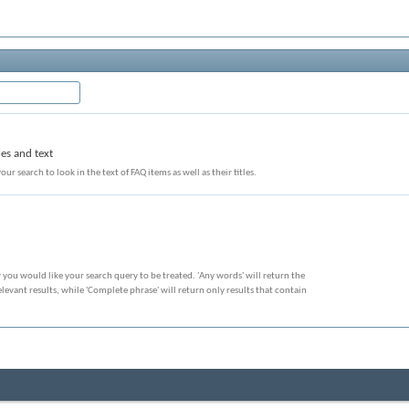
les and text
our search to look in the text of FAQ items as well as their titles.
 you would like your search query to be treated. 'Any words' will return the
evant results, while 'Complete phrase' will return only results that contain