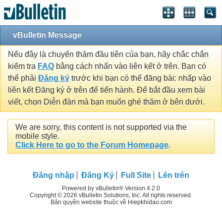
vBulletin Message
Nếu đây là chuyến thăm đầu tiên của bạn, hãy chắc chắn
kiểm tra
FAQ
bằng cách nhấn vào liên kết ở trên. Bạn có
thể phải
Đăng ký
trước khi bạn có thể đăng bài: nhấp vào
liên kết Đăng ký ở trên để tiến hành. Để bắt đầu xem bài
viết, chọn Diễn đàn mà bạn muốn ghé thăm ở bên dưới.
We are sorry, this content is not supported via the
mobile style.
Click Here to go to the Forum Homepage
.
Đăng nhập
Đăng Ký
Full Site
Lên trên
Powered by vBulletin® Version 4.2.0
Copyright © 2026 vBulletin Solutions, Inc. All rights reserved.
Bản quyền website thuộc về Hiepkhidao.com