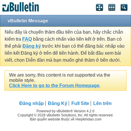
vBulletin Message
Nếu đây là chuyến thăm đầu tiên của bạn, hãy chắc chắn
kiểm tra
FAQ
bằng cách nhấn vào liên kết ở trên. Bạn có
thể phải
Đăng ký
trước khi bạn có thể đăng bài: nhấp vào
liên kết Đăng ký ở trên để tiến hành. Để bắt đầu xem bài
viết, chọn Diễn đàn mà bạn muốn ghé thăm ở bên dưới.
We are sorry, this content is not supported via the
mobile style.
Click Here to go to the Forum Homepage
.
Đăng nhập
Đăng Ký
Full Site
Lên trên
Powered by vBulletin® Version 4.2.0
Copyright © 2026 vBulletin Solutions, Inc. All rights reserved.
Bản quyền website thuộc về Hiepkhidao.com