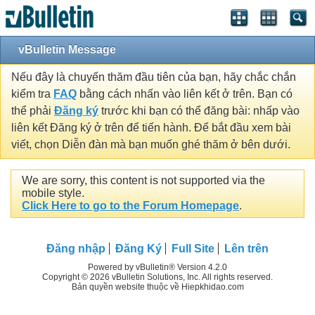
vBulletin Message
Nếu đây là chuyến thăm đầu tiên của bạn, hãy chắc chắn
kiểm tra
FAQ
bằng cách nhấn vào liên kết ở trên. Bạn có
thể phải
Đăng ký
trước khi bạn có thể đăng bài: nhấp vào
liên kết Đăng ký ở trên để tiến hành. Để bắt đầu xem bài
viết, chọn Diễn đàn mà bạn muốn ghé thăm ở bên dưới.
We are sorry, this content is not supported via the
mobile style.
Click Here to go to the Forum Homepage
.
Đăng nhập
Đăng Ký
Full Site
Lên trên
Powered by vBulletin® Version 4.2.0
Copyright © 2026 vBulletin Solutions, Inc. All rights reserved.
Bản quyền website thuộc về Hiepkhidao.com