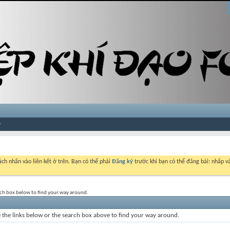
ch nhấn vào liên kết ở trên. Bạn có thể phải
Đăng ký
trước khi bạn có thể đăng bài: nhấp và
rch box below to find your way around.
the links below or the search box above to find your way around.