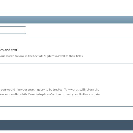
les and text
our search to look in the text of FAQ items as well as their titles.
 you would like your search query to be treated. 'Any words' will return the
evant results, while 'Complete phrase' will return only results that contain