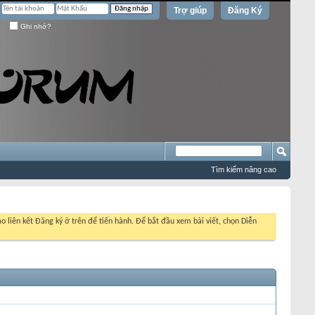
Trợ giúp
Đăng Ký
Ghi nhớ?
Tìm kiếm nâng cao
o liên kết Đăng ký ở trên để tiến hành. Để bắt đầu xem bài viết, chọn Diễn