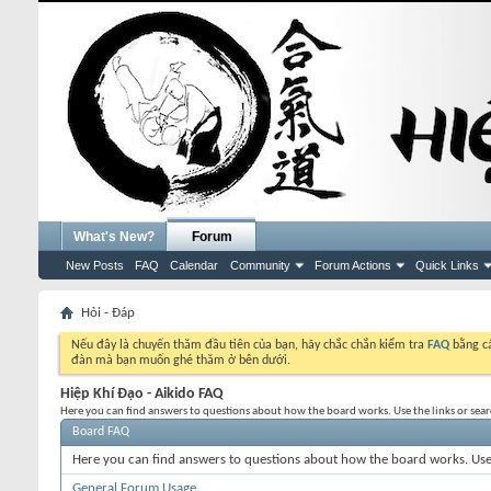
What's New?
Forum
New Posts
FAQ
Calendar
Community
Forum Actions
Quick Links
Hỏi - Đáp
Nếu đây là chuyến thăm đầu tiên của bạn, hãy chắc chắn kiểm tra
FAQ
bằng cá
đàn mà bạn muốn ghé thăm ở bên dưới.
Hiệp Khí Đạo - Aikido FAQ
Here you can find answers to questions about how the board works. Use the links or sea
Board FAQ
Here you can find answers to questions about how the board works. Use 
General Forum Usage