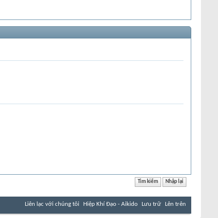
Liên lạc với chúng tôi
Hiệp Khí Đạo - Aikido
Lưu trữ
Lên trên