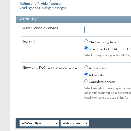
Setting and Profile Features
Reading and Posting Messages
Search FAQ
Search Word or Words:
Search In:
Chỉ tìm trong tiêu đề
Search in both FAQ item tit
Select this option if you would like y
Show only FAQ items that contain...
Any words
All words
Complete phrase
Select an option here to specify how
most numerous but possibly least rel
exactly what you are searching for.