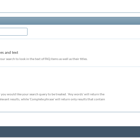
les and text
our search to look in the text of FAQ items as well as their titles.
 you would like your search query to be treated. 'Any words' will return the
evant results, while 'Complete phrase' will return only results that contain