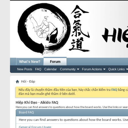
What's New?
Forum
New Posts
FAQ
Calendar
Community
Forum Actions
Quick Links
Hỏi - Đáp
Nếu đây là chuyến thăm đầu tiên của bạn, hãy chắc chắn kiểm tra
FAQ
bằng cá
đàn mà bạn muốn ghé thăm ở bên dưới.
Hiệp Khí Đạo - Aikido FAQ
Here you can find answers to questions about how the board works. Use the links or sea
Board FAQ
Here you can find answers to questions about how the board works. Use 
General Forum Usage