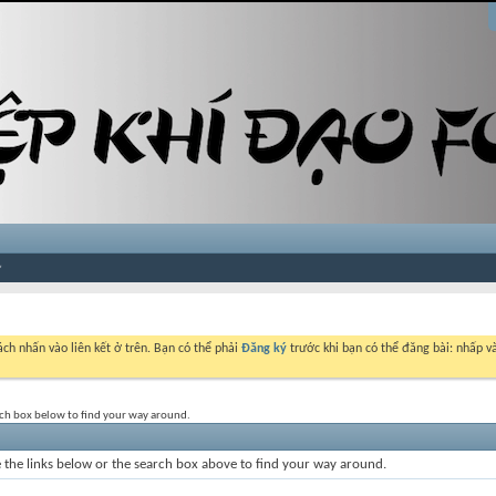
ch nhấn vào liên kết ở trên. Bạn có thể phải
Đăng ký
trước khi bạn có thể đăng bài: nhấp và
rch box below to find your way around.
the links below or the search box above to find your way around.