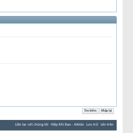
Liên lạc với chúng tôi
Hiệp Khí Đạo - Aikido
Lưu trữ
Lên trên