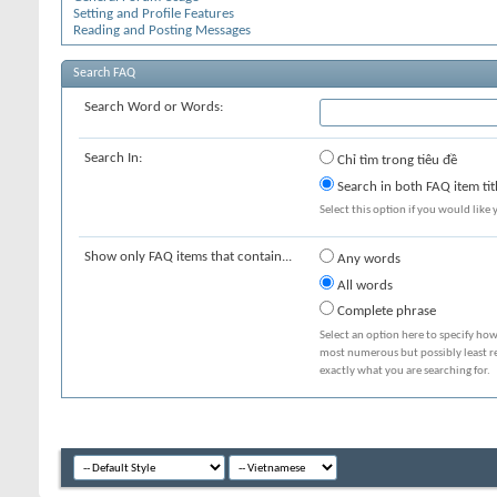
Setting and Profile Features
Reading and Posting Messages
Search FAQ
Search Word or Words:
Search In:
Chỉ tìm trong tiêu đề
Search in both FAQ item tit
Select this option if you would like y
Show only FAQ items that contain...
Any words
All words
Complete phrase
Select an option here to specify how
most numerous but possibly least rel
exactly what you are searching for.