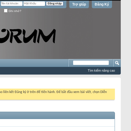
Trợ giúp
Đăng Ký
Ghi nhớ?
Tìm kiếm nâng cao
o liên kết Đăng ký ở trên để tiến hành. Để bắt đầu xem bài viết, chọn Diễn