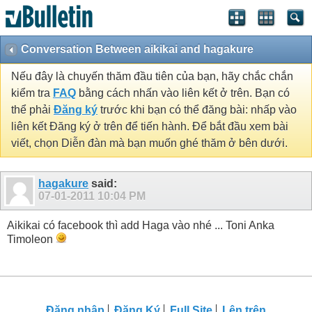
Conversation Between aikikai and hagakure
Nếu đây là chuyến thăm đầu tiên của bạn, hãy chắc chắn
kiểm tra
FAQ
bằng cách nhấn vào liên kết ở trên. Bạn có
thể phải
Đăng ký
trước khi bạn có thể đăng bài: nhấp vào
liên kết Đăng ký ở trên để tiến hành. Để bắt đầu xem bài
viết, chọn Diễn đàn mà bạn muốn ghé thăm ở bên dưới.
hagakure
said:
07-01-2011
10:04 PM
Aikikai có facebook thì add Haga vào nhé ... Toni Anka
Timoleon
Đăng nhập
Đăng Ký
Full Site
Lên trên